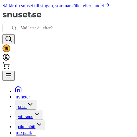
Så får du snuset till stugan, sommarstället eller landet.
|
nyheter
|
snus
|
vitt snus
|
nikotinfritt
|
mixpack