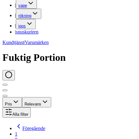
|
vape
|
rökning
|
iqos
|
snuskuriren
Kundtjänst
|
Varumärken
Fuktig Portion
Pris
Relevans
Alla filter
Föregående
1