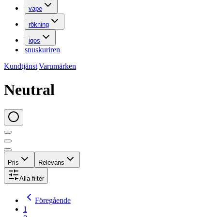
|
vape
|
rökning
|
iqos
|
snuskuriren
Kundtjänst
|
Varumärken
Neutral
Pris
Relevans
Alla filter
Föregående
1