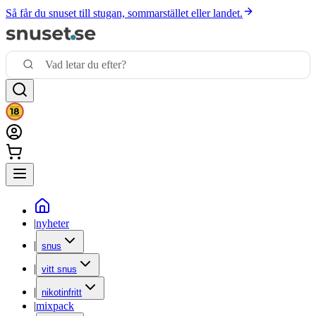
Så får du snuset till stugan, sommarstället eller landet.
|
nyheter
|
snus
|
vitt snus
|
nikotinfritt
|
mixpack