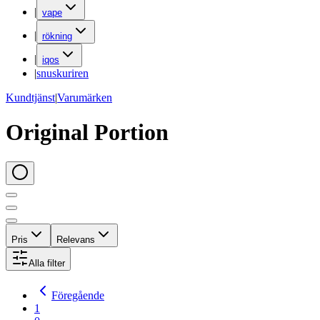
|
vape
|
rökning
|
iqos
|
snuskuriren
Kundtjänst
|
Varumärken
Original Portion
Pris
Relevans
Alla filter
Föregående
1