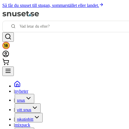
Så får du snuset till stugan, sommarstället eller landet.
|
nyheter
|
snus
|
vitt snus
|
nikotinfritt
|
mixpack