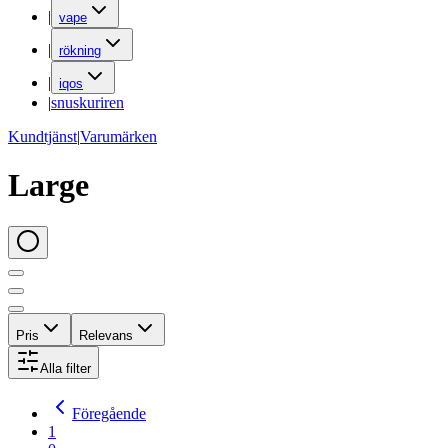
|
vape
|
rökning
|
iqos
|
snuskuriren
Kundtjänst
|
Varumärken
Large
Pris
Relevans
Alla filter
Föregående
1