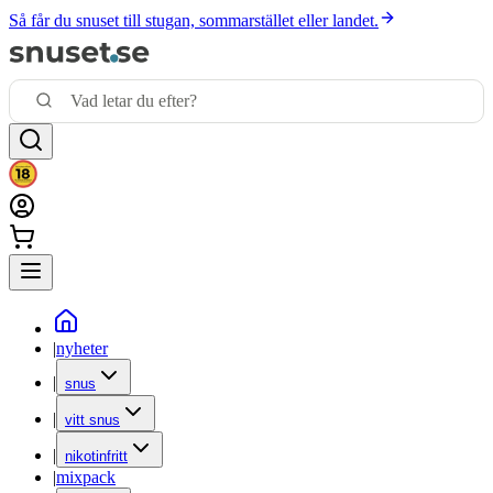
Så får du snuset till stugan, sommarstället eller landet.
|
nyheter
|
snus
|
vitt snus
|
nikotinfritt
|
mixpack