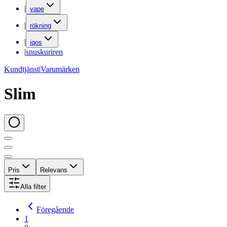
|
vape
|
rökning
|
iqos
|
snuskuriren
Kundtjänst
|
Varumärken
Slim
Pris
Relevans
Alla filter
Föregående
1