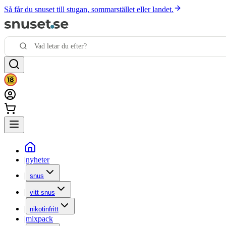
Så får du snuset till stugan, sommarstället eller landet.
|
nyheter
|
snus
|
vitt snus
|
nikotinfritt
|
mixpack