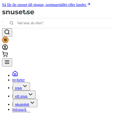
Så får du snuset till stugan, sommarstället eller landet.
|
nyheter
|
snus
|
vitt snus
|
nikotinfritt
|
mixpack