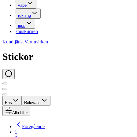
|
vape
|
rökning
|
iqos
|
snuskuriren
Kundtjänst
|
Varumärken
Stickor
Pris
Relevans
Alla filter
Föregående
1