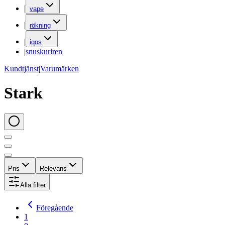
|
vape
|
rökning
|
iqos
|
snuskuriren
Kundtjänst
|
Varumärken
Stark
Pris
Relevans
Alla filter
Föregående
1