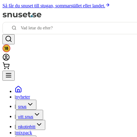
Så får du snuset till stugan, sommarstället eller landet.
|
nyheter
|
snus
|
vitt snus
|
nikotinfritt
|
mixpack