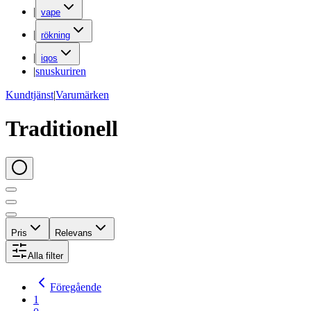
|
vape
|
rökning
|
iqos
|
snuskuriren
Kundtjänst
|
Varumärken
Traditionell
Pris
Relevans
Alla filter
Föregående
1