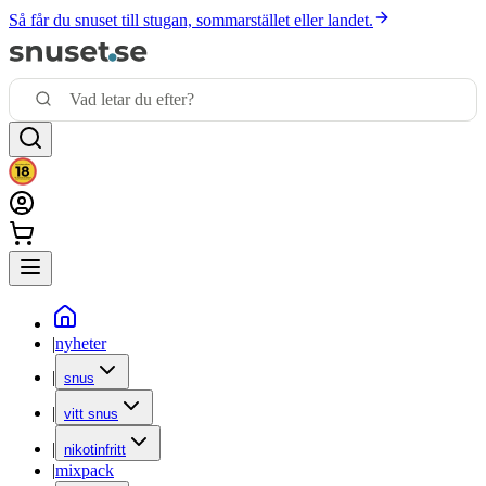
Så får du snuset till stugan, sommarstället eller landet.
|
nyheter
|
snus
|
vitt snus
|
nikotinfritt
|
mixpack