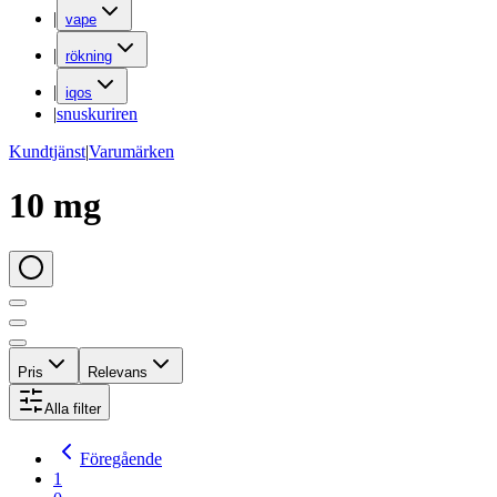
|
vape
|
rökning
|
iqos
|
snuskuriren
Kundtjänst
|
Varumärken
10 mg
Pris
Relevans
Alla filter
Föregående
1