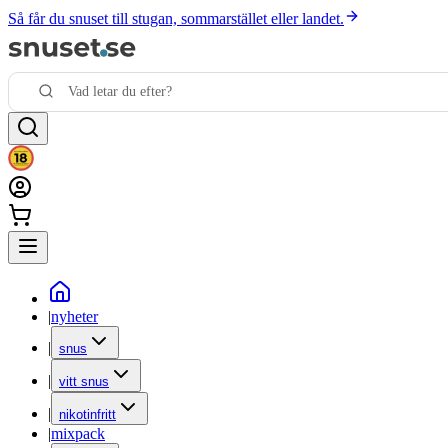
Så får du snuset till stugan, sommarstället eller landet.
|
nyheter
|
snus
|
vitt snus
|
nikotinfritt
|
mixpack