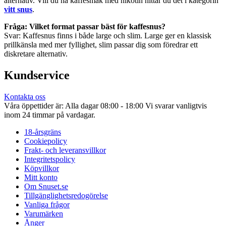
alternativ. Vill du ha kaffesmak med nikotin hittar du det i kategorin
vitt snus
.
Fråga: Vilket format passar bäst för kaffesnus?
Svar: Kaffesnus finns i både large och slim. Large ger en klassisk
prillkänsla med mer fyllighet, slim passar dig som föredrar ett
diskretare alternativ.
Kundservice
Kontakta oss
Våra öppettider är: Alla dagar 08:00 - 18:00 Vi svarar vanligtvis
inom 24 timmar på vardagar.
18-årsgräns
Cookiepolicy
Frakt- och leveransvillkor
Integritetspolicy
Köpvillkor
Mitt konto
Om Snuset.se
Tillgänglighetsredogörelse
Vanliga frågor
Varumärken
Ånger