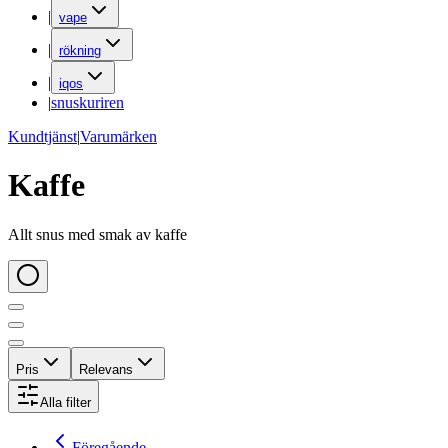
|
vape
|
rökning
|
iqos
|
snuskuriren
Kundtjänst
|
Varumärken
Kaffe
Allt snus med smak av kaffe
Pris
Relevans
Alla filter
Föregående