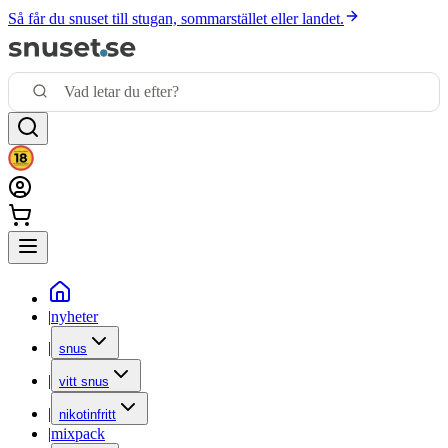
Så får du snuset till stugan, sommarstället eller landet.
|
nyheter
|
snus
|
vitt snus
|
nikotinfritt
|
mixpack