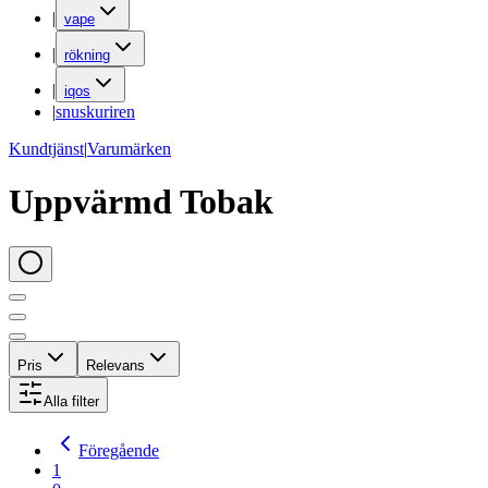
|
vape
|
rökning
|
iqos
|
snuskuriren
Kundtjänst
|
Varumärken
Uppvärmd Tobak
Pris
Relevans
Alla filter
Föregående
1