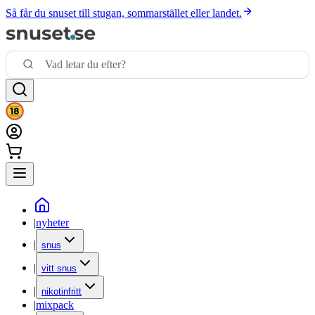
Så får du snuset till stugan, sommarstället eller landet.
|
nyheter
|
snus
|
vitt snus
|
nikotinfritt
|
mixpack