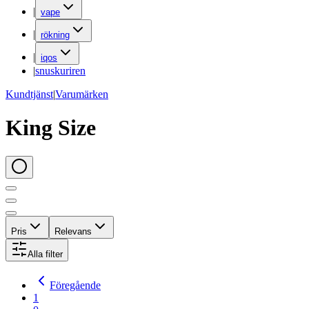
|
vape
|
rökning
|
iqos
|
snuskuriren
Kundtjänst
|
Varumärken
King Size
Pris
Relevans
Alla filter
Föregående
1