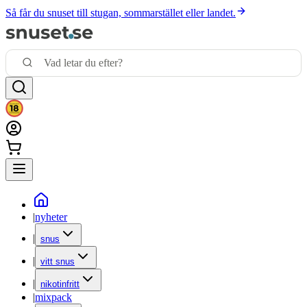
Så får du snuset till stugan, sommarstället eller landet.
|
nyheter
|
snus
|
vitt snus
|
nikotinfritt
|
mixpack