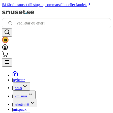
Så får du snuset till stugan, sommarstället eller landet.
|
nyheter
|
snus
|
vitt snus
|
nikotinfritt
|
mixpack