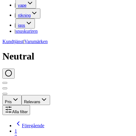
|
vape
|
rökning
|
iqos
|
snuskuriren
Kundtjänst
|
Varumärken
Neutral
Pris
Relevans
Alla filter
Föregående
1