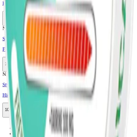
Fuzion Sweet Cola Slim Nikotinfritt Koffeinsnus
10-pack
299,50 kr
Slut
Nikotinfri
Styrka Nikotinfri · Slim
Fuzion Raspberry Liqourice Slim Koffeinsnus
10-pack
299,50 kr
Slut
Nikotinfri
Styrka Nikotinfri · Slim
Hicaff Fresh Mint Slim
10-pack
269,50 kr
Slut
Föregående
1