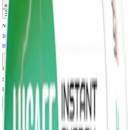
Relevans
Alla filter
Nikotinfri
Styrka Nikotinfri · Slim
Hicaff Energy Rush Slim Nikotinfritt Koffeinsnus
10-pack
269,50 kr
Slut
Nikotinfri
Styrka Nikotinfri · Slim
Fuzion Watermelon Slim Nikotinfritt Koffeinsnus
10-pack
299,50 kr
Slut
Nikotinfri
Styrka Nikotinfri · Slim