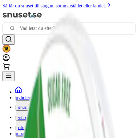
Så får du snuset till stugan, sommarstället eller landet.
|
nyheter
|
snus
|
vitt snus
|
nikotinfritt
|
mixpack