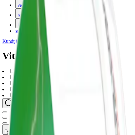
|
vape
|
rökning
|
iqos
|
snuskuriren
Kundtjänst
|
Varumärken
Vitamin/Koffeinsnus
vitamine-caffeine-pouches
(
8
)
slim
(
8
)
zero-nicotine
(
8
)
fuzion
(
5
)
hicaff
(
3
)
Typ
Format
Styrka
Märke
Pris