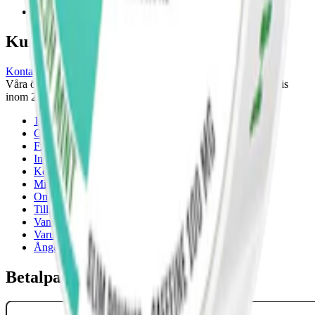
Nästa
Kundservice
Kontakta oss
Våra öppettider är: Alla dagar 08:00 - 18:00 Vi svarar vanligtvis
inom 24 timmar på vardagar.
18-årsgräns
Cookiepolicy
Frakt- och leveransvillkor
Integritetspolicy
Köpvillkor
Mitt konto
Om Snuset.se
Tillgänglighetsredogörelse
Vanliga frågor
Varumärken
Ånger
Betalpartner