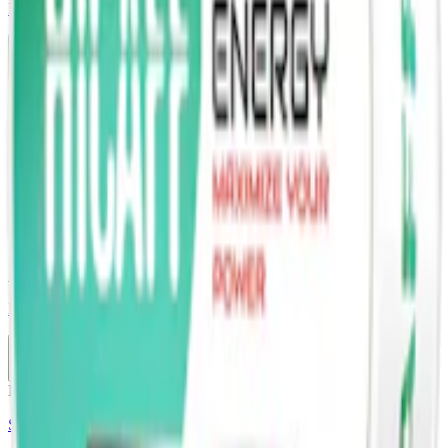
Fuzion Fresh Mint Slim Nikotinfritt Koffeinsnus
10-pack
299,50 kr
Slut
Nikotinfri
Styrka Nikotinfri · Slim
Fuzion Blueberry Slim Nikotinfritt Koffeinsnus
10-pack
299,50 kr
Slut
Nikotinfri
Styrka Nikotinfri · Slim
Hicaff Classic Cola Slim
10-pack
269,50 kr
Slut
Nikotinfri
Styrka Nikotinfri · Slim