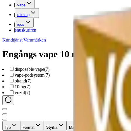
|
vape
|
rökning
|
iqos
|
snuskuriren
Kundtjänst
|
Varumärken
Engångs vape 10 mg
disposable-vape
(
7
)
vape-podsystem
(
7
)
okand
(
7
)
10mg
(
7
)
vozol
(
7
)
Typ
Format
Styrka
Märke
Pris
Relevans