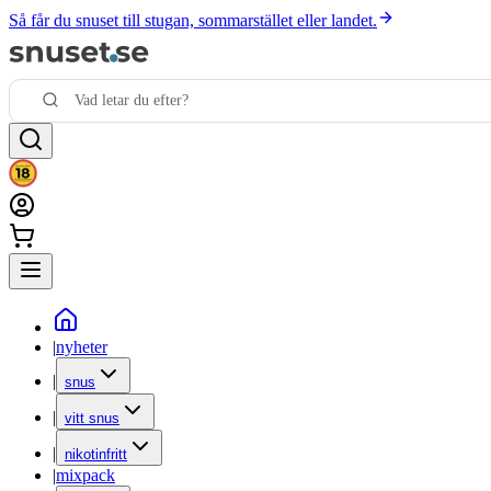
Så får du snuset till stugan, sommarstället eller landet.
|
nyheter
|
snus
|
vitt snus
|
nikotinfritt
|
mixpack