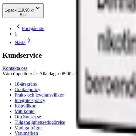
1-pack
119,90 kr
Slut
Föregående
1
Nästa
Kundservice
Kontakta oss
Våra öppettider är: Alla dagar 08:00 - 18:00 Vi svarar vanligtvis ino
18-årsgräns
Cookiepolicy
Frakt- och leveransvillkor
Integritetspolicy
Köpvillkor
Mitt konto
Om Snuset.se
Tillgänglighetsredogörelse
Vanliga frågor
Varumärken