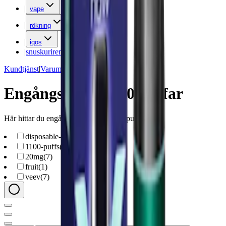
|
vape
|
rökning
|
iqos
|
snuskuriren
Kundtjänst
|
Varumärken
Engångs vape 1100 puffar
Här hittar du engångsvapes med 1100 puffar
disposable-vape
(
7
)
1100-puffs
(
7
)
20mg
(
7
)
fruit
(
1
)
veev
(
7
)