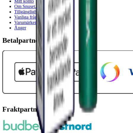
Mitt konto
Om Snuset.se
Tillgänglighetsredogörelse
Vanliga frågor
Varumärken
Ånger
Betalpartner
Fraktpartners