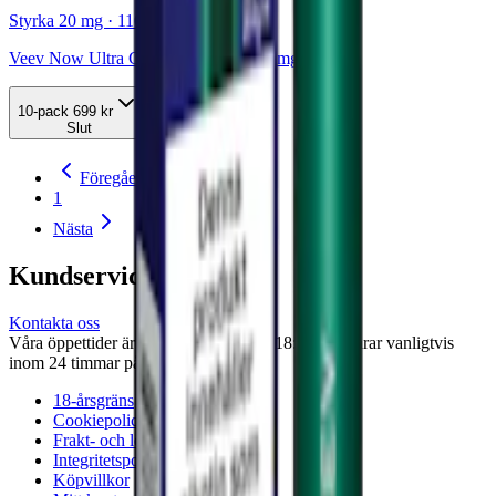
Styrka 20 mg · 1100 Puffar
Veev Now Ultra Classic Mint 1100 20mg
10-pack
699 kr
Slut
Föregående
1
Nästa
Kundservice
Kontakta oss
Våra öppettider är: Alla dagar 08:00 - 18:00 Vi svarar vanligtvis
inom 24 timmar på vardagar.
18-årsgräns
Cookiepolicy
Frakt- och leveransvillkor
Integritetspolicy
Köpvillkor