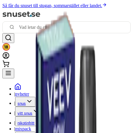
Så får du snuset till stugan, sommarstället eller landet.
|
nyheter
|
snus
|
vitt snus
|
nikotinfritt
|
mixpack