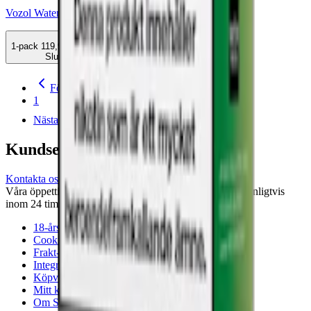
Vozol Watermelon Bubblegum 14,5mg Pod 2-pack
1-pack
119,90 kr
Slut
Föregående
1
Nästa
Kundservice
Kontakta oss
Våra öppettider är: Alla dagar 08:00 - 18:00 Vi svarar vanligtvis
inom 24 timmar på vardagar.
18-årsgräns
Cookiepolicy
Frakt- och leveransvillkor
Integritetspolicy
Köpvillkor
Mitt konto
Om Snuset.se