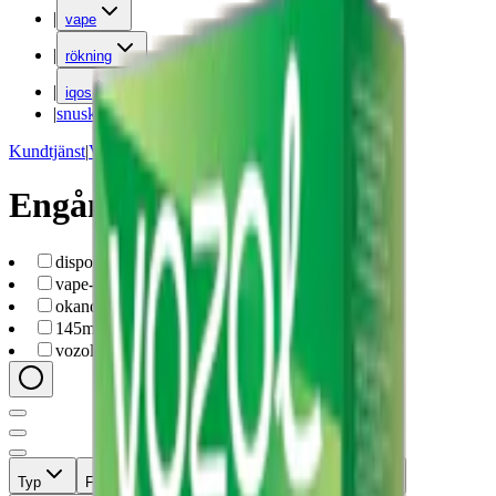
|
vape
|
rökning
|
iqos
|
snuskuriren
Kundtjänst
|
Varumärken
Engångs vape 14,5 mg
disposable-vape
(
7
)
vape-podsystem
(
7
)
okand
(
7
)
145mg
(
7
)
vozol
(
7
)
Typ
Format
Styrka
Märke
Pris