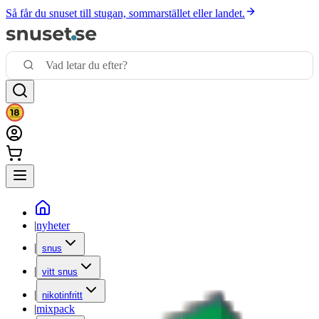
Så får du snuset till stugan, sommarstället eller landet.
|
nyheter
|
snus
|
vitt snus
|
nikotinfritt
|
mixpack