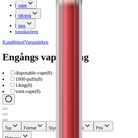
|
vape
|
rökning
|
iqos
|
snuskuriren
Kundtjänst
|
Varumärken
Engångs vape 14 mg
disposable-vape
(
8
)
1000-puffs
(
8
)
14mg
(
8
)
vont-vape
(
8
)
Typ
Format
Styrka
Märke
Pris