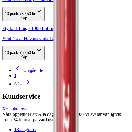
10-pack
759,50 kr
Köp
Styrka 14 mg · 1000 Puffar
Vont Nova Havana Cola 1000 14mg
10-pack
759,50 kr
Köp
Föregående
1
Nästa
Kundservice
Kontakta oss
Våra öppettider är: Alla dagar 08:00 - 18:00 Vi svarar vanligtvis
inom 24 timmar på vardagar.
18-årsgräns