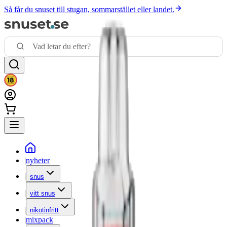
Så får du snuset till stugan, sommarstället eller landet.
|
nyheter
|
snus
|
vitt snus
|
nikotinfritt
|
mixpack