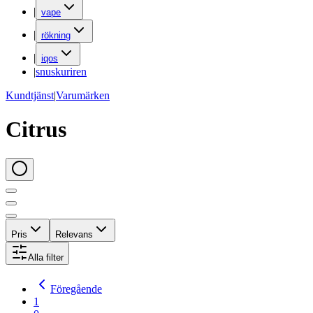
|
vape
|
rökning
|
iqos
|
snuskuriren
Kundtjänst
|
Varumärken
Citrus
Pris
Relevans
Alla filter
Föregående
1