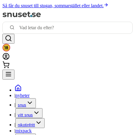
Så får du snuset till stugan, sommarstället eller landet.
|
nyheter
|
snus
|
vitt snus
|
nikotinfritt
|
mixpack