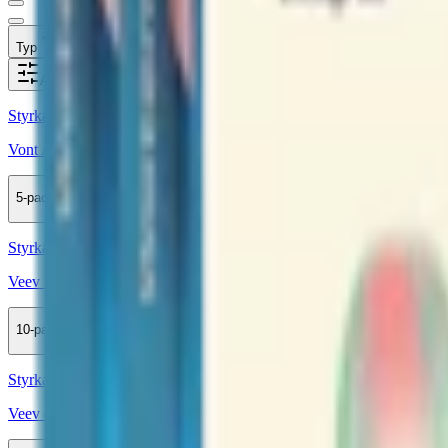
Typ
Format
Styrka
Smak
Märke
Pris
Alla filter
Styrka 20 mg · 1000 Puffar
Vont Art Double Grape 20mg
5-pack
369,50 kr
Köp
Styrka 20 mg · 1100 Puffar
Veev Now Ultra Mango 1100 20mg
10-pack
699 kr
Köp
Styrka 20 mg · 1000 Puffar
Veev one Pod Mango X 1000 20mg