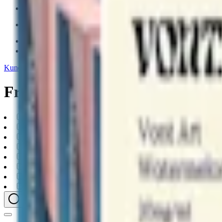
|
vape
|
rökning
|
iqos
|
snuskuriren
Kundtjänst
|
Varumärken
Frukt
disposable-vape
(
4
)
vape-podsystem
(
3
)
1000-puffs
(
6
)
1100-puffs
(
1
)
20mg
(
7
)
fruit
(
7
)
veev
(
4
)
vont-vape
(
2
)