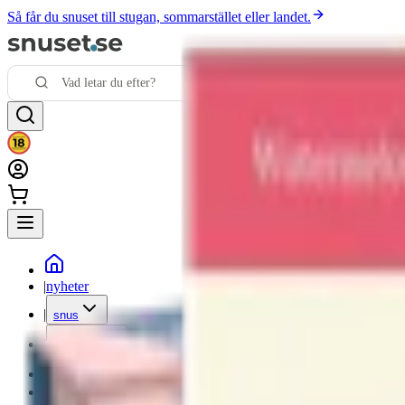
Så får du snuset till stugan, sommarstället eller landet.
|
nyheter
|
snus
|
vitt snus
|
nikotinfritt
|
mixpack