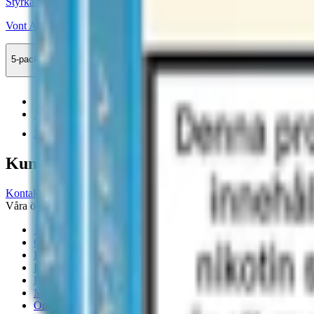
Styrka 20 mg · 1000 Puffar
Vont Art Watermelon Ice 20mg
5-pack
369,50 kr
Köp
Föregående
1
Nästa
Kundservice
Kontakta oss
Våra öppettider är: Alla dagar 08:00 - 18:00 Vi svarar vanligtvis ino
18-årsgräns
Cookiepolicy
Frakt- och leveransvillkor
Integritetspolicy
Köpvillkor
Mitt konto
Om Snuset.se