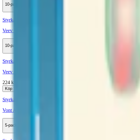
10-pack
439,90 kr
Köp
Styrka 20 mg · 1000 Puffar
Veev One Pod Watermelon X 1000 20 mg
10-pack
439,90 kr
Köp
Styrka 20 mg · 1000 Puffar
Veev One Pod Watermelon mixpack
224 kr
Köp
Styrka 20 mg · 1000 Puffar
Vont Art Honey Melon 20mg
5-pack
369,50 kr
Köp