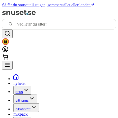
Så får du snuset till stugan, sommarstället eller landet.
|
nyheter
|
snus
|
vitt snus
|
nikotinfritt
|
mixpack