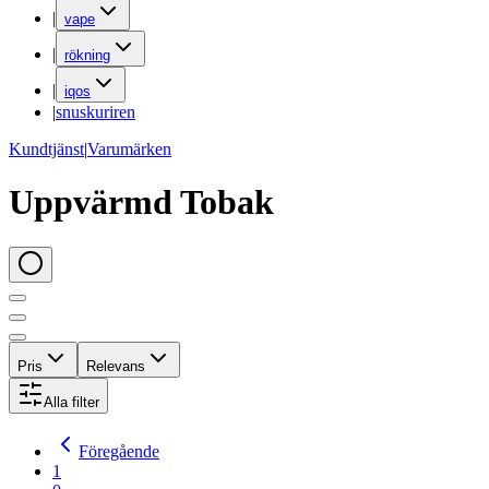
|
vape
|
rökning
|
iqos
|
snuskuriren
Kundtjänst
|
Varumärken
Uppvärmd Tobak
Pris
Relevans
Alla filter
Föregående
1