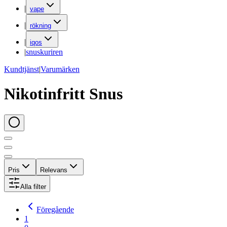
|
vape
|
rökning
|
iqos
|
snuskuriren
Kundtjänst
|
Varumärken
Nikotinfritt Snus
Pris
Relevans
Alla filter
Föregående
1