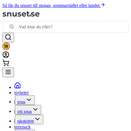
Så får du snuset till stugan, sommarstället eller landet.
|
nyheter
|
snus
|
vitt snus
|
nikotinfritt
|
mixpack