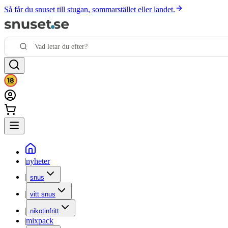
Så får du snuset till stugan, sommarstället eller landet.
|
nyheter
|
snus
|
vitt snus
|
nikotinfritt
|
mixpack