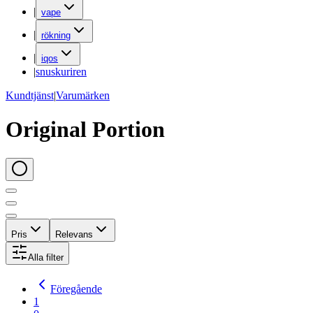
|
vape
|
rökning
|
iqos
|
snuskuriren
Kundtjänst
|
Varumärken
Original Portion
Pris
Relevans
Alla filter
Föregående
1