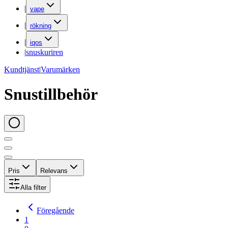
|
vape
|
rökning
|
iqos
|
snuskuriren
Kundtjänst
|
Varumärken
Snustillbehör
Pris
Relevans
Alla filter
Föregående
1