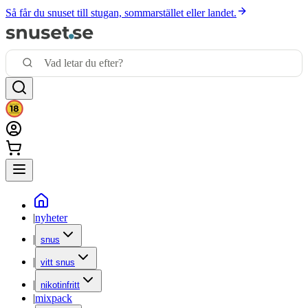
Så får du snuset till stugan, sommarstället eller landet.
|
nyheter
|
snus
|
vitt snus
|
nikotinfritt
|
mixpack