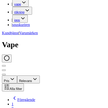
|
vape
|
rökning
|
iqos
|
snuskuriren
Kundtjänst
|
Varumärken
Vape
Pris
Relevans
Alla filter
Föregående
1