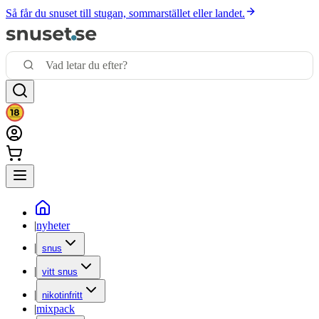
Så får du snuset till stugan, sommarstället eller landet.
|
nyheter
|
snus
|
vitt snus
|
nikotinfritt
|
mixpack