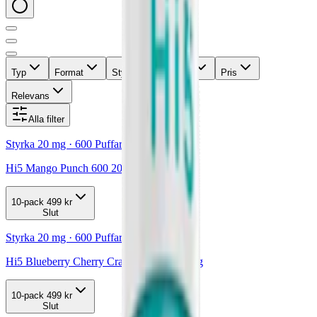
Typ
Format
Styrka
Märke
Pris
Relevans
Alla filter
Styrka 20 mg · 600 Puffar
Hi5 Mango Punch 600 20 mg
10-pack
499 kr
Slut
Styrka 20 mg · 600 Puffar
Hi5 Blueberry Cherry Cranberry 600 20 mg
10-pack
499 kr
Slut