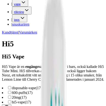
|
vape
|
rökning
|
iqos
|
snuskuriren
Kundtjänst
|
Varumärken
Hi5
Hi5 Vape
Hi5 Vape är en
engångsvape
som kommer i bars, också kallade Hi5
Tube Mini. Hi5 tillverkas av Neoz AB som också ligger bakom
Neoz, ett tobaksfritt vitt snus. Hi5 finns idag i 15 olika smaker, från
Lemon Lime till Cherry Cola. Denna vape lanserades i januari 2024.
disposable-vape
(
17
)
600-puffs
(
17
)
20mg
(
17
)
hi5-vape
(
17
)