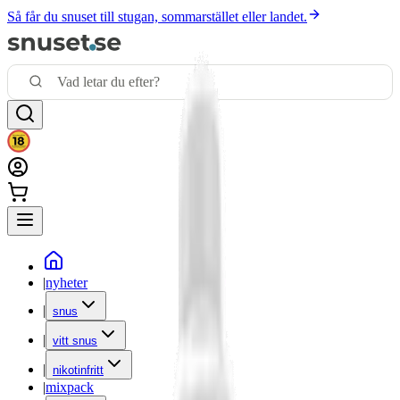
Så får du snuset till stugan, sommarstället eller landet.
|
nyheter
|
snus
|
vitt snus
|
nikotinfritt
|
mixpack