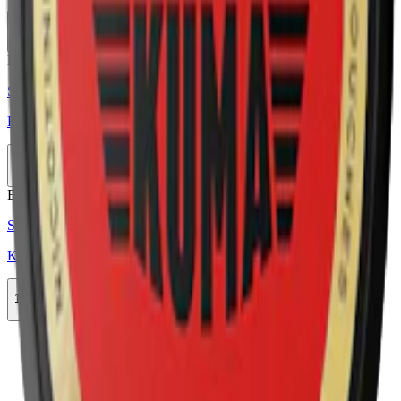
11-pack
209 kr
Köp
Extra Stark
Styrka Extra Stark · Slim
Kuma Wintergreen Ultra Strong
11-pack
209 kr
Slut
Extra Stark
Styrka Extra Stark · Slim
Kuma Blood Orange Ultra Strong
11-pack
209 kr
Slut
Föregående
1
Nästa