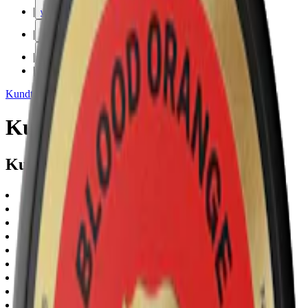
|
vape
|
rökning
|
iqos
|
snuskuriren
Kundtjänst
|
Varumärken
Kuma
Kuma snus
np
(
4
)
slim
(
4
)
extra-strong
(
4
)
berry
(
1
)
citrus
(
1
)
fruit
(
1
)
mint
(
1
)
other-flavor
(
1
)
kuma
(
4
)