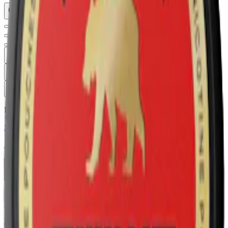
Typ
Format
Styrka
Smak
Märke
Pris
Relevans
Alla filter
Extra Stark
Styrka Extra Stark · Slim
Kuma Cherry Ultra Strong
11-pack
209 kr
Köp
Extra Stark
Styrka Extra Stark · Slim
Kuma Banana Toffee Ultra Strong