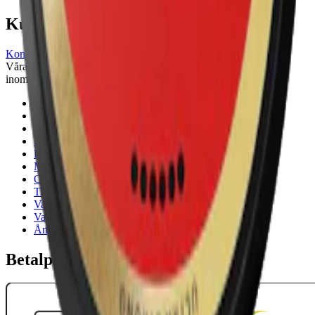
Kundservice
Kontakta oss
Våra öppettider är: Alla dagar 08:00 - 18:00 Vi svarar vanligtvis
inom 24 timmar på vardagar.
18-årsgräns
Cookiepolicy
Frakt- och leveransvillkor
Integritetspolicy
Köpvillkor
Mitt konto
Om Snuset.se
Tillgänglighetsredogörelse
Vanliga frågor
Varumärken
Ånger
Betalpartner