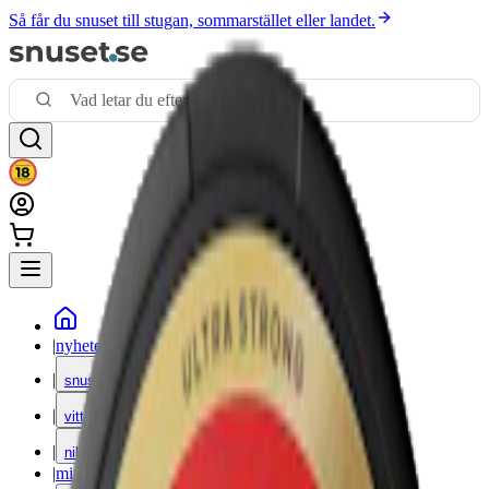
Så får du snuset till stugan, sommarstället eller landet.
|
nyheter
|
snus
|
vitt snus
|
nikotinfritt
|
mixpack