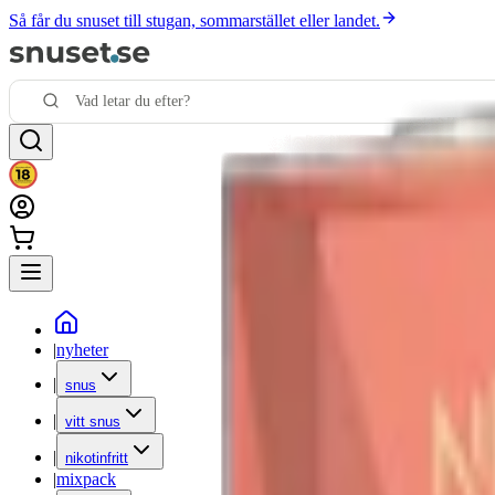
Så får du snuset till stugan, sommarstället eller landet.
|
nyheter
|
snus
|
vitt snus
|
nikotinfritt
|
mixpack