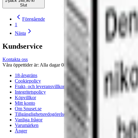
1-pack
148,90 kr
Slut
Föregående
1
Nästa
Kundservice
Kontakta oss
Våra öppettider är: Alla dagar 08:00 - 18:00 Vi svarar vanligtvis ino
18-årsgräns
Cookiepolicy
Frakt- och leveransvillkor
Integritetspolicy
Köpvillkor
Mitt konto
Om Snuset.se
Tillgänglighetsredogörelse
Vanliga frågor
Varumärken
Ånger