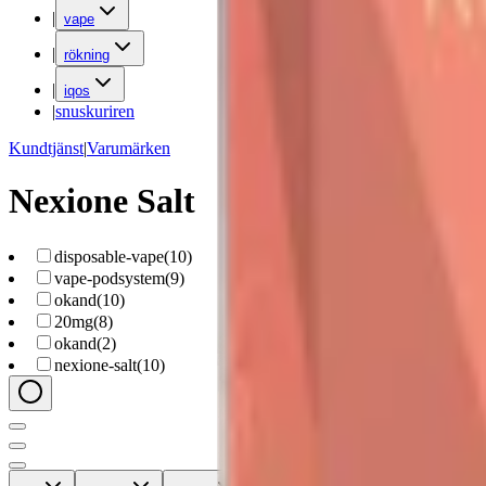
|
vape
|
rökning
|
iqos
|
snuskuriren
Kundtjänst
|
Varumärken
Nexione Salt
disposable-vape
(
10
)
vape-podsystem
(
9
)
okand
(
10
)
20mg
(
8
)
okand
(
2
)
nexione-salt
(
10
)