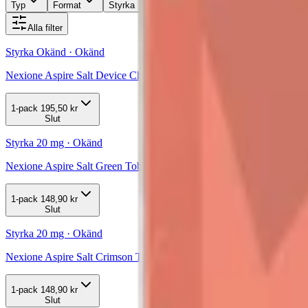
Typ
Format
Styrka
Märke
Pris
Relevans
Alla filter
Styrka Okänd · Okänd
Nexione Aspire Salt Device Charcoal Black
1-pack
195,50 kr
Slut
Styrka 20 mg · Okänd
Nexione Aspire Salt Green Tobacco 20mg Pod 3-pack
1-pack
148,90 kr
Slut
Styrka 20 mg · Okänd
Nexione Aspire Salt Crimson Tobacco 20mg Pod 3-pack
1-pack
148,90 kr
Slut