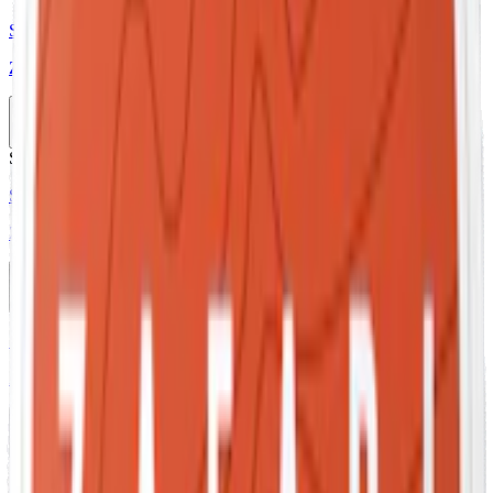
Styrka Stark · Slim
Zafari Spicy Mango Stark
10-pack
299,50 kr
Slut
Stark
Styrka Stark · Slim
Zafari Desert Mint Stark
10-pack
299,50 kr
Slut
Styrka Normal · Slim
Zafari Red Sea Orange
10-pack
299,50 kr
Slut
Mild