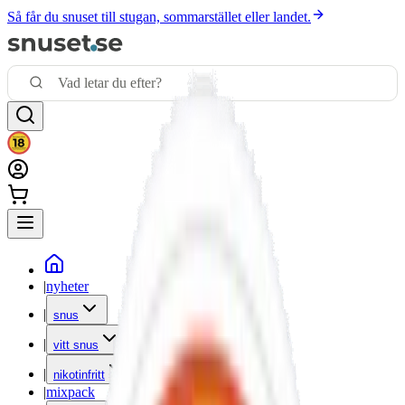
Så får du snuset till stugan, sommarstället eller landet.
|
nyheter
|
snus
|
vitt snus
|
nikotinfritt
|
mixpack