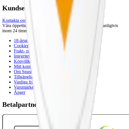
Kundservice
Kontakta oss
Våra öppettider är: Alla dagar 08:00 - 18:00 Vi svarar vanligtvis
inom 24 timmar på vardagar.
18-årsgräns
Cookiepolicy
Frakt- och leveransvillkor
Integritetspolicy
Köpvillkor
Mitt konto
Om Snuset.se
Tillgänglighetsredogörelse
Vanliga frågor
Varumärken
Ånger
Betalpartner