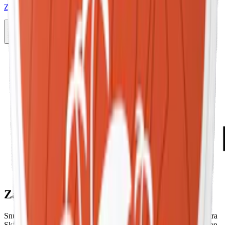
Zafari Sunset Mango Stark
10-pack
299,50 kr
Slut
Föregående
1
Nästa
Zafari
Snuset från Zafari saknar tobak och tillverkas av Zafari Life i västra
Skåne. Personerna bakom Zafari har lång erfarenhet från branschen