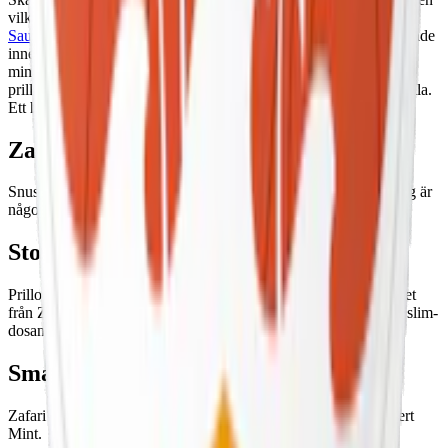
vilket också syns i de innovativa smakerna där bland annat finska
Sauna Tar
sticker ut. Prillorna är antingen slim eller mini vilket både
innebär att de har en optimerad passform och en torrare yta som
minskar rinnet och förlänger smaken. Styrkan i dessa tobaksfria
prillor spänner från milda 4 mg till starkare 10 mg nikotin per prilla.
Ett helsvenska tobaksfritt snus med inspiration från hela världen.
Zafari nikotinhalt
Snuset finns i tre nikotinstyrkor: 4, 6 och 10 mg per prilla. 10 mg är
något över medelstyrka inom det tobaksfria snuset.
Storlekar och format på prillan
Prillorna väger ett halvt gram (0,5 g.) oavsett format. Mini-snuset
från Zafari kommer i mindre snusdosor än den redan slimmade slim-
dosan. En dosa Zafari innehåller 20 prillor.
Smaker
Zafari finns i fem smaker, från unika Sauna Tar till isande Desert
Mint.