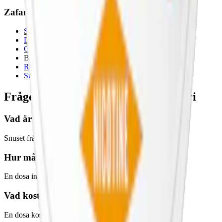
Zafari-smaker 2023:
Sauna Tar
(Lakrits och finska tjärpastiller)
Desert Mint
(Isande mint)
Carribean Guava
(Jordgubbe, päron och mango)
Breezy Citrus (Citron)
Red Sea Orange
(Apelsin)
Sunset Mango
(Exotiska frukter)
Frågor och svar om produkten Zafari
Vad är en Zafari-snus?
Snuset från Zafari är smaker från hela världen i slim-prillor.
Hur många snus finns i en dosa Zafari?
En dosa innehåller 20 prillor, oberoende av format.
Vad kostar en dosa Zafari snus?
En dosa kostar från 25 kr dosan upp till över 25 kr.