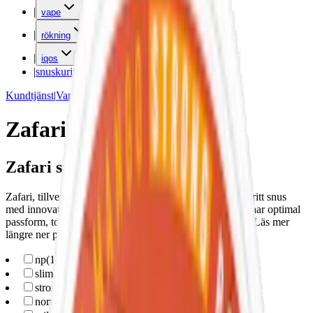
|
vape
|
rökning
|
iqos
|
snuskuriren
Kundtjänst
|
Varumärken
Zafari
Zafari snus
Zafari, tillverkat av Zafari Life i Skåne, erbjuder tobaksfritt snus
med innovativa smaker som finska Sauna Tar. Prillorna har optimal
passform, torr yta och en nikotinstyrka från 4 till 10 mg. Läs mer
längre ner på denna sida.
np
(
17
)
slim
(
17
)
strong
(
8
)
normal
(
5
)