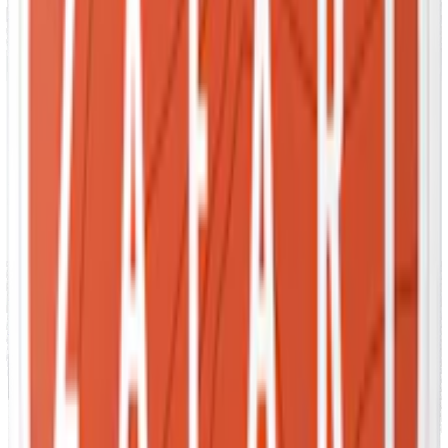
Styrka Mild · Slim
Zafari Sunset Mango Mild
10-pack
299,50 kr
Slut
Styrka Normal · Slim
Zafari Sunset Mango
10-pack
299,50 kr
Slut
Mild
Styrka Mild · Slim
Zafari Sauna Tar Mild
10-pack
299,50 kr
Slut
Stark
Styrka Stark · Slim