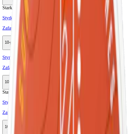
Slut
Stark
Styrka Stark · Slim
Zafari Fresh Mint Rainbow Edition
10-pack
299,50 kr
Slut
Styrka Normal · Slim
Zafari Desert Mint
10-pack
299,50 kr
Slut
Stark
Styrka Stark · Slim
Zafari Ice Cold Mint Stark
10-pack
299,50 kr
Slut