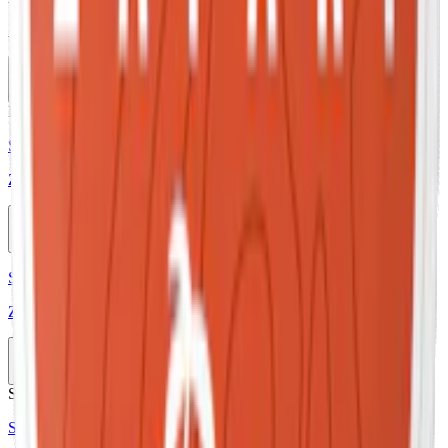
Zafari Red Sea Orange Stark
10-pack
299,50 kr
Slut
Mild
Styrka Mild · Slim
Zafari Red Sea Orange Mild
10-pack
299,50 kr
Slut
Styrka Normal · Slim
Zafari Sauna Tar
10-pack
299,50 kr
Slut
Stark
Styrka Stark · Slim