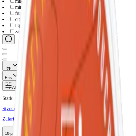
mild
(
4
)
mint
(
7
)
fruit
(
6
)
citrus
(
4
)
liquorice
(
2
)
zafari
(
17
)
Typ
Format
Styrka
Smak
Märke
Pris
Relevans
Alla filter
Stark
Styrka Stark · Slim
Zafari Fresh Mint Stark
10-pack
299,50 kr