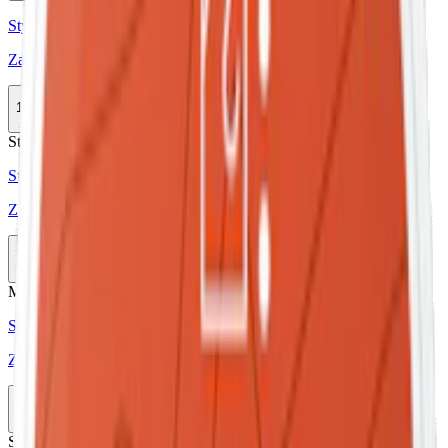
Styrka Normal · Slim
Zafari Carribean Guava
10-pack
299,50 kr
Slut
Stark
Styrka Stark · Slim
Zafari Blood Orange Stark
10-pack
299,50 kr
Slut
Mild
Styrka Mild · Slim
Zafari Desert Mint Mild
10-pack
299,50 kr
Slut
Stark