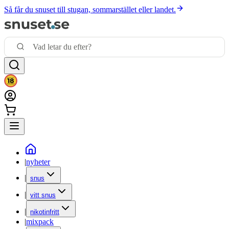
Så får du snuset till stugan, sommarstället eller landet.
|
nyheter
|
snus
|
vitt snus
|
nikotinfritt
|
mixpack