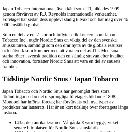
Japan Tobacco International, även känt som JTI, bildades 1999
genom förvärvet av R.J. Reynolds internationella verksamhet.
Företaget har sedan dess upplevt stadig tillväxt och har idag över 46
000 anställda globalt.
Som en del av en så stor och inflytelserik koncern som Japan
Tobacco Inc., utgör Nordic Snus en viktig del av den svenska
snuskulturen, samtidigt som den drar nytta av de globala resurser
och nätverk som kommer med att vara en del av JTI. Med sina
starka rötter i svensk tradition och en ständig strävan efter kvalitet
och innovation, fortsätter Nordic Snus att vara en del av snusets
framtid.
Tidslinje Nordic Snus / Japan Tobacco
Japan Tobacco och Nordic Snus har genomgått flera stora
förändringar sedan det ursprungliga företagets bildande 1898.
Monopol har införts, företag har förvärvats och nya typer av
produkter har lanserats. Här är en kort tidslinje över företagets långa
historia:
1432: den anrika kvarnen Vårgårda Kvarn byggs, vilket
senare blir platsen för Nordic Snus snusfabrik.