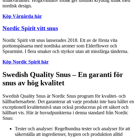
smakvarianter. Högkvalitativ tobak ger distinkt kryddig smak med
nordisk design.
Köp Vårgårda här
Nordic Spirit vitt snus
Nordic Spirit vitt snus lanserades 2018. Ett av de första vita
portionspåsarna med nordiska aromer som Elderflower och
Spearmint. I flera smaker och styrkor utan att missfärga tänderna.
Köp Nordic Spirit här
Swedish Quality Snus – En garanti för
snus av hög kvalitet
Swedish Quality Snus är Nordic Snus program för kvalitet- och
hållbarhetsarbete. Det garanterar att varje produkt inte bara håller en
exceptionell kvalitetsnivå utan också produceras på ett säkert och
hållbart vis. Här är huvudpunkterna i denna standard från Nordic
Snus:
Tester och analyser: Regelbundna tester och analyser för att
säkerställa att ingredienser, hygien och produktion alltid