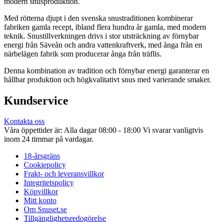
modern snusproduktion.
Med rötterna djupt i den svenska snustraditionen kombinerar
fabriken gamla recept, ibland flera hundra år gamla, med modern
teknik. Snustillverkningen drivs i stor utsträckning av förnybar
energi från Säveån och andra vattenkraftverk, med ånga från en
närbelägen fabrik som producerar ånga från träflis.
Denna kombination av tradition och förnybar energi garanterar en
hållbar produktion och högkvalitativt snus med varierande smaker.
Kundservice
Kontakta oss
Våra öppettider är: Alla dagar 08:00 - 18:00 Vi svarar vanligtvis
inom 24 timmar på vardagar.
18-årsgräns
Cookiepolicy
Frakt- och leveransvillkor
Integritetspolicy
Köpvillkor
Mitt konto
Om Snuset.se
Tillgänglighetsredogörelse