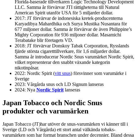
Florida-baserade tillverkaren Logic Technology Development
LLC. Samma år förvärvar JTI rättigheterna till Natural
American Spirit utanför USA för 5 miljarder dollar.
2017: JT förvärvar de indonesiska kretek-producenterna
Karyadibya Mahardhika och Surya Mustika Nusantara för
677 miljoner dollar. Samma år förvärvar de även Philippine’s
Mighty Corporation för 936 miljoner dollar. Masamichi
Terabatake blir företagets VD.
2018: JT förvärvar Donskoy Tabak Corporation, Rysslands
fjärde största cigaretttillverkare, för 1,6 miljarder dollar.
Samma år introducerar Nordic Snus varumärket Nordic Spirit,
vilket representerar den snabbt växande kategorin
nikotinpåsar.
2022: Nordic Spirit (
vitt snus
) försvinner som varumärke i
Sverige
2023: Vårgårda snus och LD Signum lanseras
2024: Nya
Nordic Spirit
lanseras
Japan Tobacco och Nordic Snus
produkter och varumärken
Japan Tobacco (JT)har utöver de snus-varumärken vi känner till i
Sverige (LD och Vårgårda) ett stort antal välkända tobaks-
varumärken som har format branschen under decennier. Bland dessa