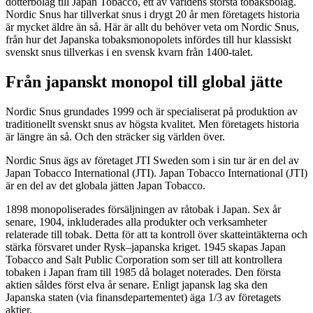
dotterbolag till Japan Tobacco, ett av världens största tobaksbolag.
Nordic Snus har tillverkat snus i drygt 20 år men företagets historia
är mycket äldre än så. Här är allt du behöver veta om Nordic Snus,
från hur det Japanska tobaksmonopolets infördes till hur klassiskt
svenskt snus tillverkas i en svensk kvarn från 1400-talet.
Från japanskt monopol till global jätte
Nordic Snus grundades 1999 och är specialiserat på produktion av
traditionellt svenskt snus av högsta kvalitet. Men företagets historia
är längre än så. Och den sträcker sig världen över.
Nordic Snus ägs av företaget JTI Sweden som i sin tur är en del av
Japan Tobacco International (JTI). Japan Tobacco International (JTI)
är en del av det globala jätten Japan Tobacco.
1898 monopoliserades försäljningen av råtobak i Japan. Sex år
senare, 1904, inkluderades alla produkter och verksamheter
relaterade till tobak. Detta för att ta kontroll över skatteintäkterna och
stärka försvaret under Rysk–japanska kriget. 1945 skapas Japan
Tobacco and Salt Public Corporation som ser till att kontrollera
tobaken i Japan fram till 1985 då bolaget noterades. Den första
aktien såldes först elva år senare. Enligt japansk lag ska den
Japanska staten (via finansdepartementet) äga 1/3 av företagets
aktier.