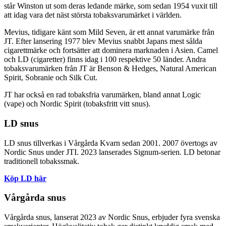
står Winston ut som deras ledande märke, som sedan 1954 vuxit till
att idag vara det näst största tobaksvarumärket i världen.
Mevius, tidigare känt som Mild Seven, är ett annat varumärke från
JT. Efter lansering 1977 blev Mevius snabbt Japans mest sålda
cigarettmärke och fortsätter att dominera marknaden i Asien. Camel
och LD (cigaretter) finns idag i 100 respektive 50 länder. Andra
tobaksvarumärken från JT är Benson & Hedges, Natural American
Spirit, Sobranie och Silk Cut.
JT har också en rad tobaksfria varumärken, bland annat Logic
(vape) och Nordic Spirit (tobaksfritt vitt snus).
LD snus
LD snus tillverkas i Vårgårda Kvarn sedan 2001. 2007 övertogs av
Nordic Snus under JTI. 2023 lanserades Signum-serien. LD betonar
traditionell tobakssmak.
Köp LD här
Vårgårda snus
Vårgårda snus, lanserat 2023 av Nordic Snus, erbjuder fyra svenska