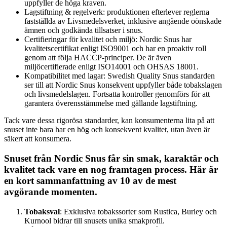
uppfyller de höga kraven.
Lagstiftning & regelverk: produktionen efterlever reglerna
fastställda av Livsmedelsverket, inklusive angående oönskade
ämnen och godkända tillsatser i snus.
Certifieringar för kvalitet och miljö: Nordic Snus har
kvalitetscertifikat enligt ISO9001 och har en proaktiv roll
genom att följa HACCP-principer. De är även
miljöcertifierade enligt ISO14001 och OHSAS 18001.
Kompatibilitet med lagar: Swedish Quality Snus standarden
ser till att Nordic Snus konsekvent uppfyller både tobakslagen
och livsmedelslagen. Fortsatta kontroller genomförs för att
garantera överensstämmelse med gällande lagstiftning.
Tack vare dessa rigorösa standarder, kan konsumenterna lita på att
snuset inte bara har en hög och konsekvent kvalitet, utan även är
säkert att konsumera.
Snuset från Nordic Snus får sin smak, karaktär och
kvalitet tack vare en nog framtagen process. Här är
en kort sammanfattning av 10 av de mest
avgörande momenten.
Tobaksval
: Exklusiva tobakssorter som Rustica, Burley och
Kurnool bidrar till snusets unika smakprofil.