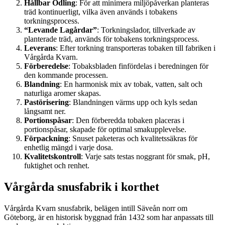
Hållbar Odling
: För att minimera miljöpåverkan planteras
träd kontinuerligt, vilka även används i tobakens
torkningsprocess.
“Levande Lagårdar”
: Torkningslador, tillverkade av
planterade träd, används för tobakens torkningsprocess.
Leverans
: Efter torkning transporteras tobaken till fabriken i
Vårgårda Kvarn.
Förberedelse
: Tobaksbladen finfördelas i beredningen för
den kommande processen.
Blandning
: En harmonisk mix av tobak, vatten, salt och
naturliga aromer skapas.
Pastörisering
: Blandningen värms upp och kyls sedan
långsamt ner.
Portionspåsar
: Den förberedda tobaken placeras i
portionspåsar, skapade för optimal smakupplevelse.
Förpackning
: Snuset paketeras och kvalitetssäkras för
enhetlig mängd i varje dosa.
Kvalitetskontroll
: Varje sats testas noggrant för smak, pH,
fuktighet och renhet.
Vårgårda snusfabrik i korthet
Vårgårda Kvarn snusfabrik, belägen intill Säveån norr om
Göteborg, är en historisk byggnad från 1432 som har anpassats till