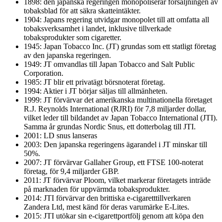
1898: den japanska regeringen monopoliserar försäljningen av
tobaksblad för att säkra skatteintäkter.
1904: Japans regering utvidgar monopolet till att omfatta all
tobaksverksamhet i landet, inklusive tillverkade
tobaksprodukter som cigaretter.
1945: Japan Tobacco Inc. (JT) grundas som ett statligt företag
av den japanska regeringen.
1949: JT omvandlas till Japan Tobacco and Salt Public
Corporation.
1985: JT blir ett privatägt börsnoterat företag.
1994: Aktier i JT börjar säljas till allmänheten.
1999: JT förvärvar det amerikanska multinationella företaget
R.J. Reynolds International (RJRI) för 7,8 miljarder dollar,
vilket leder till bildandet av Japan Tobacco International (JTI).
Samma år grundas Nordic Snus, ett dotterbolag till JTI.
2001: LD snus lanseras
2003: Den japanska regeringens ägarandel i JT minskar till
50%.
2007: JT förvärvar Gallaher Group, ett FTSE 100-noterat
företag, för 9,4 miljarder GBP.
2011: JT förvärvar Ploom, vilket markerar företagets inträde
på marknaden för uppvärmda tobaksprodukter.
2014: JTI förvärvar den brittiska e-cigaretttillverkaren
Zandera Ltd, mest känd för deras varumärke E-Lites.
2015: JTI utökar sin e-cigarettportfölj genom att köpa den