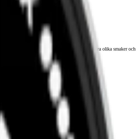
ase. Nordic Spirit introducerar en portfölj med flera olika smaker och