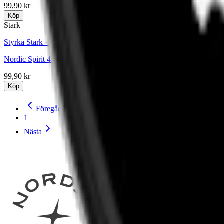
99,90 kr
Köp
Stark
Styrka Stark · Slim
Nordic Spirit 4 Mixpack
99,90 kr
Köp
Föregående
1
Nästa