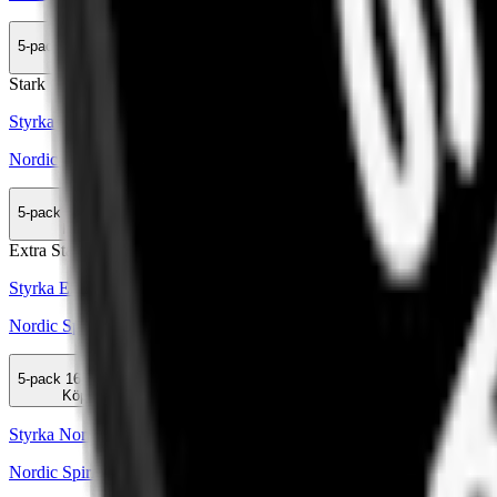
5-pack
164 kr
Köp
Stark
Styrka Stark · Slim
Nordic Spirit Icy Peppermint 4
5-pack
164 kr
Köp
Extra Stark
Styrka Extra Stark · Slim
Nordic Spirit Raspberry Max 6
5-pack
164 kr
Köp
Styrka Normal · Slim
Nordic Spirit 3 Mixpack Slim Vitt snus