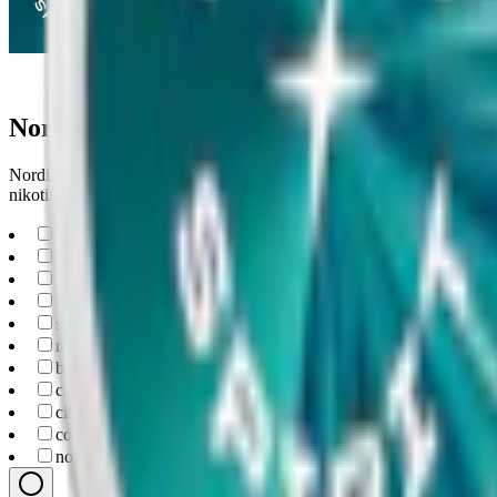
Nordic spirit vitt snus
Nordic Spirit är ett varumärke för tobaksfria nikotinpåsar, som är ska
nikotinstyrkor, med lansering den 6 juni.
np
(
13
)
slim
(
13
)
normal
(
5
)
extra-strong
(
4
)
strong
(
4
)
mint
(
8
)
berry
(
6
)
chili
(
2
)
citrus
(
2
)
cola
(
2
)
nordic-spirit
(
13
)