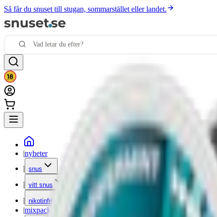
Så får du snuset till stugan, sommarstället eller landet.
|
nyheter
|
snus
|
vitt snus
|
nikotinfritt
|
mixpack