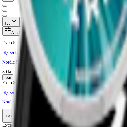
Typ
Format
Styrka
Smak
Märke
Pris
Alla filter
Extra Stark
Styrka Extra Stark · Slim
Nordic Spirit Maxpack
89 kr
Köp
Extra Stark
Styrka Extra Stark · Slim
Nordic Spirit Icy Peppermint Max 6
5-pack
164 kr
Köp
Extra Stark