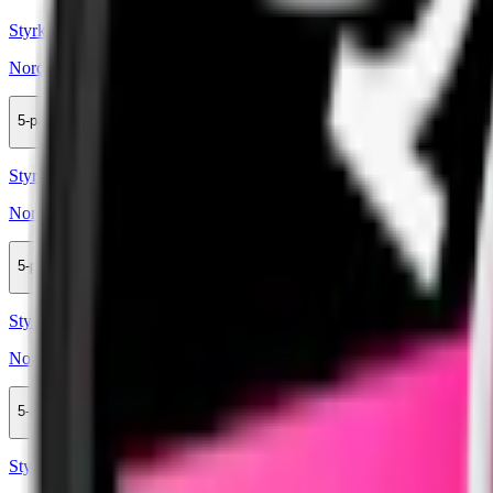
Styrka Extra Stark · Slim
Nordic Spirit Jalapeño Lime Max 6
5-pack
164 kr
Köp
Styrka Normal · Slim
Nordic Spirit Sweet Mint 3
5-pack
164 kr
Köp
Styrka Normal · Slim
Nordic Spirit Blueberry 3
5-pack
167,50 kr
Köp
Styrka Normal · Slim