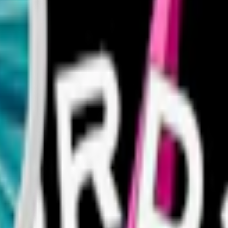
pat och producerat i Sverige, med fokus på snabb och långvarig smakrele