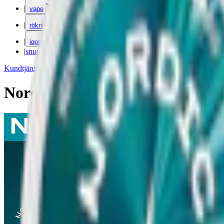
|
vape
|
rökning
|
iqos
|
snuskuriren
Kundtjänst
|
Varumärken
Nordic Spirit