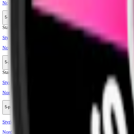
Nordic Spirit Dark Fizz 3
5-pack
164 kr
Köp
Stark
Styrka Stark · Slim
Nordic Spirit Raspberry 4
5-pack
164 kr
Köp
Stark
Styrka Stark · Slim
Nordic Spirit Frosty Mint 4
5-pack
164 kr
Köp
Styrka Normal · Slim
Nordic Spirit Sweet Mint 2