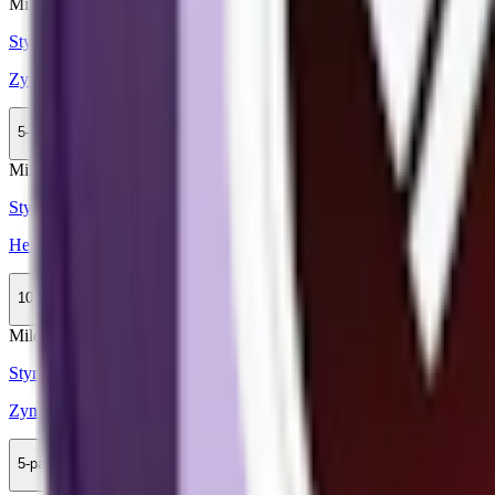
Mild
Mini
Styrka Mild · Mini
Zyn Black Cherry Mini 2
5-pack
149,90 kr
Köp
Mild
Styrka Mild · Slim
Helwit Banana 2
10-pack
299,90 kr
Köp
Mild
Mini
Styrka Mild · Mini
Zyn Gentle Mint Mini 1
5-pack
154,50 kr
Köp