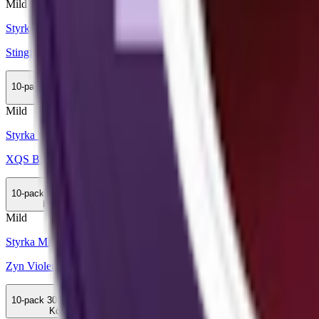
Mild
Styrka Mild · Slim
Stingfree Caribbean Mango
10-pack
439,90 kr
Köp
Mild
Styrka Mild · Slim
XQS Black Cherry 4 mg 2
10-pack
349 kr
Köp
Mild
Styrka Mild · Slim
Zyn Violet Licorice Slim 2
10-pack
309,90 kr
Köp