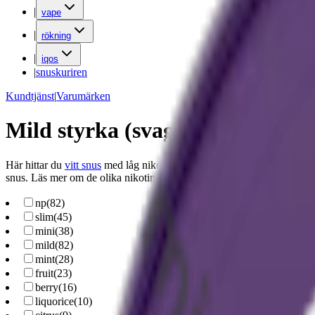
|
vape
|
rökning
|
iqos
|
snuskuriren
Kundtjänst
|
Varumärken
Mild styrka (svagt vitt snus)
Här hittar du
vitt snus
med låg nikotinstyrka upp till 6 mg nikotin per p
snus. Läs mer om de olika nikotinstyrkorna i artikeln ”
Snus i styrkeka
np
(
82
)
slim
(
45
)
mini
(
38
)
mild
(
82
)
mint
(
28
)
fruit
(
23
)
berry
(
16
)
liquorice
(
10
)