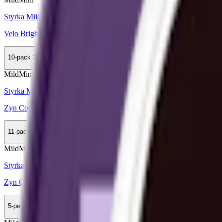
Styrka Mild · Mini
Velo Bright Spearmint Mini
10-pack
359,90 kr
Köp
Mild
Mini
Styrka Mild · Mini
Zyn Cool Mint Mini 2
11-pack
328,90 kr
Köp
Mild
Mini
Styrka Mild · Mini
Zyn Coffee Mini 2
5-pack
149,50 kr
Köp