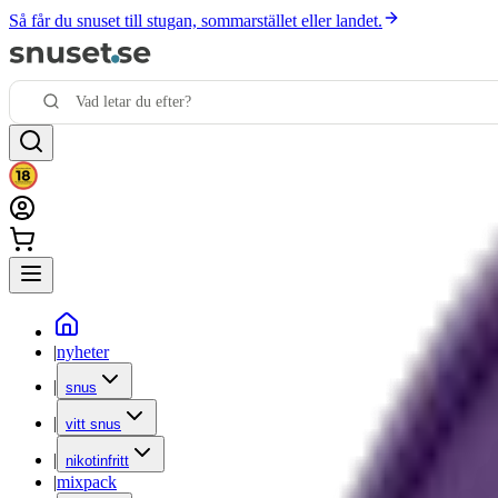
Så får du snuset till stugan, sommarstället eller landet.
|
nyheter
|
snus
|
vitt snus
|
nikotinfritt
|
mixpack