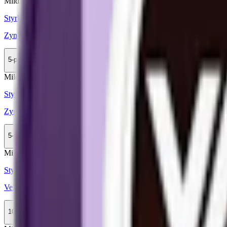
Mild
Mini
Styrka Mild · Mini
Zyn Spearmint Mini 1
5-pack
149,90 kr
Köp
Mild
Mini
Styrka Mild · Mini
Zyn Citrus Mini 2
5-pack
149,90 kr
Köp
Mild
Mini
Styrka Mild · Mini
Velo Simply Spearmint Mini 1
10-pack
359,90 kr
Köp