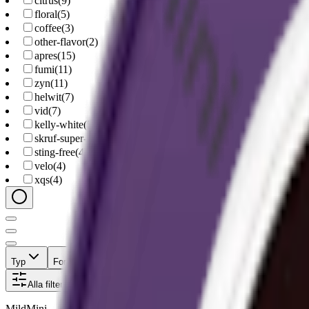
citrus
(
9
)
floral
(
5
)
coffee
(
3
)
other-flavor
(
2
)
apres
(
15
)
fumi
(
11
)
zyn
(
11
)
helwit
(
7
)
vid
(
7
)
kelly-white
(
5
)
skruf-super-white
(
4
)
sting-free
(
4
)
velo
(
4
)
xqs
(
4
)
Typ
Format
Styrka
Smak
Märke
Pris
Alla filter
Mild
Mini