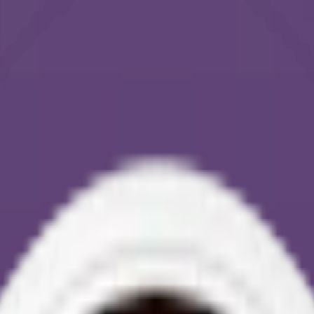
rilla. Milt vitt snus från bland annat
Vid
, Vont,
On!
, Sting Free Snus o
tegorier
”.