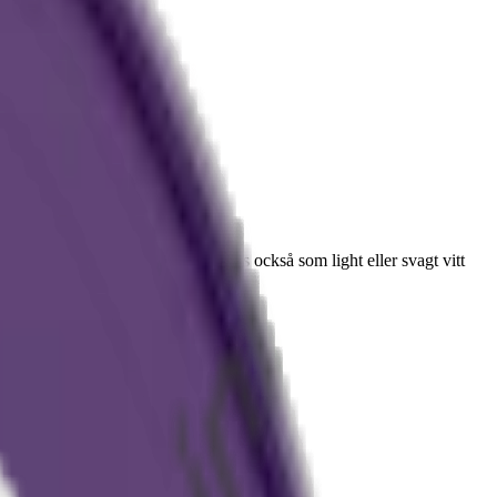
ch
Zone X
. Styrkan ”mild” benämns också som light eller svagt vitt