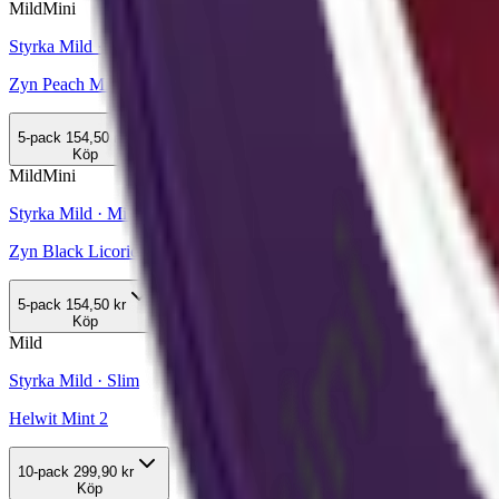
Mild
Mini
Styrka Mild · Mini
Zyn Peach Mini 2
5-pack
154,50 kr
Köp
Mild
Mini
Styrka Mild · Mini
Zyn Black Licorice Mini 2
5-pack
154,50 kr
Köp
Mild
Styrka Mild · Slim
Helwit Mint 2
10-pack
299,90 kr
Köp