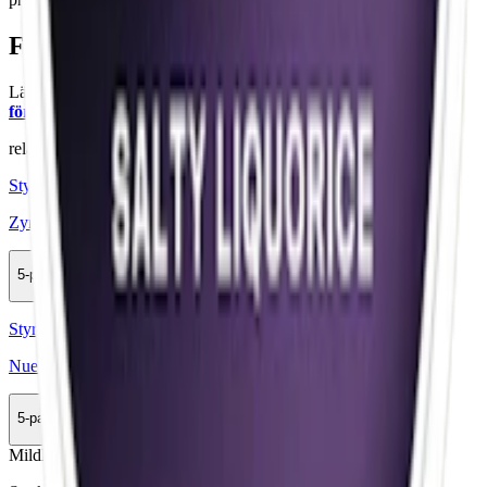
Färskt vitt snus
Läs mer om hur du förvarar Zyn Violet Licorice Slim 2:
"Så
förvarar du snuset rätt"
relaterade produkter
Styrka Normal · Slim
Zyn Violet Licorice Slim 3
5-pack
147,50 kr
Köp
Styrka Normal · Slim
Nued Salty Licorice 2
5-pack
144,90 kr
Köp
Mild
Mini