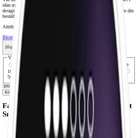
slim med torr yta. OBS! Zyn Violet Licorice Slim 2 får helt ny
design och ett uppdaterat recept. Under en övergångsperiod kan din
beställning innehålla både den gamla och nya designen.
Attribut
Blomma
Lakrits
Mild
Slim
Torr Portion
Vitt snus
Zyn
10-pack
309,90 kr
Köp
Välj antal dosor
1-pack
35,90 kr
35,90 kr
/st
5-pack
159,50 kr
31,90 kr
/st
10-pack
309,90 kr
30,99 kr
/st
30-pack
923,70 kr
30,79 kr
/st
50-pack
1 524,50 kr
30,49 kr
/st
309,90 kr
/
10-pack
Köp
Fakta om Zyn Violet Licorice 2 Slim Vitt
Snus
Varumärke:
Zyn
Tillverkare:
Swedish Match