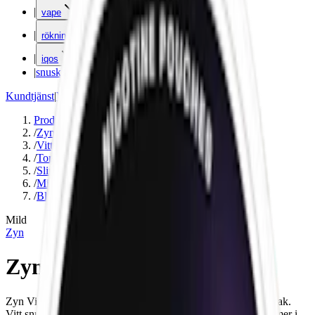
|
vape
|
rökning
|
iqos
|
snuskuriren
Kundtjänst
|
Varumärken
Produkter
/
Zyn
/
Vitt snus
/
Torr Portion
/
Slim
/
Mild
/
Blomma
Mild
Zyn
Zyn Violet Licorice Slim 2
Zyn Violet Licorice Slim 2 har smak av lakrits, viol och salmiak.
Vitt snus med prillor som innehåller 6,0 mg. nikotin och kommer i