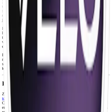
Zyn Violet Licorice Slim 2 har genomgått en omfattande
uppdatering – inte bara vad gäller dosdesign, utan även receptet har
förfinats för att ge en mjukare, mer balanserad smak. Beskan och
sältan har minskats, medan sötman har förstärkts, vilket ger en
jämnare smak från första prillan till sista.
Flera förändringar i innehållet speglar denna smakjustering. Sötman
har ökats, bland annat genom att sötningsmedel (E950) har
tillkommit. För att runda av smaken ytterligare har propylenglykol,
vinsyra (E334) och etanol lagts till – ingredienser som kan bidra till
en fylligare och mjukare profil.
Receptet innehåller nu även stabiliseringsmedel (E1201) samt
nikotinsalt som bidrar till en mjukare nikotinleverans. Den
surhetsreglerande sammansättningen har också justerats. Se den
kompletta innehållsförteckningen ovan.
Information om varumärket Zyn
Zyn, från Swedish Match, har sedan 2014 varit en banbrytare inom
tobaksfritt vitt snus
. Med smaker som Cool Mint, Citrus och Black
Cherry, samt styrkor från 1,5 mg till 11,2 mg nikotin per prilla,
erbjuder Zyn tobaksfria alternativ. 2024 lanserade
Zyn snus
sin nya
prilla "New Feel".