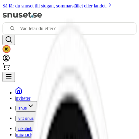
Så får du snuset till stugan, sommarstället eller landet.
|
nyheter
|
snus
|
vitt snus
|
nikotinfritt
|
mixpack