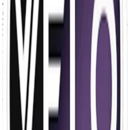
rinnighet.
Den klassiska svenska smaken viol kommer här i prillor som väger
cirka 0,7 g. styck. Nettovikten (vikten av de 21 prillorna i en full
dosa) är 14,3 g, varav 0,126 g. är nikotin. Zyn Violet Licorice har en
nikotinstyrka som motsvarar genomsnittet hos Zyn. Zyn finns i flera
olika smaker och styrkor här:
Zyn-smaker
Zyn förnyar sortimentet – design, recept namn
uppdateras
2025 markerar en stor förändring för Zyn. Dosorna får ny design,
namn som Espressino blir Coffee, och vissa smaker får nya recept.
Förändringen startade under våren med peel-off-etikett på varje dosa
och genomförs nu fullt ut på Snuset.se
Zyn Violet Licorice Slim 2 byter i samband med detta design.
Nedan till vänster ser du den äldre designen och dosan, till höger
den nya. Under en övergångsperiod kan både äldre och ny design
förekomma. Även receptet uppdateras. Läs mer om
Zyn Violet
Licorices nya recept
nedan.
Zyn Violet Licorice – nytt recept