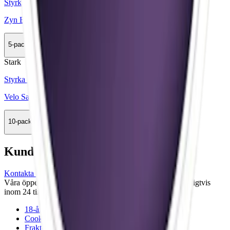
Styrka Mild · Mini
Zyn Black Licorice Mini 2
5-pack
154,50 kr
Köp
Stark
Styrka Stark · Slim
Velo Salty Liquorice
10-pack
359,90 kr
Köp
Kundservice
Kontakta oss
Våra öppettider är: Alla dagar 08:00 - 18:00 Vi svarar vanligtvis
inom 24 timmar på vardagar.
18-årsgräns
Cookiepolicy
Frakt- och leveransvillkor