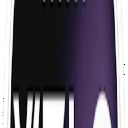
Snustyp:
vitt snus
Torrhet:
normal
Styrka
:
normalstarkt vitt snus
Format/storlek:
slim
Smak:
lakrits
/
viol
Ingredienser:
vatten, fyllnadsmedel (E460, regenererad
cellulosa, E965), växtfiber, fuktighetsbevarande medel (E422,
propylenglykol), salt (natriumklorid), aromer, nikotinsalt,
nikotin, surhetsreglerande medel (E500, E509, vinsyra/E334),
stabiliseringsmedel (E1201), emulgeringsmedel (E471),
sötningsmedel (E950) samt etanol.
Om Zyn Violet Licorice Slim 2
Zyn Violet Licorice har smak av lakrits, viol och salmiak med salta
undertoner. Det tobaksfria viol-snuset innehåller 6,0 mg. nikotin per
prilla. Formatet på prillorna är slim vilket innebär att de är
långsmala, smalare än traditionell portion, med en torr yta för lägre