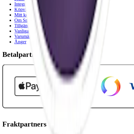
Integritetspolicy
Köpvillkor
Mitt konto
Om Snuset.se
Tillgänglighetsredogörelse
Vanliga frågor
Varumärken
Ånger
Betalpartner
Fraktpartners