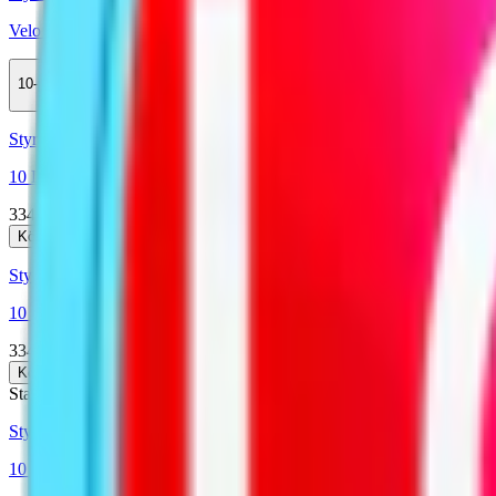
Velo Purple Grape Mini
10-pack
359,90 kr
Köp
Styrka Normal · Large
10 Lundgrens Skåne + 1 Aros Dagg
334 kr
Köp
Styrka Normal · Large
10 Lundgrens Vit + 1 Aros Skugga
334 kr
Köp
Stark
Styrka Stark · Large
10 Lundgrens Vit Stark + 1 Skugga Stark