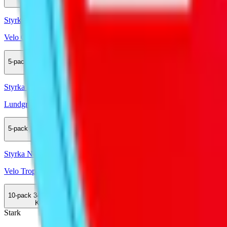
Köp
Styrka Normal · Slim
Velo Guava Jalapeño 3
5-pack
169,50 kr
Köp
Styrka Normal · Large
Lundgrens Aros Dagg 2
5-pack
143,90 kr
Köp
Styrka Normal · Slim
Velo Tropical Mango
10-pack
349,90 kr
Köp
Stark