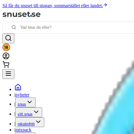
Så får du snuset till stugan, sommarstället eller landet.
|
nyheter
|
snus
|
vitt snus
|
nikotinfritt
|
mixpack