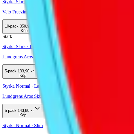
Styrka Stark · Slim
Velo Freezing Peppermint 10,9
10-pack
359,90 kr
Köp
Stark
Styrka Stark · Large
Lundgrens Aros Frostnatt 3
5-pack
133,90 kr
Köp
Styrka Normal · Large
Lundgrens Aros Skugga 2
5-pack
143,90 kr
Köp
Styrka Normal · Slim