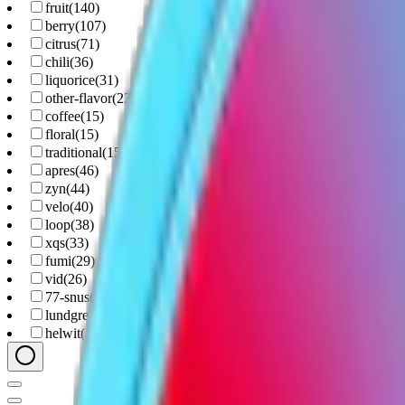
fruit
(
140
)
berry
(
107
)
citrus
(
71
)
chili
(
36
)
liquorice
(
31
)
other-flavor
(
23
)
coffee
(
15
)
floral
(
15
)
traditional
(
15
)
apres
(
46
)
zyn
(
44
)
velo
(
40
)
loop
(
38
)
xqs
(
33
)
fumi
(
29
)
vid
(
26
)
77-snus
(
22
)
lundgrens
(
18
)
helwit
(
17
)