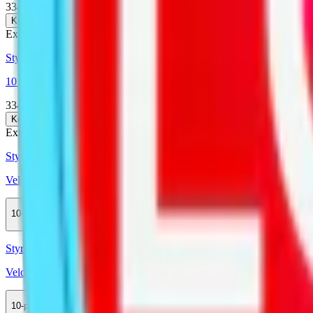
334 kr
Köp
Extra Stark
Styrka Extra Stark · Large
10 Lundgrens Skåne Stark + 1 Aros Frostnatt
334 kr
Köp
Extra Stark
Styrka Extra Stark · Slim
Velo Freezing Peppermint 17
10-pack
359,90 kr
Köp
Styrka Normal · Slim
Velo Green Spearmint
10-pack
359,90 kr