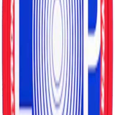
Loop Strawberry Ice tillverkas av Another Snus Factory, som sedan
september 2025 är en del av Altria och Korean Tobacco. Loop har
etablerat sig som en aktör som ofta presenterar nya unika smaker
och smakkombinationer. Strawberry Ice är ett av de senaste
tillskotten. Loop Strawberry Ice Strong lanserades i Sverige under
den sista veckan i september 2025.
Prillorna är smalare än traditionellt snus, så kallade slim-portioner.
Detta gör Loops prillor mer diskreta. En dosa rymmer 20 prillor som
väger 0,625 gram styck med en nettovikt på 12,5 gram. Prillorna
känns mjuka utan att börja rinna. Nikotinhalten är 1,5 procent, vilket
motsvarar 9,4 milligram nikotin per prilla. Trots namnet ”Strong”
räknas produkten som normalstark enligt Snuset.se:s sätt att redovisa
styrka.
Smaken hos Strawberry Ice kombinerar jordgubb med en kylande
ton av pepparmynta där sötman från bär möter mintens kyliga
karaktär. Denna kombination har tidigare inte funnits i Loops
sortiment och markerar därför en ny riktning i varumärkets
smakutveckling.