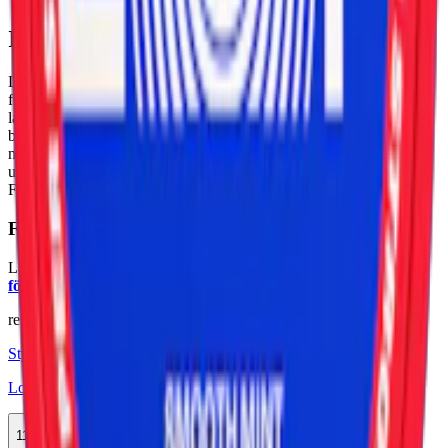
Information om varumärket Loop
Loops vita nikotinportioner (vitt tobaksfritt snus) låter smak och
form står i centrum. Varumärket har blivit känt för sina kreativa
lanseringar, där klassiska inslag möter nya kombinationer av frukt,
bär och mint. Med diskreta slim-prillor, noggrant balanserad
nikotinhalt och unika smaker är Loop en snabbt växande
uppstickare i branschen. Produkterna tillverkas av Another Snus
Factory, numera en del av Altria och Korean Tobacco.
Färskt vitt snus
Läs mer om hur du förvarar Loop Strawberry Ice Strong:
"Så
förvarar du snuset rätt"
relaterade produkter
Styrka Normal · Slim
Loop Blueberry Ice Strong
11-pack
317,90 kr