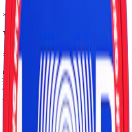
Styrka:
normalstarkt vitt snus
Antal prillor:
20 st
Nikotin per prilla:
Torrhet:
normal
9,4 mg
Nettovikt per dosa:
Snustyp:
vitt snus
12,5 g
Ingredienser:
fiber, vatten, förtjockningsmedel (E968, erytritol),
aromer, nikotin, surhetsreglerare (E500, natriumkarbonater; E516,
kalciumsulfat), klumpförebyggare (E551, kiseldioxid), salt,
stabiliseringsmedel (E450, difosfater), stabiliseringsmedel (E401,
natriumalginat; E339, natriumfosfater), sötningsmedel (E950,
acesulfam k; E955, sukralos) samt konserveringsmedel (E202,
kaliumsorbat).
Om Loop Strawberry Ice Strong