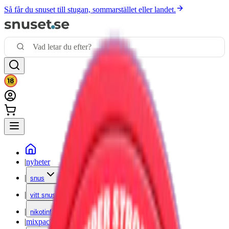
Så får du snuset till stugan, sommarstället eller landet.
|
nyheter
|
snus
|
vitt snus
|
nikotinfritt
|
mixpack