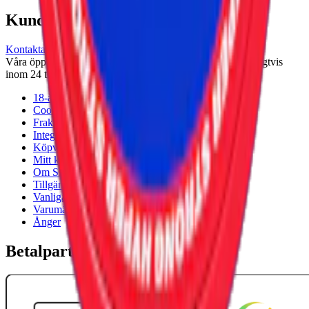
Kundservice
Kontakta oss
Våra öppettider är: Alla dagar 08:00 - 18:00 Vi svarar vanligtvis
inom 24 timmar på vardagar.
18-årsgräns
Cookiepolicy
Frakt- och leveransvillkor
Integritetspolicy
Köpvillkor
Mitt konto
Om Snuset.se
Tillgänglighetsredogörelse
Vanliga frågor
Varumärken
Ånger
Betalpartner