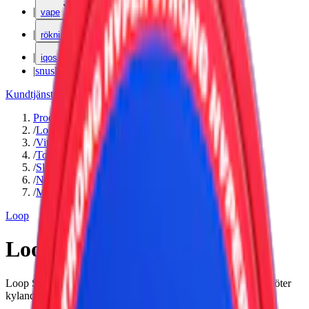
|
vape
|
rökning
|
iqos
|
snuskuriren
Kundtjänst
|
Varumärken
Produkter
/
Loop
/
Vitt snus
/
Torr Portion
/
Slim
/
Normal
/
Mint
Loop
Loop Strawberry Ice Strong
Loop Strawberry Ice är ett tobaksfritt vitt snus där jordgubb möter
kylande mint. Finns i slimmad prilla med 9,4 mg nikotin.