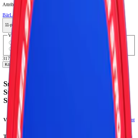
Attribut
Bär
Loop
Mint
Normal
Slim
Torr Portion
Vitt snus
11-pack
317,90 kr
Köp
Välj antal dosor
1-pack
33,90 kr
33,90 kr
/st
11-pack
317,90 kr
28,90 kr
/st
30-pack
861 kr
28,70 kr
/st
50-pack
1 420 kr
28,40 kr
/st
317,90 kr
/
11-pack
Köp
Snabb fakta om Loop
Strawberry Ice Strong Vitt
Snus
Varumärke:
Loop
Smak:
jordgubbe
/
mint
Tillverkare
:
Another Snus Factory
Format/storlek:
slim