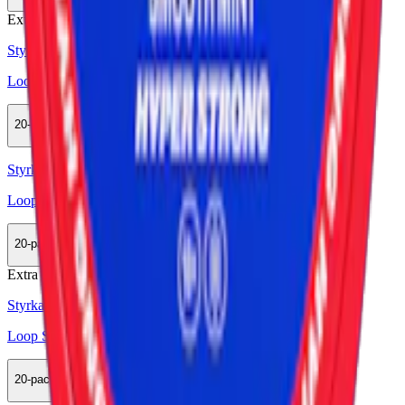
Köp
Extra Stark
Styrka Extra Stark · Slim
Loop Ice Cool Mint Hyper Strong
20-pack
598 kr
Köp
Styrka Normal · Slim
Loop Smooth Mint Strong
20-pack
598 kr
Köp
Extra Stark
Styrka Extra Stark · Slim
Loop Smooth Mint Hyper Strong
20-pack
598 kr
Köp