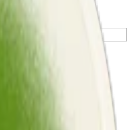
 749,50 kr
34,99 kr
/st