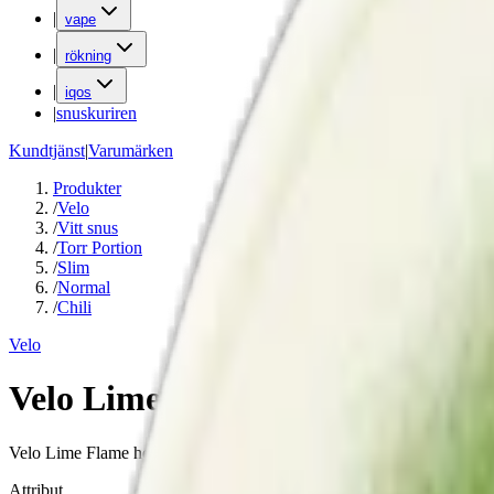
|
vape
|
rökning
|
iqos
|
snuskuriren
Kundtjänst
|
Varumärken
Produkter
/
Velo
/
Vitt snus
/
Torr Portion
/
Slim
/
Normal
/
Chili
Velo
Velo Lime Flame
Velo Lime Flame hette tidigare Fresh Jalapeño. En tydlig smak av ja
Attribut