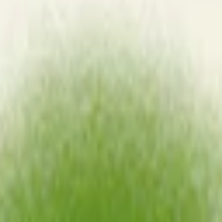
lapeño och lime. Vitt snus med 8 mg nikotin per prilla. Samma smak me