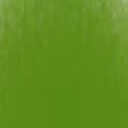
pack
354,90 kr
35,49 kr
/st
30-pack
1 058,70 kr
35,29 kr
/st
50-pack
1
s
Smak:
lime/jalapeño
Format/storlek:
slim
Antal prillor:
20 st