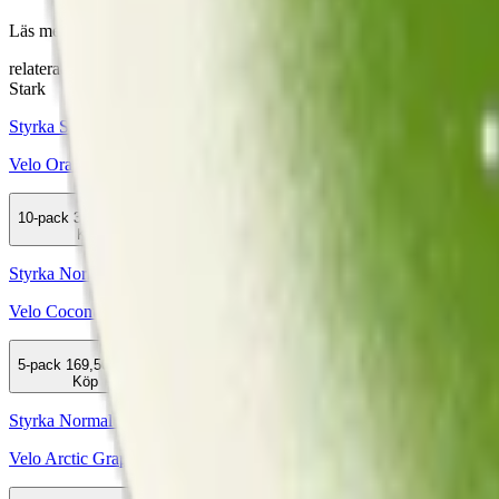
Läs mer om hur du förvarar Velo Lime Flame:
"Så förvarar du snus
relaterade produkter
Stark
Styrka Stark · Slim
Velo Orange Spark
10-pack
359,90 kr
Köp
Styrka Normal · Slim
Velo Coconut Lime 3
5-pack
169,50 kr
Köp
Styrka Normal · Slim
Velo Arctic Grapefruit 2