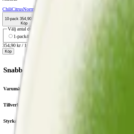
Chili
Citrus
Normal
Slim
Torr Portion
Velo
Vitt snus
10-pack
354,90 kr
Köp
Välj antal dosor
1-pack
40,50 kr
40,50 kr
/st
5-pack
169,90 kr
33,98 kr
/st
10-
354,90 kr
/
10-pack
Köp
Snabb fakta om Velo Lime Flame Vitt Snu
Varumärke:
Velo
Tillverkare:
BAT (British American Tobacco)
Styrka
:
normalstarkt vitt snus