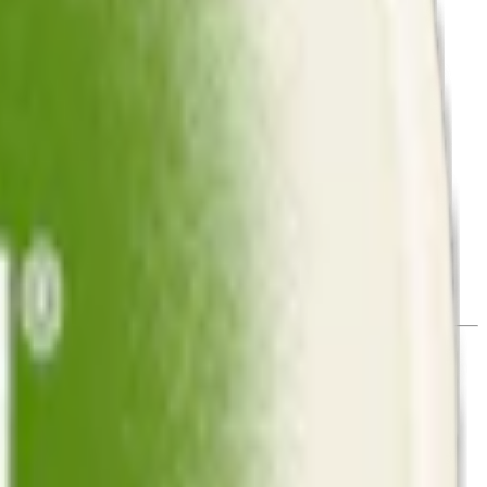
ckningsmedel (E401, natriumalginat), nikotin, sötningsmedel (E955,
a blandningen av lime och jalapeño smakar inspireras av det
 upp hettan. Denna kombination förhöjs ytterligare av deras
innehåller 20 portioner, 0,7 g styck. Prillans något torrare yta