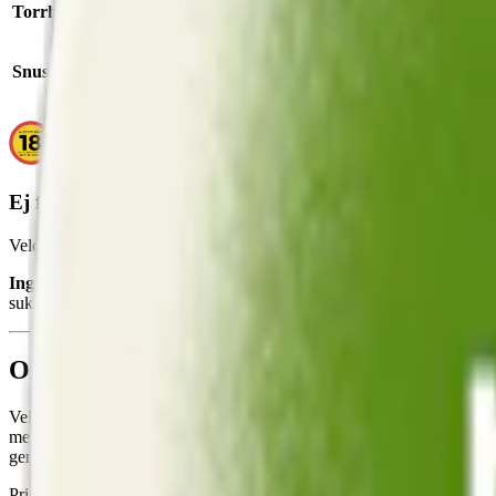
Torrhet:
normal
Snustyp:
vitt snus
Ej för personer under 18 år.
Velo Lime Flame innehåller nikotin som är ett mycket beroendeframk
Ingredienser:
vatten, fyllnadsmedel (E460, cellulosa), salt, björkso
sukralos) samt surhetsreglerande medel (E500, natriumkarbonater).
Om Velo Lime Flame
Velo Lime Flame, tillverkat av
British American Tobacco
, är ett vit
mexikanska och sydamerikanska köket. Jalapeñon tillför en klar och b
gemensamma fruktiga undertoner.
Prillorna kommer i slim-format, vilket är något smalare och mer diskret