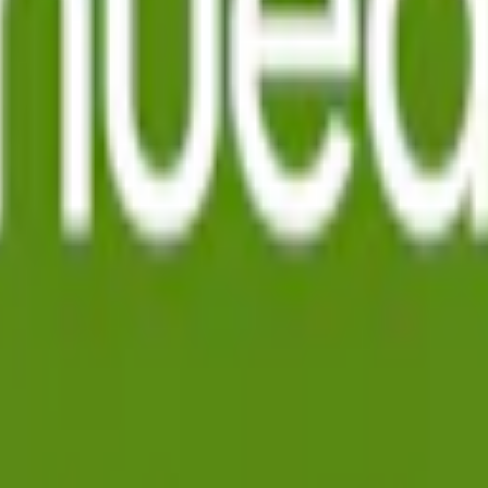
id. Med en nikotinstyrka där varje prilla innehåller 8 mg nikotin är dett
ten, fyllnadsmedel, aromer och nikotin. En komplett innehållsförtecknin
elo Fresh Jalapeño
känd för sin heta och syrliga karaktär, transformeras till Lime Flame
 intensiva hettan från chilin. Nytt namn, samma smak av lime och jalap
å dosorna förekomma. Läs mer om namn- och designuppdateringen hos
co. Sedan lanseringen har
Velo
utvecklat en rad innovativa smaker och
lse globalt.