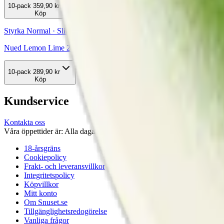
10-pack
359,90 kr
Köp
Styrka Normal · Slim
Nued Lemon Lime 2
10-pack
289,90 kr
Köp
Kundservice
Kontakta oss
Våra öppettider är: Alla dagar 08:00 - 18:00 Vi svarar vanligtvis ino
18-årsgräns
Cookiepolicy
Frakt- och leveransvillkor
Integritetspolicy
Köpvillkor
Mitt konto
Om Snuset.se
Tillgänglighetsredogörelse
Vanliga frågor