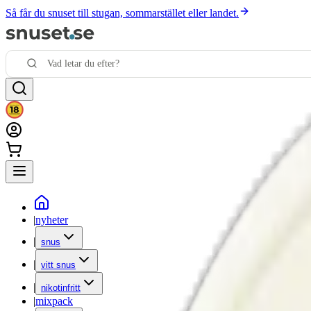
Så får du snuset till stugan, sommarstället eller landet.
|
nyheter
|
snus
|
vitt snus
|
nikotinfritt
|
mixpack