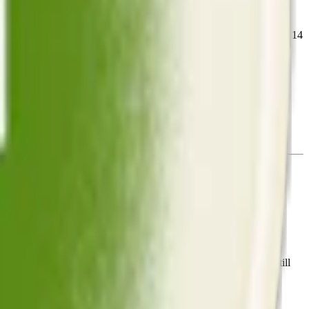
a ett vitt snus med normal, genomsnittlig styrka.
g finns tillgänglig nedan. En dosa Velo Lime Flame innehåller totalt 14
 med ett mer beskrivande namn. Dessutom genomgår dosan en
eño.
 Velo här:
Velo byter namn på sitt vita snus
.
 produkter. Ursprungligen
lanserat som Lyft
2017 och omvandlat till