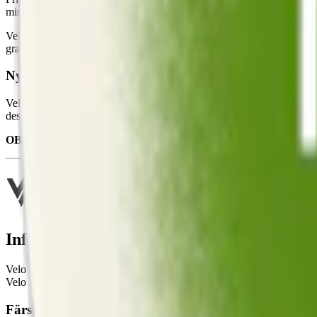
minimerar rinnighet, medan den effektivt avger smak och nikotin över t
Velo Lime Flame innehåller ingen tobak utan tillverkas istället av vat
gram vitt snus.
Nytt namn och ny design – Velo Lime Flame är nya V
Velo Lime Flame hette tidigare Velo Fresh Jalapeño. Fresh Jalapeño, 
designförnyelse som mer effektivt framhäver den gröna limen och den
OBS!
Under en övergångsperiod så kan både nya och äldre design p
Information om varumärket Velo
Velo är ett varumärke av
tobaksfritt snus
från British American Tobac
Velo 2022, strävar märket efter att erbjuda en anpassad nikotinuppleve
Färskt vitt snus