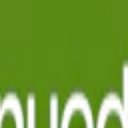
Nikotin per prilla:
8 mg
Nettovikt per dosa:
14 g
allande ämne.
cker (xylitol, E967), aromer, fuktighetsbevarande medel (E1520), förtjo
t snus med en distinkt smak som förenar hetta med syrlighet. Den exotisk
alanserad hetta, medan limen adderar en frisk, syrlig känsla som mjukar
 än traditionellt
snus
i originalportioner. Varje dosa av Velo Lime Flame 