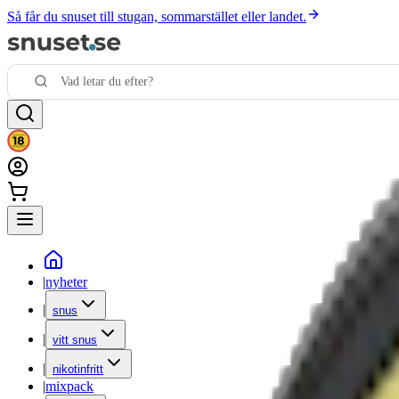
Så får du snuset till stugan, sommarstället eller landet.
|
nyheter
|
snus
|
vitt snus
|
nikotinfritt
|
mixpack