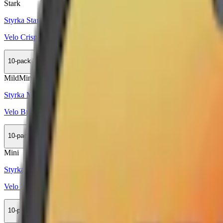
Stark
Styrka Stark · Slim
Velo Crispy Peppermint 3
10-pack
349,90 kr
Köp
Mild
Mini
Styrka Mild · Mini
Velo Bright Spearmint Mini
10-pack
359,90 kr
Köp
Mini
Styrka Normal · Mini
Velo Purple Grape Mini
10-pack
359,90 kr
Köp