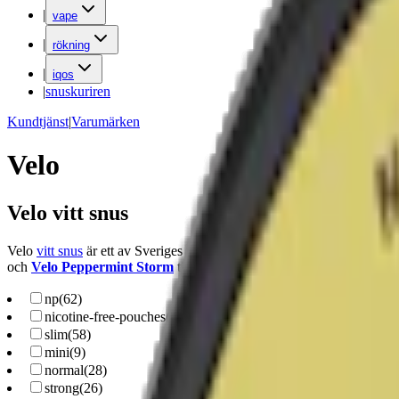
|
vape
|
rökning
|
iqos
|
snuskuriren
Kundtjänst
|
Varumärken
Velo
Velo vitt snus
Velo
vitt snus
är ett av Sveriges mest populära tobaksfria nikotinpåsar,
och
Velo Peppermint Storm
till fruktiga och syrliga
Velo Purple G
np
(
62
)
nicotine-free-pouches
(
5
)
slim
(
58
)
mini
(
9
)
normal
(
28
)
strong
(
26
)