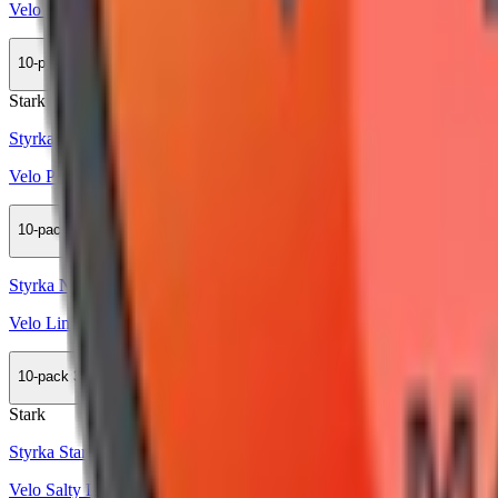
Velo Crispy Peppermint Mini 3
10-pack
359,90 kr
Köp
Stark
Styrka Stark · Slim
Velo Peppermint Storm
10-pack
359,90 kr
Köp
Styrka Normal · Slim
Velo Lime Flame
10-pack
354,90 kr
Köp
Stark
Styrka Stark · Slim
Velo Salty Liquorice