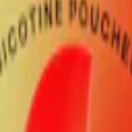
 känt för sina smaker, slimmade påsar och höga kvalitet. Här hittar du h
rape
, kryddiga
Velo Lime Flame
och extra starka
Velo Bright Spearm