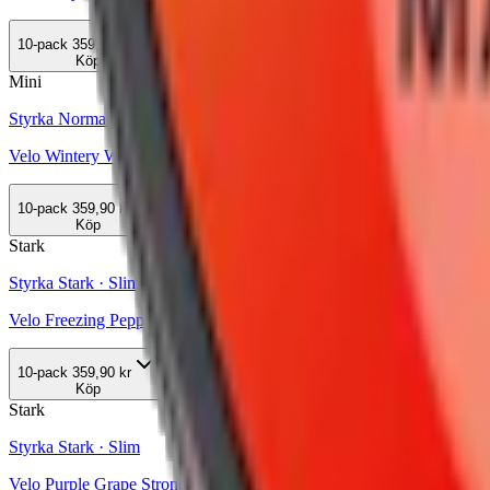
10-pack
359,90 kr
Köp
Mini
Styrka Normal · Mini
Velo Wintery Watermelon Mini 2
10-pack
359,90 kr
Köp
Stark
Styrka Stark · Slim
Velo Freezing Peppermint 14
10-pack
359,90 kr
Köp
Stark
Styrka Stark · Slim
Velo Purple Grape Strong