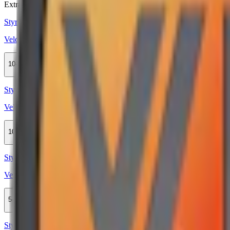
Extra Stark
Styrka Extra Stark · Slim
Velo Freezing Peppermint 17
10-pack
359,90 kr
Köp
Styrka Normal · Slim
Velo Green Spearmint
10-pack
359,90 kr
Köp
Styrka Normal · Slim
Velo Guava Jalapeño 3
5-pack
169,50 kr
Köp
Styrka Normal · Slim