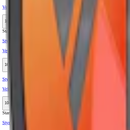
Velo Tropical Mango
10-pack
349,90 kr
Köp
Stark
Styrka Stark · Slim
Velo Freezing Peppermint 10,9
10-pack
359,90 kr
Köp
Styrka Normal · Slim
Velo Ruby Berry
10-pack
354,90 kr
Köp
Stark
Mini
Styrka Stark · Mini