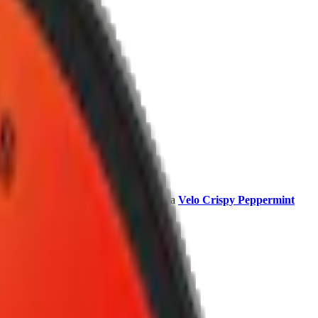
ela vårt sortiment av Velo - från mintiga
Velo Crispy Peppermint
int
.