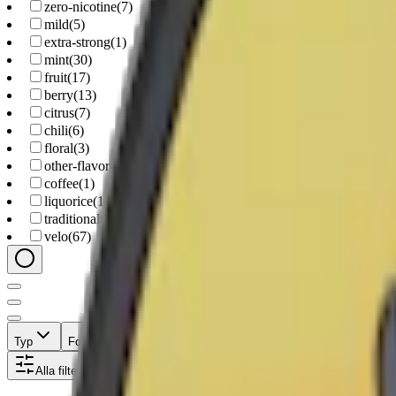
zero-nicotine
(
7
)
mild
(
5
)
extra-strong
(
1
)
mint
(
30
)
fruit
(
17
)
berry
(
13
)
citrus
(
7
)
chili
(
6
)
floral
(
3
)
other-flavor
(
2
)
coffee
(
1
)
liquorice
(
1
)
traditional
(
1
)
velo
(
67
)
Typ
Format
Styrka
Smak
Märke
Pris
Alla filter