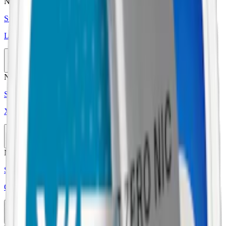
Nikotinfri
Styrka Nikotinfri · Slim
Loop Zero Cool Mint
20-pack
598 kr
Köp
Nikotinfri
Styrka Nikotinfri · Slim
XQS Virgin Peppermint Zero
10-pack
289,90 kr
Köp
Nikotinfri
Styrka Nikotinfri · Large
Onico Pepparmint
10-pack
399,50 kr
Köp