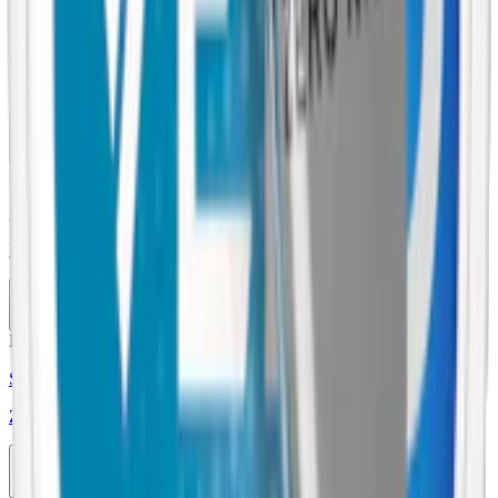
Nikotinfri
Styrka Nikotinfri · Slim
Velo Wintery Watermelon Zero
10-pack
369,90 kr
Köp
Nikotinfri
Styrka Nikotinfri · Slim
Velo Purple Grape Zero
10-pack
369,90 kr
Köp
Nikotinfri
Styrka Nikotinfri · Large
Zeronito Stark Original
10-pack
199,50 kr
Slut