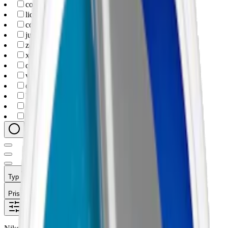
coffee
(
2
)
liquorice
(
2
)
cola
(
1
)
juniper
(
1
)
zeronito
(
12
)
x-gamer
(
8
)
onico
(
5
)
velo
(
5
)
cannadips
(
3
)
lewa
(
1
)
loop
(
1
)
xqs
(
1
)
Typ
Format
Styrka
Smak
Märke
Pris
Relevans
Alla filter