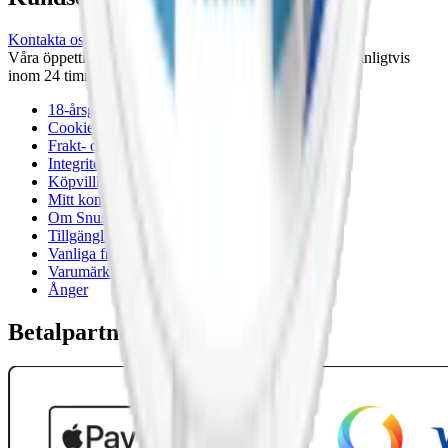
Kontakta oss
Våra öppettider är: Alla dagar 08:00 - 18:00 Vi svarar vanligtvis
inom 24 timmar på vardagar.
18-årsgräns
Cookiepolicy
Frakt- och leveransvillkor
Integritetspolicy
Köpvillkor
Mitt konto
Om Snuset.se
Tillgänglighetsredogörelse
Vanliga frågor
Varumärken
Ånger
Betalpartner