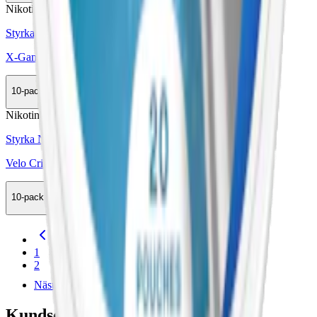
Nikotinfri
Styrka Nikotinfri · Slim
X-Gamer Blizzard Mint Nikotinfritt Koffeinsnus
10-pack
355,50 kr
Slut
Nikotinfri
Styrka Nikotinfri · Slim
Velo Crispy Peppermint Zero
10-pack
369,90 kr
Slut
Föregående
1
2
Nästa
Kundservice