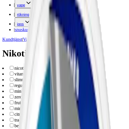
|
vape
|
rökning
|
iqos
|
snuskuriren
Kundtjänst
|
Varumärken
Nikotinfritt Snus
nicotine-free-pouches
(
36
)
vitamine-caffeine-pouches
(
8
)
slim
(
22
)
regular
(
13
)
mini
(
1
)
zero-nicotine
(
36
)
fruit
(
9
)
mint
(
6
)
citrus
(
4
)
traditional
(
3
)
berry
(
2
)