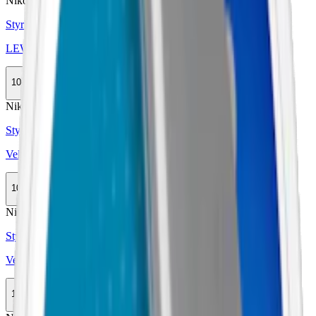
Nikotinfri
Styrka Nikotinfri · Large
LEWA Classic Taste of Tobacco No Nico
10-pack
335,90 kr
Köp
Nikotinfri
Styrka Nikotinfri · Slim
Velo Bright Peppermint Zero
10-pack
369,90 kr
Köp
Nikotinfri
Styrka Nikotinfri · Slim
Velo Tropical Mango Zero
10-pack
369,90 kr
Köp