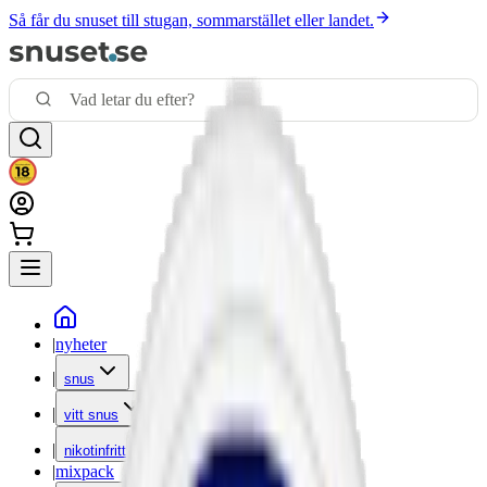
Så får du snuset till stugan, sommarstället eller landet.
|
nyheter
|
snus
|
vitt snus
|
nikotinfritt
|
mixpack