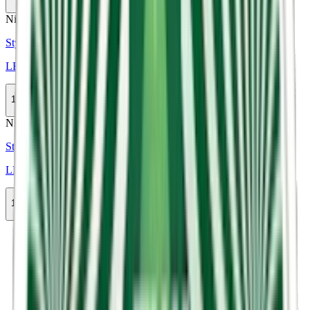
Slut
Nikotinfri
Styrka Nikotinfri · Large
LEWA Liquorice Raspberries Nikotinfri
10-pack
389,90 kr
Slut
Nikotinfri
Styrka Nikotinfri · Slim
LEWA Focus Functional Cucumber Mint
10-pack
399,50 kr
Slut
Föregående
1
2
Nästa