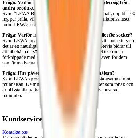
Fråga: Vad är “LEWA BOOST” och hur skiljer den sig från
andra produkter?
Svar: “LEWA BOOST” är ett snus med hög koffeinhalt, upp till 100
mg per prilla, vilket gör den till ett av de starkaste funktionssnuset
inom LEWAs sortiment.
Fråga: Varför innehåller LEWA snus stevia istället för socker?
Svar: LEWA använder stevia som sötningsmedel i sitt snus eftersom
det är ett naturligt, kalorisnålt alternativ till socker. Stevia bidrar till
att bibehålla en söt smak utan de negativa hälsoeffekter som är
förknippade med socker, vilket gör snuset lämpligt även för dem
som är medvetna om sitt sockerintag.
Fråga: Hur påverkar LEWAs produkter munhälsan?
Svar: LEWAs produkter är utformade för att vara skonsamma mot
munhälsan. De innehåller inga skadliga ingredienser som tobak och
är pH-stabila, vilket kan bidra till att bibehålla en balanserad
munmiljö.
Kundservice
Kontakta oss
Våra öppettider är: Alla dagar 08:00 - 18:00 Vi svarar vanligtvis