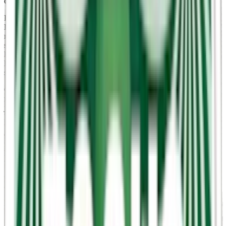
och naturliga smaken ger en balanserad och unik upplevelse.
För dem som föredrar en mer uppfriskande smak finns Citrus Mint.
Denna smak kombinerar den friska, syrliga tonen av citrus med
mintens kylande effekt. Resultatet är en uppiggande och ren smak
som lämnar en sval och fräsch känsla i munnen. Lakritsälskare
kommer att uppskatta Classic Liquorice, som erbjuder en djup, rökig
lakritsupplevelse. Smaken är perfekt balanserad mellan sälta och
sötma, vilket skapar en rik och komplex smakprofil som varar länge.
Classic-smaken, som kombinerar bergamott med den jordiga och
rostade smaken av yerba mate, ger en smak som i den närmaste kan
jämföras med klassisk tobaks- eller snussmak. Cola Lime
kombinerar den nostalgiska smaken av cola med fräsch lime för en
uppfriskande och spännande smakupplevelse. Den något udda
Cucumber Mint förenar gurkans krispighet med mintens kyla för en
fräsch känsla, idealisk när du vill ha något lätt. Liquorice
Raspberries balanserar hallonens sötma med lakritsens djup för en
unik och sofistikerad smak.
LEWA Spearmint erbjuder en klassisk mintsmak med en
uppfriskande och sval känsla, medan Wintermint ger en intensiv och
kylande mintupplevelse, perfekt för den som vill ha en starkare
mintsmak.
.