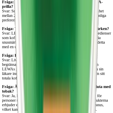
Fråga: Hur länge varar smaken och effekten av en LEWA-
prilla?
Svar: Smaken och effekten av en LEWA-prilla varar i allmänhet
mellan 20 minuter och upp till två timmar, beroende på personliga
preferenser och vilken produkt som används.
Fråga: Vad skiljer LEWA från andra nikotinfria snusmärken?
Svar: LEWA skiljer sig genom sitt fokus på funktionella ingredienser
som koffein, vitaminer och mineraler. Medan andra nikotinfria
snusmärken ofta bara erbjuder en smak, kombinerar LEWA detta
med en uppiggande effekt av koffein.
Fråga: Kan jag använda LEWA om jag är gravid?
Svar: Livsmedelsverket rekommenderar att gravida kvinnor
begränsar sitt koffeinintag till max 200 mg per dag. Eftersom
LEWAs produkter innehåller koffein, bör gravida konsultera sin
läkare innan de använder produkterna och vara medvetna om sitt
totala koffeinintag under dagen.
Fråga: Är LEWA snus bra för personer som försöker sluta med
tobak?
Svar: Ja, LEWAs nikotinfria snus kan vara ett bra alternativ för
personer som vill minska sitt tobaks- och nikotinintag. Produkterna
erbjuder en liknande sensorisk upplevelse som traditionellt snus,
vilket kan hjälpa till att ersätta vanan utan att tillföra nikotin.