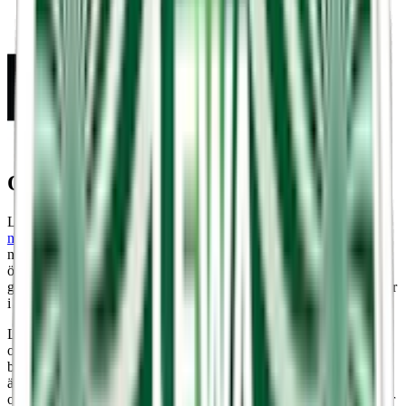
Om LEWA snus
LEWA är ett svenskt snusvarumärke som idag tillverkar
vitt snus
,
nikotinfritt snus och funktionssnus
. Varumärket är en pionjär inom
nikotinfria och funktionella snus. LEWA grundades 2018 med en
önskan att erbjuda ett hälsosammare alternativ till traditionellt snus,
genom att integrera moderna ingredienser som koffein och vitaminer
i sina produkter.
LEWA har snabbt utökat sitt sortiment för att inkludera en mängd
olika smaker och styrkor, och tilltalar en bred målgrupp som söker
både en sensorisk upplevelse och en funktionell boost. Varumärket
är känt för sitt engagemang för innovation, kvalitet och hållbarhet,
och speglar sin svenska arv samtidigt som det utmanar gränserna för