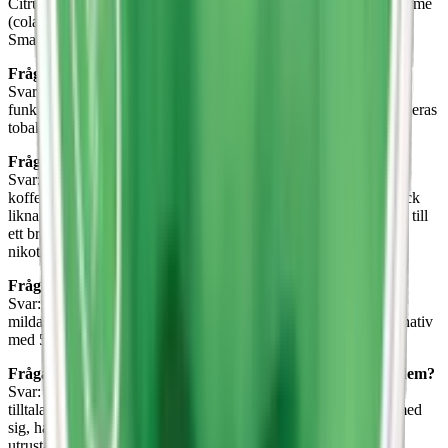
Citrus Mint (citrus och mint), Classic Liquorice (lakrits), Cola Lime
(cola och lime), samt Liquorice Raspberries (hallon och lakrits).
Smakerna sträcker sig från fruktiga till mintiga och kryddiga.
Fråga: Innehåller LEWA snus nikotin?
Svar: LEWA snus finns både med och utan nikotin. Deras
funktionssnus, såsom koffeinsnusen, är helt nikotinfria, medan deras
tobaksfria vita snus innehåller nikotin.
Fråga: Vad är koffeinsnus och hur fungerar det?
Svar: Koffeinsnus är en av LEWAs specialiteter och innehåller
koffein istället för nikotin. Det är utformat för att ge en energikick
liknande den man får av kaffe eller energidrycker, vilket gör det till
ett bra alternativ för de som vill hålla sig pigga utan att använda
nikotin.
Fråga: Vilken koffeinstyrka finns i LEWAs produkter?
Svar: LEWA erbjuder produkter med olika koffeinstyrkor, från
mildare varianter med 20 mg koffein per prilla till starkare alternativ
med 50 mg eller 100 mg per prilla.
Fråga: Hur ser LEWAs dosor ut och vad är speciellt med dem?
Svar: LEWAs dosor är designade för att vara både estetiskt
tilltalande och funktionella. De är kompakta och lätta att bära med
sig, har en solid konstruktion för att skydda prillorna och är
utrustade med en praktisk förvaringsyta för använda prillor.