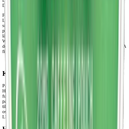
LEWA Classic Taste of Tobacco och LEWA Classic Liquorice.
Dessa prillor väger ofta omkring 0,8 till 0,9 gram per prilla.
För dem som föredrar en mer diskret och bekväm användning, har
LEWA utvecklat prillor i slimformat, det vanligaste formatet på vitt
snus. Dessa prillor är cirka 30-35% mindre än de traditionella
prillorna och är designade för att sitta bekvämt och diskret under
läppen, utan att kompromissa med smak eller effekt. LEWA
Wintermint, LEWA Cucumber Mint, och LEWA Citrus Mint finns i
detta format, och de väger vanligtvis runt 0,6 gram per prilla. LEWA
finns inte som minisnus, superslim eller som lössnus.
Köp LEWA snus online
På Snuset.se kan du välja bland LEWA snus kompletta sortiment.
Hos oss på Snuset hittar du alla varianter inom nikotinfritt snus,
funktionssnus och vitt snus från LEWA. Välj dosa, 10-pack, 30-
pack eller 50-pack och sedan hur du vill få dem levererade. LEWA
till utlämningsställe, box eller direkt hem. När du köper LEWA hos
oss kan du också ta del av exklusiva erbjudanden och nyheter från
LEWA.
Historien bakom LEWA snus och