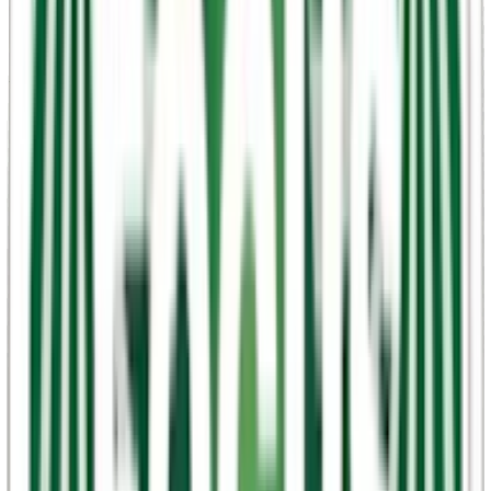
. . .
Alla LEWA smaker
LEWA Apple Spruce Nikotinfri (äpplen och granbarr)
LEWA Burn Functional Citrus Mint Nikotinfri (citrus och
mint)
LEWA Classic Liquorice (lakrits)
LEWA Classic Taste of Tobacco (yerba mate och bergamott)
LEWA Cola/Lime Nikotinfri (cola och lime)
LEWA Focus Functional Cucumber Mint Nikotinfri (gurka
och mint)
LEWA Liquorice Raspberries Nikotinfri (hallon och lakrits)
LEWA Power Functional Spearmint Nikotinfri (mint,
krusmynta, spearmint)
LEWA Power Functional Wintermint Nikotinfri (mint)
LEWA – styrka
LEWA är ett av få varumärken som tillverkar nikotinfritt snus, snus
med nikotin och funktionssnus med koffein. styrkorna hos LEWAs
snus varierar beroende på om produkten innehåller nikotin eller
koffein, och det finns något för alla, oavsett om man söker en