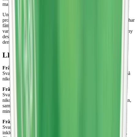
marknad.
Under hösten 2025 uppdateras designen på flera av LEWAs
produkter. Smakerna och innehållet är oförändrade, men dosorna har
fått ett modernare utseende som knyter an till LEWAs nya
varumärkesprofil. Under en övergångsperiod kan både äldre och ny
design förekomma parallellt, men kvalitet och smakupplevelse är
densamma som tidigare.
LEWA – frågor och svar
Fråga: Vad är LEWA för typ av varumärke?
Svar: LEWA är ett svenskt snusvarumärke som specialiserar sig på
nikotinfritt snus, funktionssnus och vitt snus utan tobak.
Fråga: Vilka typer av snus har LEWA?
Svar: LEWA erbjuder ett brett utbud av produkter inklusive
nikotinfria snus med koffein, vitt snus utan tobak men med nikotin,
samt funktionssnus som kombinerar koffein med vitaminer och
mineraler för en uppiggande och hälsosam effekt.
Fråga: I vilka smaker finns LEWA?
Svar: LEWA har ett varierat och något unikt utbud av smaker,
inklusive kombinationer som Apple Spruce (äpple och granbarr),