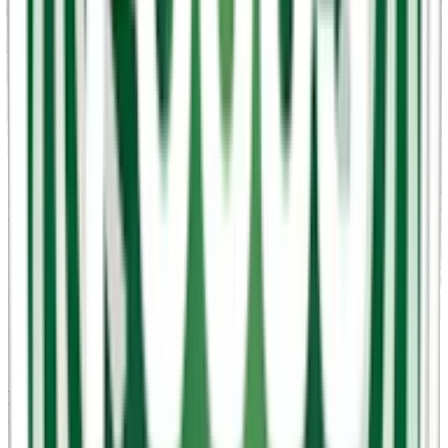
För användare som söker ett nikotinfritt alternativ men fortfarande
vill ha en uppiggande effekt, erbjuder LEWA en rad snus med olika
koffeinstyrka. De mildare varianterna som LEWA Classic Nikotinfri,
LEWA Burn Functional Citrus Mint Nikotinfri, och LEWA Focus
Functional Cucumber Mint Nikotinfri innehåller 20 mg koffein per
prilla. Dessa ger en lätt energiboost, motsvarande en fjärdedel av en
kopp kaffe.
För de som behöver en starkare energikick finns LEWA Apple
Spruce Nikotinfri, LEWA Power Functional Liquorice Raspberries
Nikotinfri, och LEWA Power Functional Wintermint Nikotinfri med
en koffeinhalt på 50 mg per prilla. Dessa varianter ger en kraftfullare
kick, likvärdig med en stark kopp kaffe.
För de som söker den högsta möjliga energinivån finns bland andra
LEWA Spearmint Nikotinfri och LEWA Cola Lime Nikotinfri med
hela 100 mg koffein per prilla. 100 mg koffein ger en boost
motsvarande koffeininnehållet i en vanlig energidryck.
. . .
LEWA nikotinstyrkor från normal till stark
(milligram nikotin per prilla)