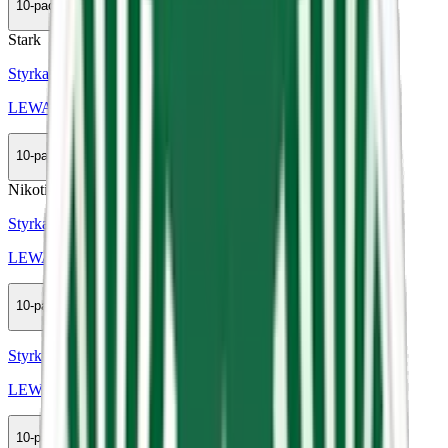
10-pack
399,50 kr
Köp
Stark
Styrka Stark · Large
LEWA Classic Liquorice
10-pack
335,90 kr
Köp
Nikotinfri
Styrka Nikotinfri · Slim
LEWA Power Functional Cola Lime
10-pack
399,50 kr
Köp
Styrka Normal · Slim
LEWA Citrus Mint
10-pack
349,50 kr