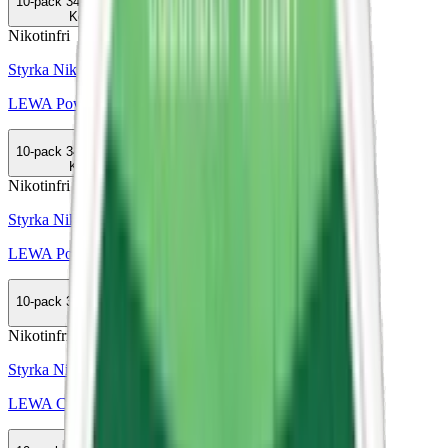
10-pack
349,50 kr
Köp
Nikotinfri
Styrka Nikotinfri · Slim
LEWA Power Functional Apple Spruce
10-pack
349,90 kr
Köp
Nikotinfri
Styrka Nikotinfri · Slim
LEWA Power Functional Spearmint
10-pack
399,50 kr
Köp
Nikotinfri
Styrka Nikotinfri · Large
LEWA Classic Liquorice No Nico