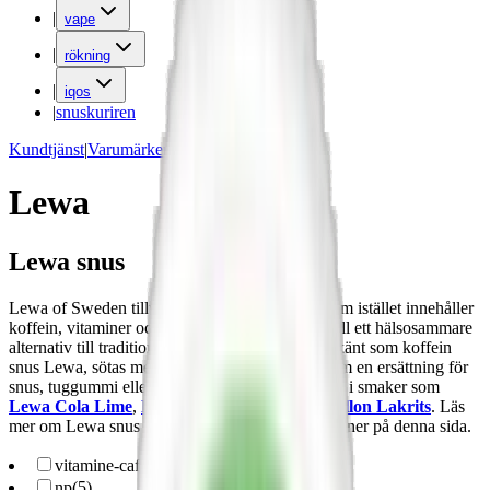
|
vape
|
rökning
|
iqos
|
snuskuriren
Kundtjänst
|
Varumärken
Lewa
Lewa snus
Lewa of Sweden tillverkar ett
nikotinfritt snus
som istället innehåller
koffein, vitaminer och mineraler, vilket gör det till ett hälsosammare
alternativ till traditionellt
snus
. Lewa snus, även känt som koffein
snus Lewa, sötas med stevia och kan fungera som en ersättning för
snus, tuggummi eller energidryck. Prillorna finns i smaker som
Lewa Cola Lime
,
Lewa Classic
, och
Lewa Hallon Lakrits
. Läs
mer om Lewa snus och dess olika smaker längre ner på denna sida.
vitamine-caffeine-pouches
(
15
)
np
(
5
)