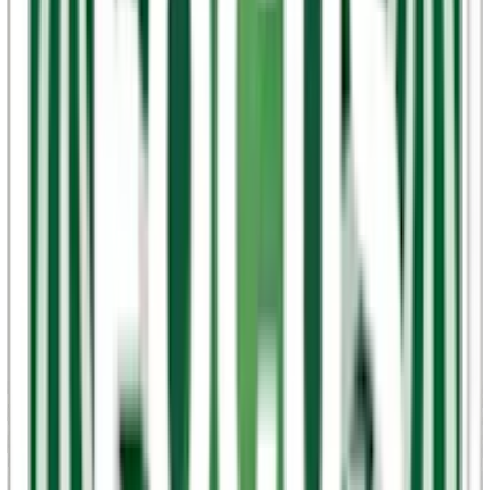
mildare upplevelse eller en kraftfull energikick.
LEWA – nikotinstyrka
LEWAs utbud inkluderar som sagt både nikotinfria och
nikotinhaltiga alternativ. För dem som föredrar snus med nikotin, har
LEWA flera tobaksfria snus med varierande nikotinstyrka. Till
exempel har LEWA Classic Taste of Tobacco och LEWA Classic
Liquorice båda en högre nikotinhalt på 13,5 mg per prilla, det vill
säga starkt vitt snus.
Men en mildare nikotinstyrka finns LEWA Citrus Mint, LEWA
Cucumber Mint, och LEWA Wintermint med en nikotinhalt på 9,0
mg per prilla, vilket ger en mindre påtaglig och normalstark
upplevelse. LEWA finns inte som milt vitt snus och extra starkt vitt
snus.
LEWA – Koffeinstyrka
Koffeinet är ett unikt inslag som skiljer LEWAs snus från andra
snusvarumärken i Sverige. Koffeinhalten sträcker sig från 20 mg per
prilla, vilket motsvarar en lätt energikick, till hela 100 mg per prilla,
vilket ger en kraftfull stimulans likvärdig eller lite kraftigare än den i
en vanlig energidryck.