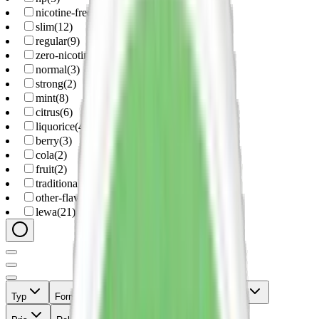
nicotine-free-pouches
(
1
)
slim
(
12
)
regular
(
9
)
zero-nicotine
(
16
)
normal
(
3
)
strong
(
2
)
mint
(
8
)
citrus
(
6
)
liquorice
(
4
)
berry
(
3
)
cola
(
2
)
fruit
(
2
)
traditional
(
2
)
other-flavor
(
1
)
lewa
(
21
)
Typ
Format
Styrka
Smak
Märke