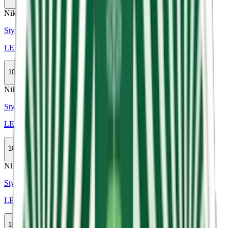
Slut
Nikotinfri
Styrka Nikotinfri · Slim
LEWA Wintermint Nikotinfri
10-pack
389,90 kr
Slut
Nikotinfri
Styrka Nikotinfri · Large
LEWA Apple Spruce Nikotinfri
10-pack
399,50 kr
Slut
Nikotinfri
Styrka Nikotinfri · Large
LEWA Spearmint Nikotinfri
10-pack
389,90 kr