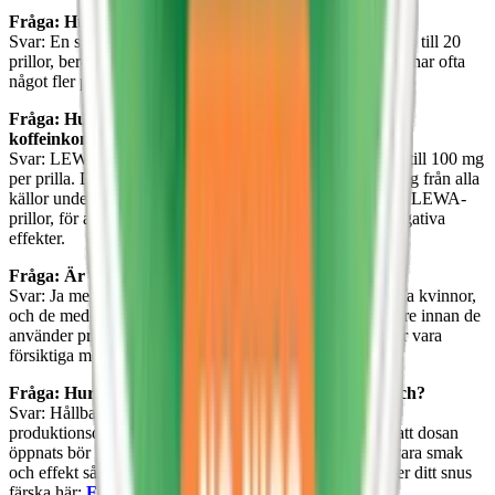
Fråga: Hur många prillor finns det i en LEWA-dosa?
Svar: En standarddosa från LEWA innehåller vanligtvis 18 till 20
prillor, beroende på produkt och format. Slim-portionerna har ofta
något fler prillor än originalformatet.
Fråga: Hur påverkar LEWA koffeinhalt den dagliga
koffeinkonsumtionen?
Svar: LEWAs produkter varierar i koffeinhalt från 20 mg till 100 mg
per prilla. Du bör vara medvetna om ditt totala koffeinintag från alla
källor under dagen, inklusive kaffe, te, energidrycker och LEWA-
prillor, för att undvika överkonsumtion och eventuella negativa
effekter.
Fråga: Är LEWA snus säkra för alla att använda?
Svar: Ja men personer som är känsliga för koffein, gravida kvinnor,
och de med vissa medicinska tillstånd konsultera sin läkare innan de
använder produkterna. Dessutom bör barn och ungdomar vara
försiktiga med koffeinkonsumtion.
Fråga: Hur länge håller sig en dosa LEWA snus fräsch?
Svar: Hållbarheten för LEWA är 12 månader från
produktionsdatum, förutsatt att dosan är oöppnad. Efter att dosan
öppnats bör produkten förvaras svalt och torrt för att bevara smak
och effekt så länge som möjligt. Läs mer om hur du håller ditt snus
färska här:
Förvara snus på rätt sätt
.