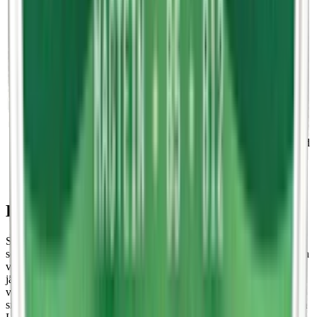
(funktionssnus med koffein)
LEWA Power Functional Apple Spruce Nikotinfri
:
50,0
(funktionssnus med koffein)
LEWA Power Functional Liquorice Raspberries Nikotinfri
:
50,0
(funktionssnus med koffein)
LEWA Power Functional Cola Lime Nikotinfri
:
50,0
(funktionssnus med koffein)
LEWA Power Functional Spearmint Nikotinfri
:
50,0
(funktionssnus med koffein)
LEWA Spearmint Nikotinfri
:
100,0
(starkt funktionssnus med
koffein)
LEWA Cola/Lime Nikotinfri
:
100,0
(starkt funktionssnus med
koffein)
LEWA Wintermint Nikotinfri
:
100,0
(starkt funktionssnus
med koffein)
LEWA – format och storlekar
Snuset från LEWA finns i två format: slim och original. För dem
som föredrar en mer traditionell snusupplevelse likt den man får från
vanligt portionssnus finns LEWA Classic som storleksmässigt är
jämförbara med klassiskt portionssnus. Dessa prillor är något större,
vilket ger en fylligare känsla under läppen och en kraftfullare
smakrelease. Originalformatet återfinns bland annat i produkter som