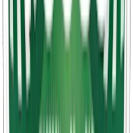
LEWA Citrus Mint
:
9,0
(normalstarkt vitt snus)
LEWA Cucumber Mint
:
9,0
(normalstarkt vitt snus)
LEWA Wintermint
:
9,0
(normalstarkt vitt snus)
LEWA Classic Taste of Tobacco
:
13,5
(starkt vitt snus)
LEWA Classic Liquorice
:
13,5
(starkt vitt snus)
LEWA – koffeinstyrka från normal till stark
(milligram koffein per prilla)
LEWA Classic Taste of Tobacco Nikotinfri
:
0,0
(nikotin- och
koffeinfritt snus)
LEWA Classic Liquorice Nikotinfri
:
0,0
(nikotin- och
koffeinfritt snus)
LEWA Classic Nikotinfri
:
20,0
(milt funktionssnus med
koffein)
LEWA Burn Functional Citrus Mint Nikotinfri
:
20,0
(milt
funktionssnus med koffein)
LEWA Focus Functional Cucumber Mint Nikotinfri
:
20,0
(milt funktionssnus med koffein)
LEWA Apple Spruce Nikotinfri
:
50,0
(funktionssnus med
koffein)
LEWA Liquorice Raspberries Nikotinfri
:
50,0
(funktionssnus
med koffein)
LEWA Power Functional Wintermint Nikotinfri
:
50,0