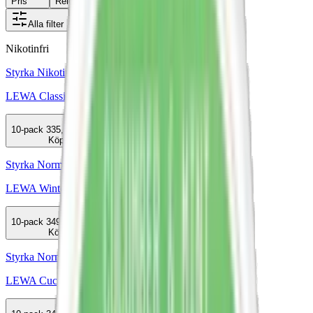
Pris
Relevans
Alla filter
Nikotinfri
Styrka Nikotinfri · Large
LEWA Classic Taste of Tobacco No Nico
10-pack
335,90 kr
Köp
Styrka Normal · Slim
LEWA Wintermint
10-pack
349,50 kr
Köp
Styrka Normal · Slim
LEWA Cucumber Mint