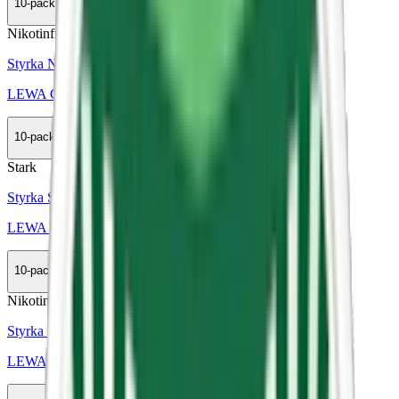
10-pack
395,50 kr
Köp
Nikotinfri
Styrka Nikotinfri · Slim
LEWA Glow Strawberry Vanilla
10-pack
419,90 kr
Köp
Stark
Styrka Stark · Large
LEWA Classic Taste of Tobacco
10-pack
335,90 kr
Köp
Nikotinfri
Styrka Nikotinfri · Slim
LEWA Power Functional Liquorice Raspberries