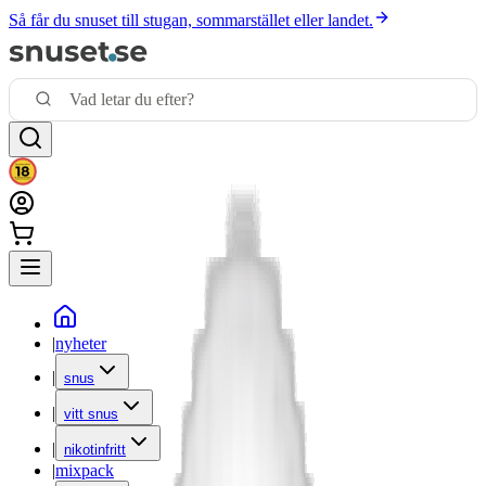
Så får du snuset till stugan, sommarstället eller landet.
|
nyheter
|
snus
|
vitt snus
|
nikotinfritt
|
mixpack