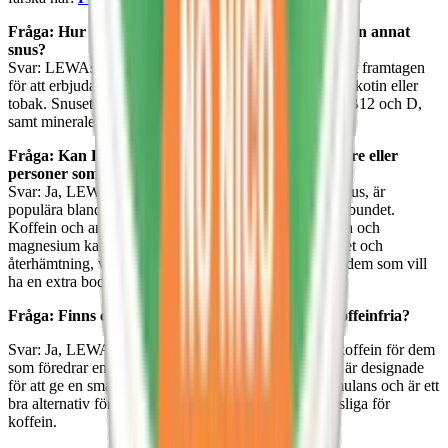
Fråga: Hur skiljer sig LEWA “Functional”-serie från annat
snus?
Svar: LEWAs “Functional NO NICO”-serie är speciellt framtagen
för att erbjuda funktionella fördelar utan att innehålla nikotin eller
tobak. Snuset är berikade med koffein, vitaminer som B12 och D,
samt mineraler som magnesium och zink.
Fråga: Kan LEWA produkter användas av idrottare eller
personer som tränar regelbundet?
Svar: Ja, LEWA produkter, särskilt LEWA funktionssnus, är
populära bland idrottare och personer som tränar regelbundet.
Koffein och andra funktionella ingredienser som taurin och
magnesium kan bidra till att förbättra energi, uthållighet och
återhämtning, vilket gör LEWA till ett utmärkt val för dem som vill
ha en extra boost under eller efter träning.
Fråga: Finns det LEWA-produkter som är helt koffeinfria?
Svar: Ja, LEWA har också snus som är helt fria från koffein för dem
som föredrar en nikotinfri och koffeinfri prilla. Dessa är designade
för att ge en smakupplevelse utan någon form av stimulans och är ett
bra alternativ för kvällsbruk eller för dem som är känsliga för
koffein.