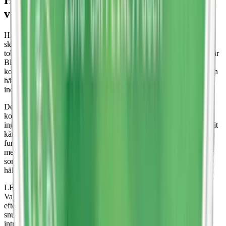
varumärket LEWA
Historien om LEWA börjar med en enkel men innovativ idé: att
skapa ett alternativ till traditionellt snus som inte bara är fritt från
tobak och nikotin, utan som också erbjuder något mer, något som är
BRA för hälsan. LEWA of Sweden föddes ur en strävan att
kombinera den svenska snustraditionen med modern vetenskap och
hälsomedvetenhet, och har sedan dess vuxit till att bli en pionjär
inom marknaden för nikotinfritt snus och funktionssnus.
Detta resulterade i utvecklingen av LEWAs unika sortiment av
koffeinsnus och vitaminsnus, där varje prilla är berikad med
ingredienser som koffein, vitaminer och mineraler. LEWA har blivit
känd för att vara en av de första på marknaden att introducera
funktionssnus, snus helt utan tobak och nikotin som har berikats
med hälsosamma aktiva ingredienser. LEWA har skapat produkter
som inte bara ersätter snus, utan som också fungerar som ett
hälsosammare alternativ till energidrycker och tuggummi.
LEWAs framgång har inte bara varit begränsad till Sverige.
Varumärket har expanderat internationellt, med en ökande
efterfrågan på tobaksfria och hälsosamma alternativ inom
snusvärlden. Detta har lett till att LEWA fortsätter att utveckla och
introducera nya produkter som möter behoven hos en global