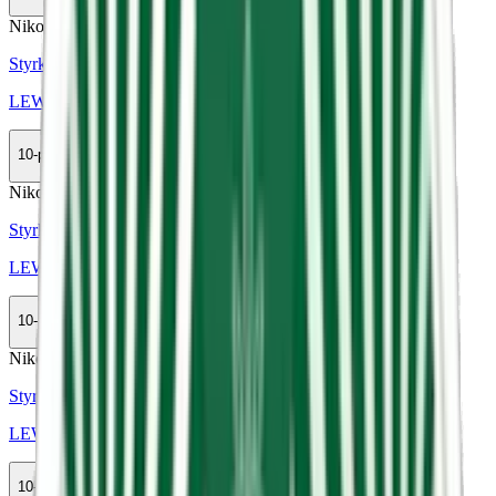
Köp
Nikotinfri
Styrka Nikotinfri · Slim
LEWA Power Functional Wintermint
10-pack
399,50 kr
Köp
Nikotinfri
Styrka Nikotinfri · Large
LEWA Cola Lime Nikotinfri
10-pack
389,90 kr
Slut
Nikotinfri
Styrka Nikotinfri · Large
LEWA Classic Nikotinfri
10-pack
399,50 kr