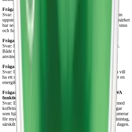
Fråga: När grundades LEWA?
Svar: LEWA grundades 2018 i Sverige, inspirerad av en idé som
uppstod under en fjälltur där grundarna glömde sitt snus. Varumärket
har sedan dess utvecklats till en ledande aktör inom nikotinfritt snus
och funktionssnus.
Fråga: Är LEWA snus miljövänliga?
Svar: LEWA strävar efter att arbeta så miljövänligt som möjligt.
Både tillverkningen och paketeringen sker i Sverige, och de
använder hållbara och återvinningsbara material i sina dosor.
Fråga: Vem använder LEWA snus?
Svar: LEWAs nikotinfria är främst designade för personer som vill
ha ett nikotinfritt alternativ till traditionellt snus, eller som söker en
energikick utan att dricka kaffe eller energidrycker.
Fråga: Finns det några biverkningar av att använda LEWA
funktionssnus?
Svar: Eftersom LEWAs produkter är nikotinfria och berikade med
koffein, kan de som är känsliga för koffein uppleva biverkningar
som hjärtklappning, sömnsvårigheter eller ångest om de konsumerar
för mycket. Det rekommenderas att följa riktlinjerna för koffeinintag,
särskilt om man är känslig eller använder produkterna sent på dagen.