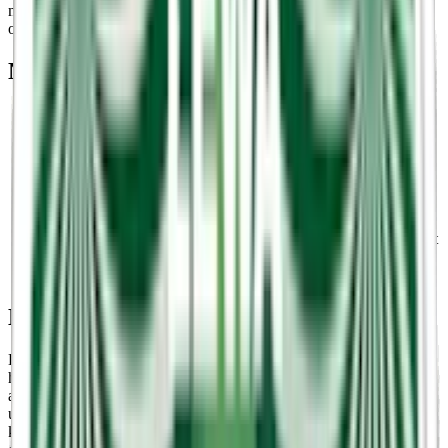
modern snuskonsumtion. LEWA utvecklas och tillverkas av LEWA
of Sweden.
Nyheter om LEWA
2018
: LEWA of Sweden grundas
2019
: LEWA lanserar sina första nikotinfria snus och
funktionssnus
2020
: Ny design på dosorna rullas ut. LEWA lanseras också
utanför Sverige.
2021
: LEWA Functional ”NO NICO” med koffein, vitaminer
och mineraler lanseras.
2023
: LEWA lanserar flera nya smaker, funktionssnus och vitt
snus i Sverige.
Hösten 2025
: Design och dosor uppdateras med en ny look.
LEWA – smaker
LEWA lever inte bara på sin unika position inom funktionssnus utan
har också tagit Sverige med storm genom sitt breda och unika utbud
av smaker. Totalt finns LEWA i nio unika smaker. En av de mest
unika smakerna i LEWAs sortiment är Apple Spruce som
kombinerar saftiga äpplen med friskheten från granbarr. Den friska