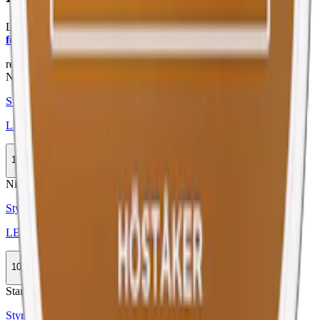
Läs mer om hur du förvarar LEWA Apple Spruce Nikotinfri:
"Så
förvarar du snuset rätt"
relaterade produkter
Nikotinfri
Styrka Nikotinfri · Slim
LEWA Power Functional Apple Spruce
10-pack
349,90 kr
Köp
Nikotinfri
Styrka Nikotinfri · Large
LEWA Classic Taste of Tobacco No Nico
10-pack
335,90 kr
Köp
Stark
Styrka Stark · Large