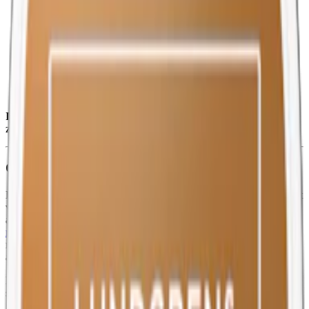
Torrhet:
normal
Styrka
:
nikotinfritt
Format/storlek:
original
Smak:
frukt/örter
Ingredienser:
växtfibrer, vatten, koffein, salt, natriumkarbonat,
zink, steviolglykosider, vitamin D3, vitamin B12 samt aromer.
Om LEWA Apple Spruce Nikotinfri
LEWAs koffeinsnus med smak av äpple och granbarr, ett sofistikerat
val för den medvetna konsumenten som söker ett nikotinfritt
alternativ till snus. Tillverkat av LEWA of Sweden, kommer detta
nikotinfria snus
i det traditionella formatet (fullstora prillor) utan
nikotin, vilket gör det till ett utmärkt alternativ för dem som vill njuta
av en snusupplevelse utan tobak och nikotin.
LEWA Apple Spruce Nikotinfri är mer än bara en njutbar
smakupplevelse, den är också fullpackad med fördelar. Varje prilla
ger en välbalanserad blandning av äpplen och granbarr, vilket ger en