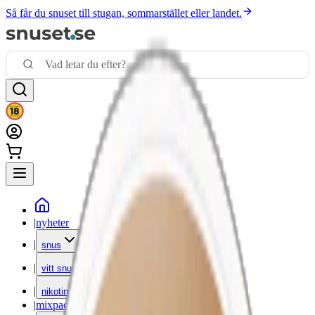
Så får du snuset till stugan, sommarstället eller landet.
|
nyheter
|
snus
|
vitt snus
|
nikotinfritt
|
mixpack