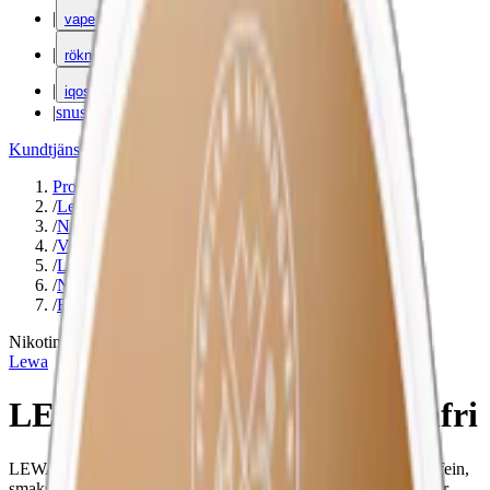
|
vape
|
rökning
|
iqos
|
snuskuriren
Kundtjänst
|
Varumärken
Produkter
/
Lewa
/
Nikotinfritt
/
Vitamin/Koffeinsnus
/
Large
/
Nikotinfri
/
Frukt
Nikotinfri
Lewa
LEWA Apple Spruce Nikotinfri
LEWA Apple Spruce Nikotinfri är ett nikotinfritt snus med koffein,
smaksatt med äpplen och granbarr. Innehåller 50 mg koffein per