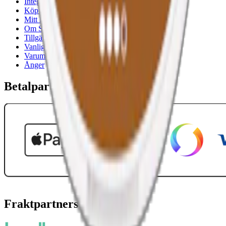
Integritetspolicy
Köpvillkor
Mitt konto
Om Snuset.se
Tillgänglighetsredogörelse
Vanliga frågor
Varumärken
Ånger
Betalpartner
Fraktpartners