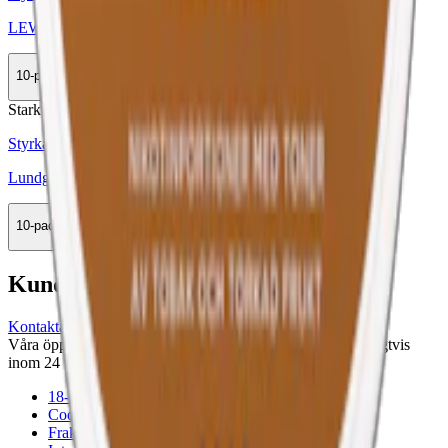
LEWA Classic Taste of Tobacco
10-pack
335,90 kr
Köp
Stark
Styrka Stark · Large
Lundgrens Höståker
10-pack
299,90 kr
Köp
Kundservice
Kontakta oss
Våra öppettider är: Alla dagar 08:00 - 18:00 Vi svarar vanligtvis
inom 24 timmar på vardagar.
18-årsgräns
Cookiepolicy
Frakt- och leveransvillkor