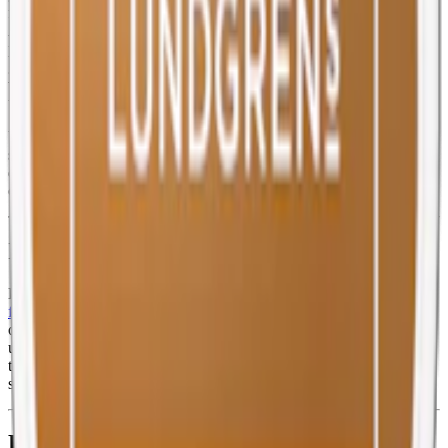
frisk och naturlig smak som både är uppfriskande och varaktig.
Ännu bättre, varje prilla levererar en koffein-kick med 50 mg per
portion, jämförbart med mer än hälften av koffeinet i en
genomsnittlig kopp kaffe. Detta, tillsammans med innehållet av
vitamin D3 och B12, gör nikotinfria LEWA Apple Spruce till ett
utmärkt val för dem som söker en naturlig energiökning.
Utöver smaksättare och koffein innehåller LEWA växtfibrer, vatten,
salt, natriumkarbonat, zink och steviolglykosider. Med 18 prillor per
dosa och en total snusvikt på 11 gram per dosa, får du ett pålitligt
och hållbart alternativ till traditionellt snus.
Information om varumärket LEWA
LEWA har omdefinierat snusmarknaden med sitt unika
funktionssnus
, som innehåller ingredienser som koffein, vitaminer
och mineraler. Oavsett om du söker en energikick eller en
uppfriskande smak, erbjuder LEWA ett innovativt alternativ till
traditionellt snus. Sedan 2023 finns LEWA också som
vitt snus
med
stora eller slimmade prillor.
Färskt snus