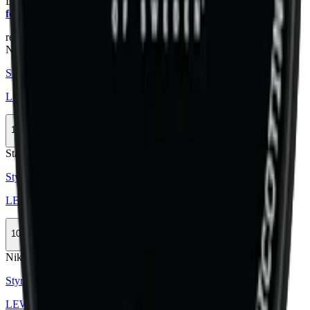
Läs mer om hur du förvarar LEWA Classic Nikotinfri:
"Så
förvarar du snuset rätt"
relaterade produkter
Nikotinfri
Styrka Nikotinfri · Large
LEWA Classic Taste of Tobacco No Nico
10-pack
335,90 kr
Köp
Stark
Styrka Stark · Large
LEWA Classic Taste of Tobacco
10-pack
335,90 kr
Köp
Nikotinfri
Styrka Nikotinfri · Large
LEWA Classic Liquorice No Nico