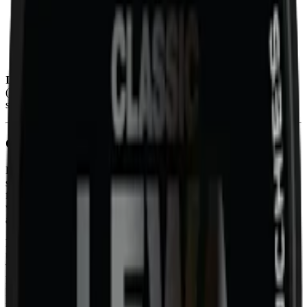
Torrhet:
normal
Format/storlek:
original
Smak:
citrus/örter
Ingredienser:
växtfibrer, vatten, fuktighetsbevarande medel
(E1520, propan-1,2-diol), salt, salmiak (E510), natriumkarbonat,
steviolglykosider samt aromer.
Om LEWA Classic Nikotinfri
LEWA Classic, ett innovativt
nikotinfritt snus
med koffein från den
svenska snustillverkaren LEWA of Sweden. LEWA Classic är
framställt med en distinkt blandning av citrusfrukten bergamott, en
vanlig ingrediens i traditionellt snus, och den unika rostade smaken
av sydamerikansk yerba mate.
Med sin rena och naturliga smakprofil tilltalar LEWA Classic både
traditionella snusare och de som söker ett friskt nikotinfritt alternativ.
Trots att det saknar nikotin, innhåller detta snus en uppfriskande
koffeinboost som motsvarar en fjärdedel av en genomsnittlig kopp
kaffe. Varje prilla innehåller 20 mg koffein och är även berikad med
vitamin D3 och B12, vilket ger en extra hälsofördel.