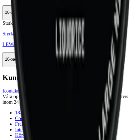
10-pack
395,50 kr
Köp
Stark
Styrka Stark · Large
LEWA Classic Liquorice
10-pack
335,90 kr
Köp
Kundservice
Kontakta oss
Våra öppettider är: Alla dagar 08:00 - 18:00 Vi svarar vanligtvis
inom 24 timmar på vardagar.
18-årsgräns
Cookiepolicy
Frakt- och leveransvillkor
Integritetspolicy
Köpvillkor