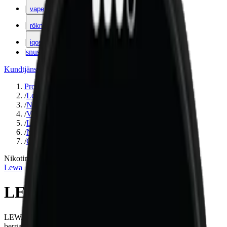
|
vape
|
rökning
|
iqos
|
snuskuriren
Kundtjänst
|
Varumärken
Produkter
/
Lewa
/
Nikotinfritt
/
Vitamin/Koffeinsnus
/
Large
/
Nikotinfri
/
Citrus
Nikotinfri
Lewa
LEWA Classic Nikotinfri
LEWA Classic är ett nikotinfri snus med koffein och smak av
bergamott och yerba mate. Innehåller 20 mg koffein per prilla.