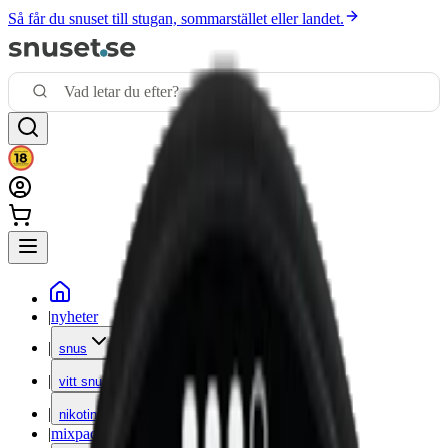
Så får du snuset till stugan, sommarstället eller landet.
|
nyheter
|
snus
|
vitt snus
|
nikotinfritt
|
mixpack