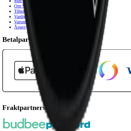
Mitt konto
Om Snuset.se
Tillgänglighetsredogörelse
Vanliga frågor
Varumärken
Ånger
Betalpartner
Fraktpartners