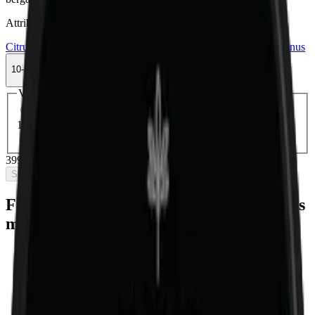
Attribut
Citrus
Delisted
Large
Lewa
Nikotinfri
Nikotinfritt
Vitamin/Koffeinsnus
10-pack
399,50 kr
Slut i lager
Välj antal dosor
1-pack
44,90 kr
44,90 kr
/st
5-pack
199,50 kr
39,90 kr
/st
10-pack
399,50 kr
39,95 kr
/st
30-pack
1 180,80 kr
39,36 kr
/st
50-pack
1 924 kr
38,48 kr
/st
399,50 kr
/
10-pack
Slut i lager
Fakta om LEWA Classic Nikotinfritt snus
med koffein
Varumärke:
LEWA
Tillverkare:
LEWA of Sweden
Snustyp:
nikotinfritt snus
med koffein