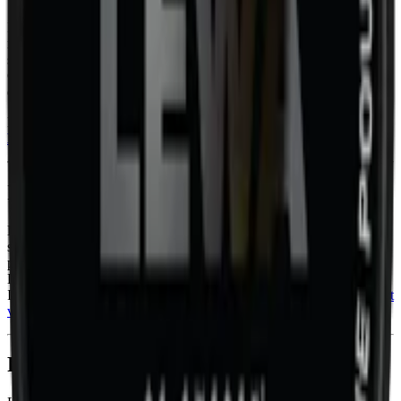
Ingredienserna sträcker sig bortom de typiska komponenterna i
nikotinfritt snus och inkluderar växtfibrer, vatten, salt och
steviolglykosider. Med 18 prillor i varje 14-grams dosa, är LEWA
Classic det perfekta valet för den medvetna konsumenten som söker
en balanserad, hälsosam och ändå njutbar snusupplevelse.
LEWA Classic finns också som tobaksfritt vitt snus med nikotin:
LEWA Classic Taste of Tobacco
och
LEWA Classic Liquorice
.
Information om varumärket LEWA
LEWA kombinerar traditionell snussmak med moderna innovationer
som koffeinberikning i sitt unika och innovativa
funktionssnus
. Med
produkter som
Classic Liquorice
och
Apple Spruce
, erbjuder
LEWA en smakrik och uppfriskande upplevelse helt utan tobak.
Inom vitt snus har LEWA fem varianter i styrkorna normal och
starkt
vitt snus
.
Färskt snus