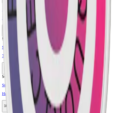
Köp
Styrka Normal · Slim
Nued Strawberry 2
10-pack
289,90 kr
Köp
Stark
Styrka Stark · Slim
77 Raspberry Vanilla
10-pack
329,90 kr
Köp
Mild
Styrka Mild · Slim
Helwit Raspberry Liquorice 2
10-pack
299,90 kr
Köp