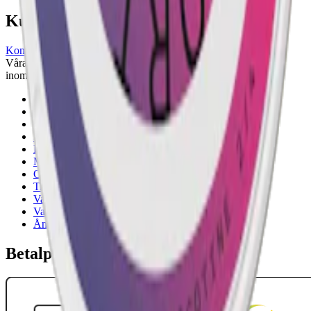
Kundservice
Kontakta oss
Våra öppettider är: Alla dagar 08:00 - 18:00 Vi svarar vanligtvis
inom 24 timmar på vardagar.
18-årsgräns
Cookiepolicy
Frakt- och leveransvillkor
Integritetspolicy
Köpvillkor
Mitt konto
Om Snuset.se
Tillgänglighetsredogörelse
Vanliga frågor
Varumärken
Ånger
Betalpartner