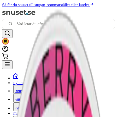
Så får du snuset till stugan, sommarstället eller landet.
|
nyheter
|
snus
|
vitt snus
|
nikotinfritt
|
mixpack