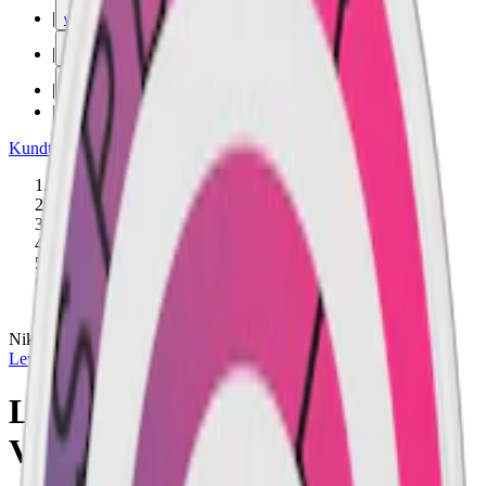
|
vape
|
rökning
|
iqos
|
snuskuriren
Kundtjänst
|
Varumärken
Produkter
/
Lewa
/
Nikotinfritt
/
Vitamin/Koffeinsnus
/
Slim
/
Nikotinfri
/
Bär
Nikotinfri
Lewa
LEWA Glow Strawberry
Vanilla