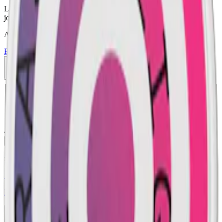
Lewa funktionssnus med magnesium, zink och koffein. Smak av
jordgubbar och vanilj.
Attribut
Bär
Lewa
Nikotinfri
Nikotinfritt
Slim
Vitamin/Koffeinsnus
10-pack
419,90 kr
Köp
Välj antal dosor
1-pack
46,90 kr
46,90 kr
/st
5-pack
209,90 kr
41,98 kr
/st
10-pack
419,90 kr
41,99 kr
/st
30-pack
1 253,40 kr
41,78 kr
/st
50-pack
2 074,50 kr
41,49 kr
/st
419,90 kr
/
10-pack
Köp
relaterade produkter
Styrka Normal · Slim
Helwit Cherry 3
10-pack
299,90 kr