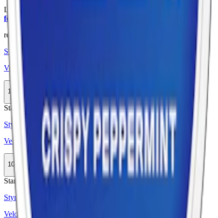
Läs mer om hur du förvarar Velo Bright Peppermint Zero:
"Så
förvarar du snuset rätt"
relaterade produkter
Styrka Normal · Slim
Velo Bright Peppermint 3
10-pack
364,90 kr
Köp
Stark
Styrka Stark · Slim
Velo Bright Spearmint 14
10-pack
364,90 kr
Köp
Stark
Styrka Stark · Slim
Velo Freezing Peppermint 14