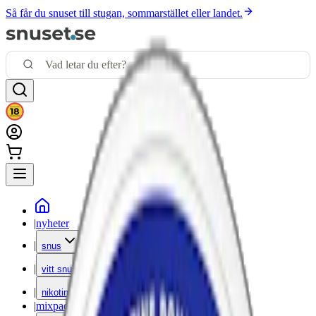
Så får du snuset till stugan, sommarstället eller landet.
|
nyheter
|
snus
|
vitt snus
|
nikotinfritt
|
mixpack