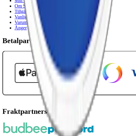
Mitt konto
Om Snuset.se
Tillgänglighetsredogörelse
Vanliga frågor
Varumärken
Ånger
Betalpartner
Fraktpartners