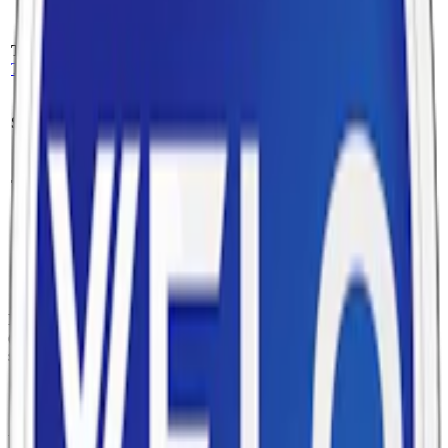
Tillverkare:
BAT (British American
Format/storlek:
Tobacco)
slim
Styrka:
nikotinfritt vitt snus
Antal prillor:
20 st
Nikotin per prilla:
Torrhet:
normal
0 mg
Nettovikt per dosa:
Snustyp:
nikotinfritt snus
/
vitt snus
14 g
Ingredienser:
Fyllnadsmedel (E460), vatten, smakförstärkare
(koksalt), xylitol (E967), aromer, sötningsmedel (E955),
surhetsreglerande medel (E500).
Om Velo Bright Peppermint Zero
Velo Bright Peppermint Zero är ett
nikotinfritt vitt snus
som erbjuder