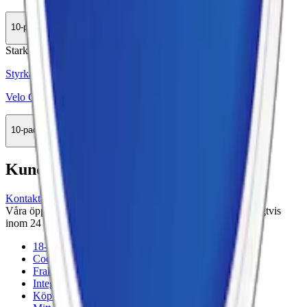
10-pack
364,90 kr
Köp
Stark
Styrka Stark · Slim
Velo Crispy Peppermint 3
10-pack
349,90 kr
Köp
Kundservice
Kontakta oss
Våra öppettider är: Alla dagar 08:00 - 18:00 Vi svarar vanligtvis
inom 24 timmar på vardagar.
18-årsgräns
Cookiepolicy
Frakt- och leveransvillkor
Integritetspolicy
Köpvillkor