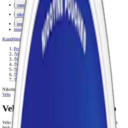
|
vape
|
rökning
|
iqos
|
snuskuriren
Kundtjänst
|
Varumärken
Produkter
/
Velo
/
Nikotinfritt
/
Nikotinfritt Snus
/
Slim
/
Nikotinfri
/
Mint
Nikotinfri
Velo
Velo Bright Peppermint Zero
Velo Bright Peppermint Zero är ett vitt snus utan nikotin med en
frisk smak av mint.