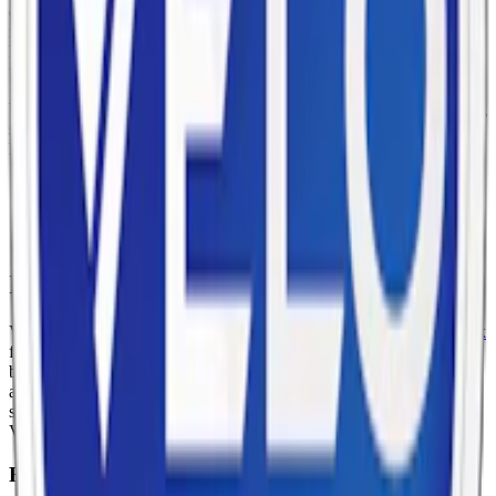
en fräsch och sval smakupplevelse av pepparmynta, mentol och
mint. Prillorna har ett
slimmat
format som sitter bekvämt under
läppen och en normal torrhet som ger en jämn och långvarig smak
utan att rinna.
Velo Bright Peppermint Zero är helt fritt från nikotin anpassat för dig
som vill njuta av känslan av snus utan nikotineffekt. Varje dosa
kommer med 20 stycken prillor på 700 mg styck.
Information om varumärket Velo
Velo, tidigare känd under namnet Lyft, är ett
vitt snus helt utan tobak
från British American Tobacco. Efter att Epok förvärvades 2017,
blev Lyft omvandlat till
Velo
2022. Velo erbjuder ett brett sortiment
av smaker och innovativa produkter, med målet att förnya
snusmarknaden och ge en global publik en unik nikotinupplevelse.
Velo tillverkar också
snus utan nikotin
.
Färskt vitt snus