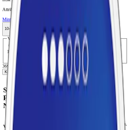
Attribut
Mint
Nikotinfri
Nikotinfritt
Nikotinfritt Snus
Slim
Velo
10-pack
369,50 kr
Köp
Välj antal dosor
1-pack
41,90 kr
41,90 kr
/st
5-pack
184,50 kr
36,90 kr
/st
10-pack
369,50 kr
36,95 kr
/st
30-pack
1 102,50 kr
36,75 kr
/st
50-pack
1 822,50 kr
36,45 kr
/st
369,50 kr
/
10-pack
Köp
Snabb fakta om Velo Bright
Peppermint Zero
Nikotinfritt Vitt Snus
Smak:
pepparmynta,
Varumärke:
Velo
mentol och
mint