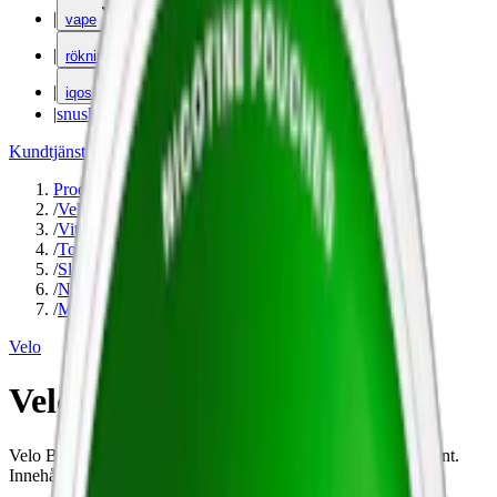
|
vape
|
rökning
|
iqos
|
snuskuriren
Kundtjänst
|
Varumärken
Produkter
/
Velo
/
Vitt snus
/
Torr Portion
/
Slim
/
Normal
/
Mint
Velo
Velo Bright Peppermint 3
Velo Bright Peppermint är ett vitt snus med smak av pepparmint.
Innehåller 8 mg nikotin per prilla och kommer i formatet slim.