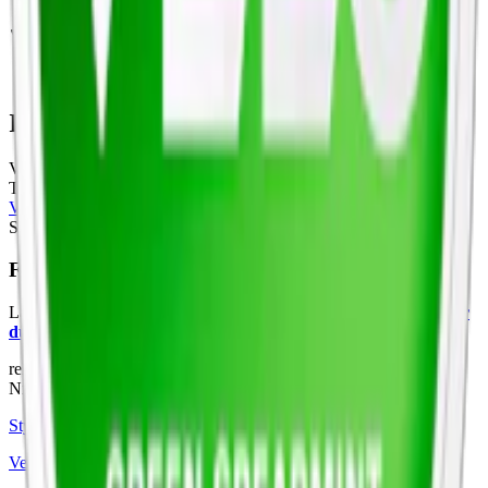
Information om varumärket Velo
Velo är ett varumärke av
tobaksfritt vitt
snus från British American
Tobacco. Ursprungligen
lanserat som Lyft 2017
och omdöpt till
Velo snus
2022, erbjuder märket innovativa smaker som Caribbean
Spirit och Mighty Peppermint, vilket tilltalar en global publik.
Färskt vitt snus
Läs mer om hur du förvarar Velo Bright Peppermint:
"Så förvarar
du snuset rätt"
relaterade produkter
Nikotinfri
Styrka Nikotinfri · Slim
Velo Bright Peppermint Zero