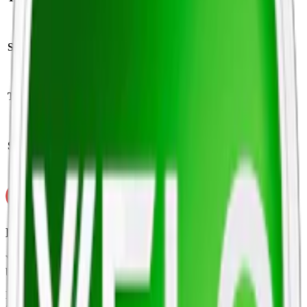
slim
Antal prillor:
Styrka:
normal
20 st
Nikotin per
Torrhet:
normal
prilla:
8 mg
Nettovikt per
Snustyp:
vitt snus
dosa:
14 g
Ej för personer under 18 år.
Velo Bright Peppermint innehåller nikotin som är ett mycket
beroendeframkallande ämne.
Ingredienser:
Fyllnadsmedel (E460), Vatten, Smakförstärkare