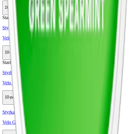
10-pack
369,90 kr
Köp
Stark
Styrka Stark · Slim
Velo Crispy Peppermint 3
10-pack
349,90 kr
Köp
Stark
Styrka Stark · Slim
Velo Bright Spearmint 14
10-pack
359,90 kr
Köp
Styrka Normal · Slim
Velo Green Spearmint