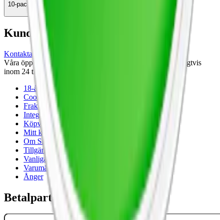
10-pack
359,90 kr
Köp
Kundservice
Kontakta oss
Våra öppettider är: Alla dagar 08:00 - 18:00 Vi svarar vanligtvis
inom 24 timmar på vardagar.
18-årsgräns
Cookiepolicy
Frakt- och leveransvillkor
Integritetspolicy
Köpvillkor
Mitt konto
Om Snuset.se
Tillgänglighetsredogörelse
Vanliga frågor
Varumärken
Ånger
Betalpartner