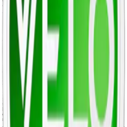
(koksalt), Xylitol (E967), Nikotin, Aromer, Förtjockningsmedel
(E401), Sötningsmedel (E955), Surhetsreglerande medel (E500)
Om Velo Bright Peppermint
Velo Bright Peppermint är ett
vitt snus
med en sval och frisk smak
av pepparmint.
Hur många mg är Velo Crispy Pepparmint?
Prillorna har
slimformat
och en normal torrhet som gör dem
bekväma och diskreta under läppen. Varje dosa innehåller 14 gram
och 20 prillor, där varje prilla väger 0,7 gram.
Hur mycket nikotin är det i velo crispy peppermint?
Förutom nikotin, innehåller detta vita snus ingredienser som
fyllnadsmedel och xylitol. En fullständig innehållsförteckning är
tillgänglig ovan. Velo Bright Peppermint är ett tobaksfritt snus och
har helvita prillor som innehåller 8 mg nikotin per prilla. Velo
erbjuder en mängd andra smakvarianter och nikotinstyrkor, från 6
mg upp till över 15 mg nikotin per prilla.