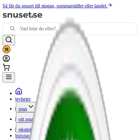
Så får du snuset till stugan, sommarstället eller landet.
|
nyheter
|
snus
|
vitt snus
|
nikotinfritt
|
mixpack