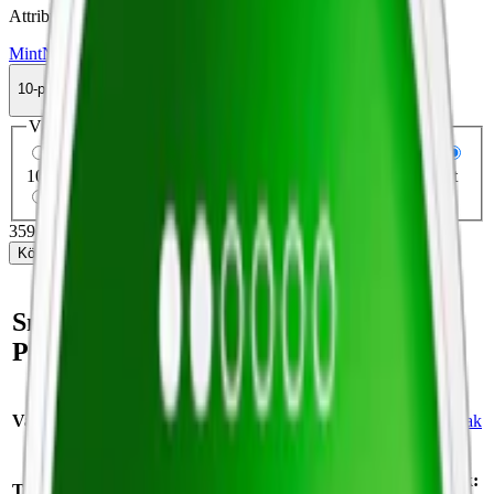
Attribut
Mint
Normal
Slim
Torr Portion
Velo
Vitt snus
10-pack
359,90 kr
Köp
Välj antal dosor
1-pack
40,90 kr
40,90 kr
/st
5-pack
169,90 kr
33,98 kr
/st
10-pack
359,90 kr
35,99 kr
/st
30-pack
1 073,70 kr
35,79 kr
/st
50-pack
1 774,50 kr
35,49 kr
/st
359,90 kr
/
10-pack
Köp
Snabb fakta om Velo Bright
Peppermint Slim Vitt Snus
Varumärke:
Velo
Smak:
mintsmak
Format/storlek:
Tillverkare:
BAT (British American Tobacco)