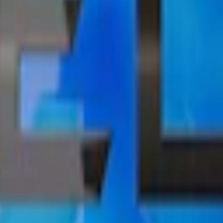
er prilla, vilket är en aning högre än genomsnittet för
Velo snus
.
a Ice Cool Mint
int, en av Sveriges mest populära vita snus, bytte namn i december 20
t. Nytt namn, samma iskalla smak. Läs mer om
Velos nya namn här
.
 och dosa
sa.
obacco. Ursprungligen lanserades Velo som
Lyft snus 2017
. Det vita sn
mint
och
Velo Shift
. Velo finns från nikotinfritt till extra starkt vitt snus.