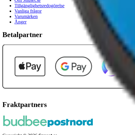
Om Snuset.se
Tillgänglighetsredogörelse
Vanliga frågor
Varumärken
Ånger
Betalpartner
Fraktpartners