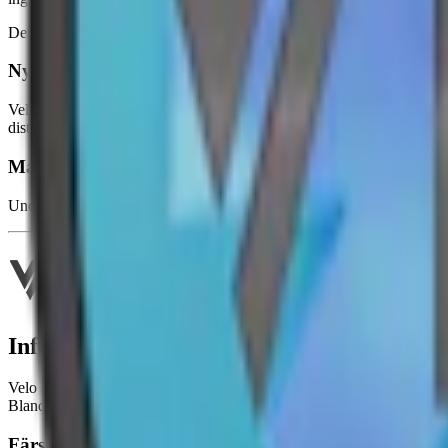
Detta
tobaksfria snus
har helvita prillor som innehåller 10 mg nikotin p
Nytt namn, ny design – Velo Crispy Peppermint är ny
Velo Crispy Peppermint hette tidigare Ice Cool Mint. Velo Ice Cool M
distinkta mintsmak behåller sin karaktär trots design- och namnbyte
Maj 2024: Velo Crispy Peppermint får sin nya design
Under maj 2024 fick
Velo Crispy Peppermint
sin nya design och do
Information om varumärket Velo
Velo är ett varumärke av
tobaksfritt vitt
snus från British American T
Bland dessa finns
Velo Bright Spearmint Mini,
Velo Freezing Pepper
Färskt vitt snus från Velo