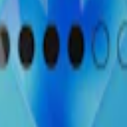
pack
349,90 kr
34,99 kr
/st
30-pack
1 073,70 kr
35,79 kr
/st
50-pack
1
arkt Vitt Snus
Smak:
mintsmak
Format/storlek:
slim
Antal prillor
:
20 st