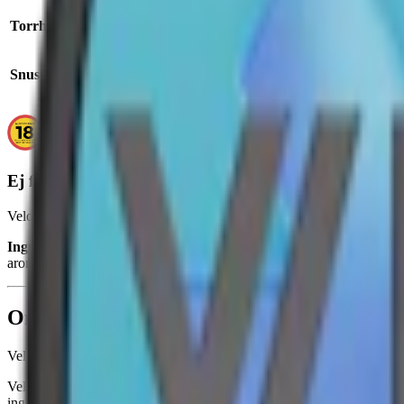
Torrhet:
normal
Snustyp:
vitt snus
Ej för personer under 18 år.
Velo Crispy Peppermint innehåller nikotin som är ett mycket beroen
Ingredienser:
fyllnadsmedel (E460, cellulosa), smakförstärkare (salt
aromer, nikotin och vatten.
Om Velo Crispy Peppermint
Velo Crispy Peppermint har en tydlig smak av pepparmynta med underto
Velo Crispy Peppermint prillor är designade för att vara diskreta och 
ingredienser som salmiak och xylitol. En fullständig innehållsförteckni