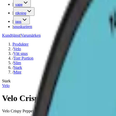
|
vape
|
rökning
|
iqos
|
snuskuriren
Kundtjänst
|
Varumärken
Produkter
/
Velo
/
Vitt snus
/
Torr Portion
/
Slim
/
Stark
/
Mint
Stark
Velo
Velo Crispy Peppermint 3
Velo Crispy Peppermint med smak av pepparmynta och 10 mg nikotin 