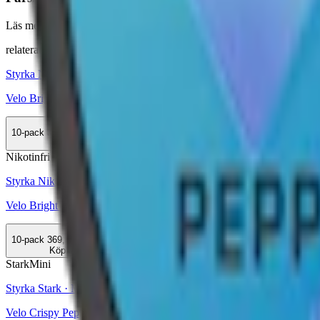
Läs mer om hur du förvarar Velo Crispy Peppermint:
"Så förvarar d
relaterade produkter
Styrka Normal · Slim
Velo Bright Peppermint 3
10-pack
359,90 kr
Köp
Nikotinfri
Styrka Nikotinfri · Slim
Velo Bright Peppermint Zero
10-pack
369,90 kr
Köp
Stark
Mini
Styrka Stark · Mini
Velo Crispy Peppermint Mini 3