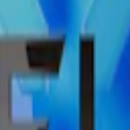
Nikotin per prilla:
10 mg
Nettovikt per dosa:
14 g
deframkallande ämne.
), xylitol, förtjockningsmedel (E401, natriumalginat), salmiak, surhets
ner av mynta, avrundat med söta övertoner. Varje dosa innehåller 14 gra
20-30% mindre än traditionella original-portionssnus, vilket ger en opti
ng är tillgänglig ovan.