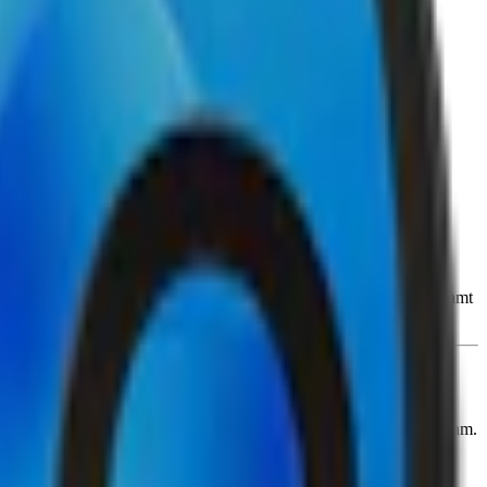
reglerande medel (E500, soda), sötningsmedel (E950, acesulfam k) samt
m vitt snus och 20 prillor i slim-format, där prillan väger 0,7 gram.
merad passform. Förutom nikotin, innehåller detta vita snus