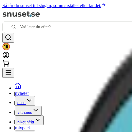
Så får du snuset till stugan, sommarstället eller landet.
|
nyheter
|
snus
|
vitt snus
|
nikotinfritt
|
mixpack