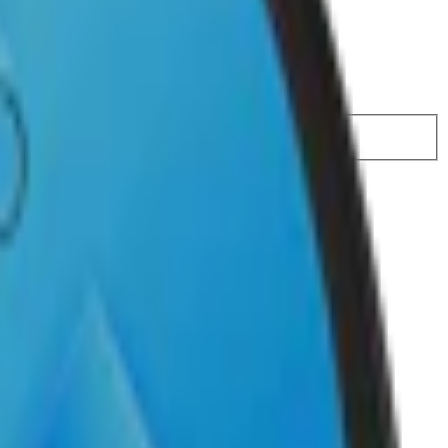
 774,50 kr
35,49 kr
/st