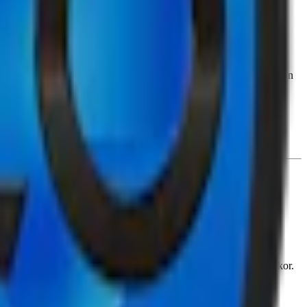
23 och heter nu "Crispy Peppermint". Denna starka vita snus med sin
uset blev
Velo snus
2022 och finns idag i över 35 smaker och styrkor.
 Alltid utan tobak.