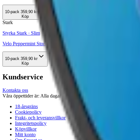
10-pack
359,90 kr
Köp
Stark
Styrka Stark · Slim
Velo Peppermint Storm
10-pack
359,90 kr
Köp
Kundservice
Kontakta oss
Våra öppettider är: Alla dagar 08:00 - 18:00 Vi svarar vanligtvis ino
18-årsgräns
Cookiepolicy
Frakt- och leveransvillkor
Integritetspolicy
Köpvillkor
Mitt konto