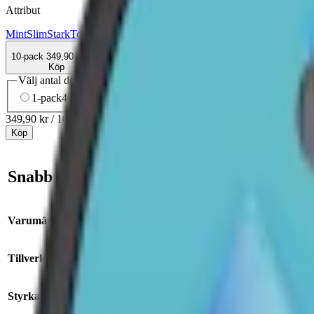
Attribut
Mint
Slim
Stark
Torr Portion
Velo
Vitt snus
10-pack
349,90 kr
Köp
Välj antal dosor
1-pack
40,90 kr
40,90 kr
/st
5-pack
179,90 kr
35,98 kr
/st
10-
349,90 kr
/
10-pack
Köp
Snabb fakta om Velo Crispy Peppermint St
Varumärke:
Velo
Tillverkare:
BAT (British American Tobacco)
Styrka:
starkt vitt snus