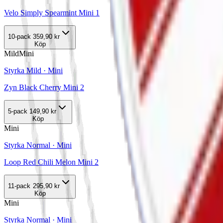
Velo Simply Spearmint Mini 1
10-pack
359,90 kr
Köp
Mild
Mini
Styrka Mild · Mini
Zyn Black Cherry Mini 2
5-pack
149,90 kr
Köp
Mini
Styrka Normal · Mini
Loop Red Chili Melon Mini 2
11-pack
295,90 kr
Köp
Mini
Styrka Normal · Mini