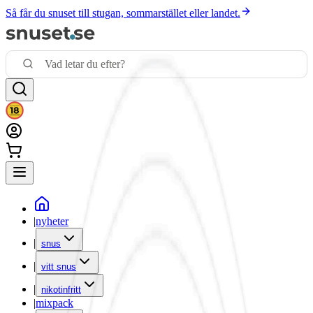
Så får du snuset till stugan, sommarstället eller landet.
|
nyheter
|
snus
|
vitt snus
|
nikotinfritt
|
mixpack