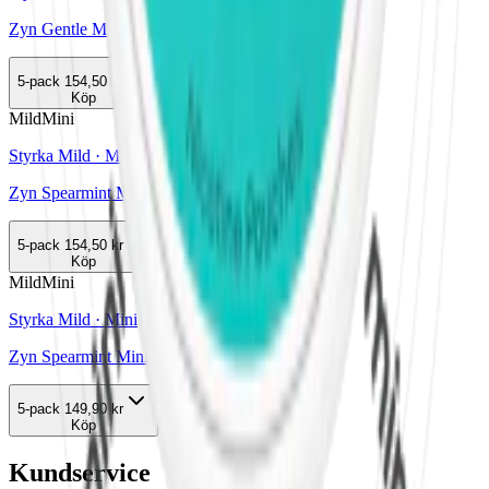
Zyn Gentle Mint Mini 1
5-pack
154,50 kr
Köp
Mild
Mini
Styrka Mild · Mini
Zyn Spearmint Mini 2
5-pack
154,50 kr
Köp
Mild
Mini
Styrka Mild · Mini
Zyn Spearmint Mini 1
5-pack
149,90 kr
Köp
Kundservice