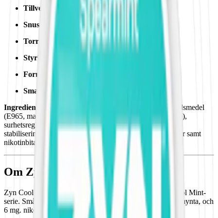
Tillverkare:
Swedish Match
Snustyp:
vitt snus
Torrhet:
normal
Styrka
:
normalstarkt vitt snus
Format/storlek:
vitt minisnus
Smak:
mint/mentol
Ingredienser:
sötningsmedel (E950, acesulfam k), fyllnadsmedel
(E965, maltitoler; E460, cellulosa; E414, gummi arabicum),
surhetsreglerande medel (E500, natriumkarbonater),
stabiliseringsmedel (E463, hydroxipropylcellulosa), aromer samt
nikotinbitartrat.
Om Zyn Cool Mint Mini 4
Zyn Cool Mint är den mellanstarka miniprillan i Zyn:s Cool Mint-
serie. Små helvita prillor med smak av mentol och pepparmynta, och
6 mg. nikotin per prilla.