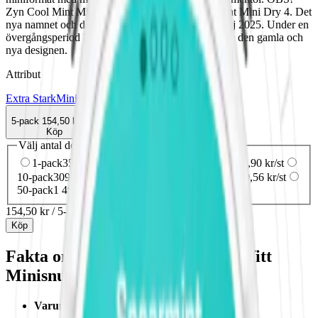
Zyn Cool Mint Mini 4 hette tidigare Zyn Cool Mint Mini Dry 4. Det
nya namnet och designen på dosan lanserades i maj 2025. Under en
övergångsperiod kan din beställning innehålla både den gamla och
nya designen.
Attribut
Extra Stark
Mini
Mint
Torr Portion
Vitt snus
Zyn
5-pack
154,50 kr
Köp
Välj antal dosor
1-pack
35,90 kr
35,90 kr
/st
5-pack
154,50 kr
30,90 kr
/st
10-pack
309,50 kr
30,95 kr
/st
30-pack
916,80 kr
30,56 kr
/st
50-pack
1 499 kr
29,98 kr
/st
154,50 kr
/
5-pack
Köp
Fakta om Zyn Cool Mint Mini 4 Vitt
Minisnus
Varumärke:
Zyn