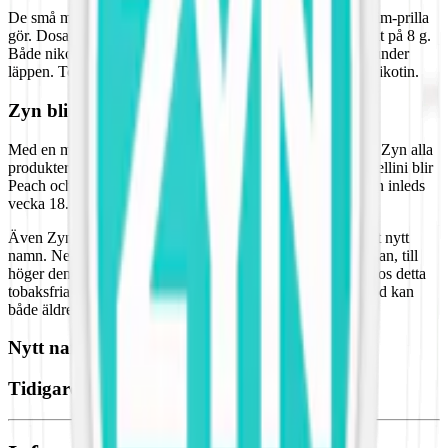
De små mini-prillorna väger cirka hälften av vad en Zyn slim-prilla
gör. Dosan innehåller 20 prillor som tillsammans har en vikt på 8 g.
Både nikotin och smak frigörs i takt med att prillan fuktas under
läppen. Totalt innehåller en dosa Zyn Cool Mint 120 mg. nikotin.
Zyn blir tydligare och mer stilren 2025
Med en mer samtida design och tydligare namn uppdaterar Zyn alla
produkter under maj 2025. Klassiska Zyn snus som Zyn Bellini blir
Peach och miniprillan Mini Dry byter till Mini. Lanseringen inleds
vecka 18.
Även Zyn Cool Mint Mini 4 får en uppdaterad dosa och ett nytt
namn. Nedan till vänster ser du den äldre designen och dosan, till
höger den nya. Det nya namnet ska bättre spegla smaken hos detta
tobaksfria mintsnus i miniformat. Under en övergångsperiod kan
både äldre och ny dosa förekomma.
Nytt namn:
Zyn Cool Mint Mini 4
Tidigare namn:
Zyn Cool Mint Mini Dry 4