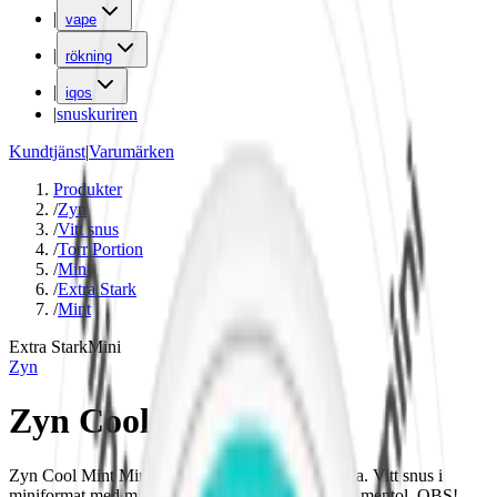
|
vape
|
rökning
|
iqos
|
snuskuriren
Kundtjänst
|
Varumärken
Produkter
/
Zyn
/
Vitt snus
/
Torr Portion
/
Mini
/
Extra Stark
/
Mint
Extra Stark
Mini
Zyn
Zyn Cool Mint Mini 4
Zyn Cool Mint Mini 4 med 6 mg. nikotin per prilla. Vitt snus i
miniformat med mintig smak av pepparmynta och mentol. OBS!