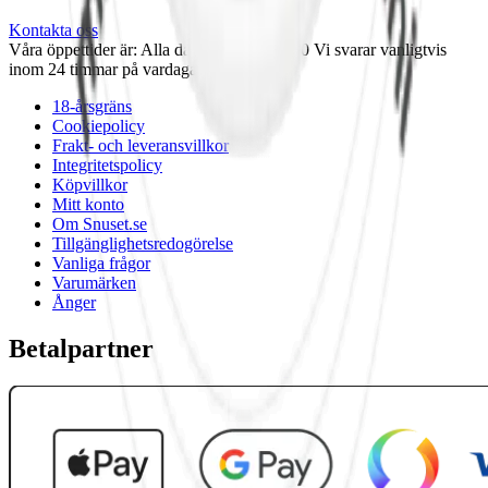
Kontakta oss
Våra öppettider är: Alla dagar 08:00 - 18:00 Vi svarar vanligtvis
inom 24 timmar på vardagar.
18-årsgräns
Cookiepolicy
Frakt- och leveransvillkor
Integritetspolicy
Köpvillkor
Mitt konto
Om Snuset.se
Tillgänglighetsredogörelse
Vanliga frågor
Varumärken
Ånger
Betalpartner