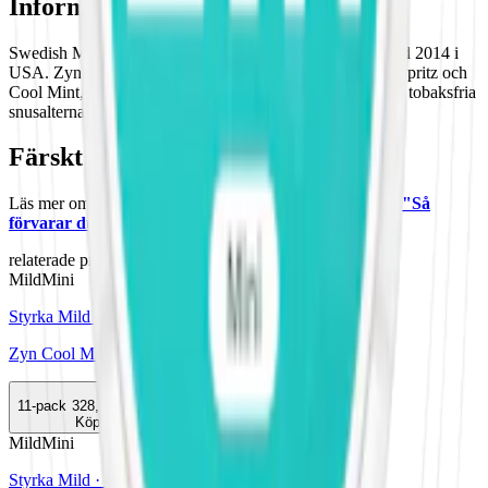
Information om varumärket Zyn
Swedish Matchs
Zyn
är en pionjär inom
vitt snus
, lanserad 2014 i
USA. Zyn erbjuder smaker som Violet Licorice, Lemon Spritz och
Cool Mint, med nikotinstyrkor från milda till starka. Detta tobaksfria
snusalternativ finns nu i både mini- och slimformat.
Färskt vitt snus
Läs mer om hur du förvarar Zyn Cool Mint Mini Strong:
"Så
förvarar du snuset rätt"
relaterade produkter
Mild
Mini
Styrka Mild · Mini
Zyn Cool Mint Mini 2
11-pack
328,90 kr
Köp
Mild
Mini
Styrka Mild · Mini