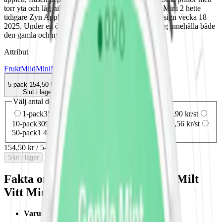
torr yta och låg nikotinhalt. OBS! Zyn Apple Mint Mini 2 hette
tidigare Zyn Apple Mint Mini Dry 2 och fick ny design vecka 18
2025. Under en övergångsperiod kan din beställning innehålla både
den gamla och nya designen.
Attribut
Frukt
Mild
Mini
Mint
Torr Portion
Vitt snus
Zyn
5-pack
154,50 kr
Slut i lager
Välj antal dosor
1-pack
35,90 kr
35,90 kr
/st
5-pack
154,50 kr
30,90 kr
/st
10-pack
309,50 kr
30,95 kr
/st
30-pack
916,80 kr
30,56 kr
/st
50-pack
1 499 kr
29,98 kr
/st
154,50 kr
/
5-pack
Slut i lager
Fakta om Zyn Apple Mint Mini 2 Milt
Vitt Minisnus
Varumärke:
Zyn