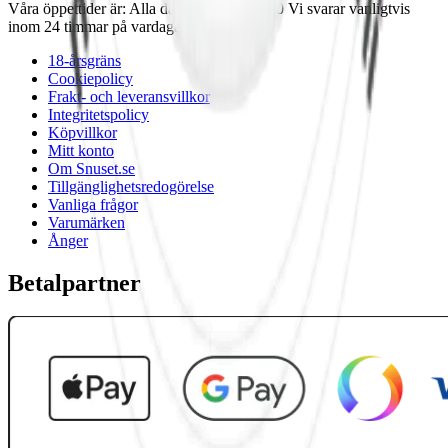
Våra öppettider är: Alla dagar 08:00 - 18:00 Vi svarar vanligtvis
inom 24 timmar på vardagar.
18-årsgräns
Cookiepolicy
Frakt- och leveransvillkor
Integritetspolicy
Köpvillkor
Mitt konto
Om Snuset.se
Tillgänglighetsredogörelse
Vanliga frågor
Varumärken
Ånger
Betalpartner