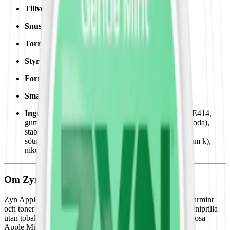
Tillverkare:
Swedish Match
Snustyp:
vitt snus
Torrhet:
normal
Styrka
:
milt vitt snus
Format/storlek:
vitt minisnus
Smak:
äpple
/
mint
Ingredienser:
fyllnadsmedel (E460, cellulosa samt E414,
gummi arabicum), surhetsreglerande medel (E500, soda),
stabiliseringsmedel (E463, hydroxipropylcellulosa),
sötningsmedel (E965, maltitoler samt E950, acesulfam k),
nikotin och aromer.
Om Zyn Apple Mint Mini 2
Zyn Apple Mint har en smak av gröna äpplen, fräsch pepparmint
och toner av spearmint. Små prillor med låg nikotinhalt. Miniprilla
utan tobak som varken rinner eller syns under läppen. En dosa
Apple Mint Mini innehåller 20 prillor à 0,4 g. Den låga