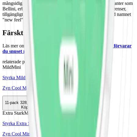
mångsidiga smaker och styrkor. Från mint till fruktiga varianter som
Bellini, erbjuder Zyn ett tobaksfritt alternativ för alla preferenser,
tillgängligt i olika format. 2024 lanserades en ny prilla med namnet
"new feel".
Färskt vitt snus
Läs mer om hur du förvarar Zyn Apple Mint Mini 2:
"Så förvarar
du snuset rätt"
relaterade produkter
Mild
Mini
Styrka Mild · Mini
Zyn Cool Mint Mini 2
11-pack
328,90 kr
Köp
Extra Stark
Mini
Styrka Extra Stark · Mini
Zyn Cool Mint Mini 4