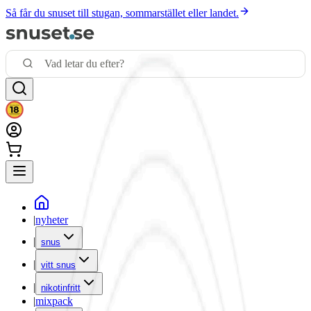
Så får du snuset till stugan, sommarstället eller landet.
|
nyheter
|
snus
|
vitt snus
|
nikotinfritt
|
mixpack