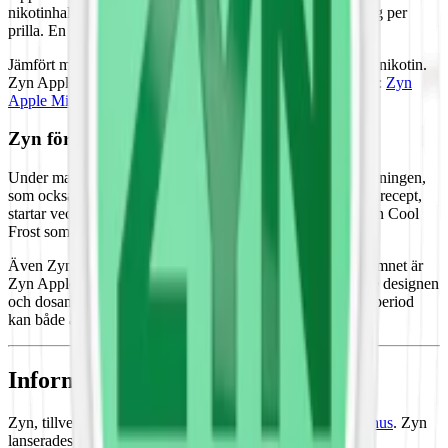
nikotinhalten, 0,75%, ger ett nikotininnehåll på endast 3 mg per
prilla. En dosa innehåller totalt 60 mg nikotin.
Jämfört med andra tobaksfria snus är denna mild avseende nikotin.
Zyn Apple Mint finns också i en större och starkare variant:
Zyn
Apple Mint Stark
Zyn förnyar hela sortimentet våren 2025
Under maj 2025 får alla Zyn-dosor ett nytt utseende. Utrullningen,
som också omfattar nya namn samt på vissa produkter nytt recept,
startar vecka 18. Exempel på Zyn som får nytt namn är Zyn Cool
Frost som byter namn till Zyn Cool Mint.
Även Zyn Apple Mint Mini Dry 2 byter namn. Det nya namnet är
Zyn Apple Mint Mini 2. Nedan till vänster ser du den äldre designen
och dosan, till höger den nya. Under en kortare övergångsperiod
kan både äldre och ny design förekomma hos Snuset.se.
Information om varumärket Zyn
Zyn, tillverkat av Swedish Match, är pionjären inom
vitt snus
. Zyn
lanserades i USA 2014.
Zyn snus
blivit populärt med sina