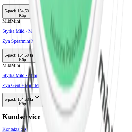
5-pack
154,50 kr
Köp
Mild
Mini
Styrka Mild · Mini
Zyn Spearmint Mini 2
5-pack
154,50 kr
Köp
Mild
Mini
Styrka Mild · Mini
Zyn Gentle Mint Mini 1
5-pack
154,50 kr
Köp
Kundservice
Kontakta oss