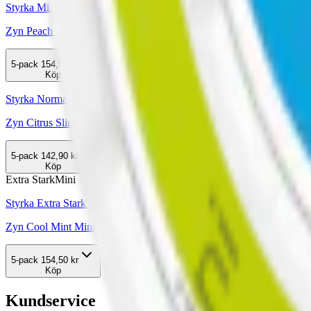
Styrka Mild · Mini
Zyn Peach Mini 2
5-pack
154,50 kr
Köp
Styrka Normal · Slim
Zyn Citrus Slim 3
5-pack
142,90 kr
Köp
Extra Stark
Mini
Styrka Extra Stark · Mini
Zyn Cool Mint Mini 4
5-pack
154,50 kr
Köp
Kundservice