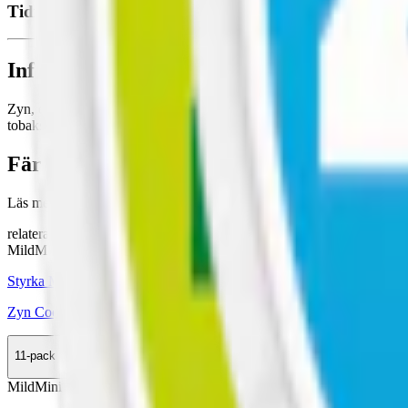
Tidigare namn:
Zyn Citrus Mini Dry 2
Information om varumärket Zyn
Zyn, en innovativ
tobaksfri snus
från Swedish Match, lanserades 2014 i
tobaksfritt alternativ som passar alla snusare.
Färskt vitt snus
Läs mer om hur du förvarar Zyn Citrus Mini 2:
"Så förvarar du snus
relaterade produkter
Mild
Mini
Styrka Mild · Mini
Zyn Cool Mint Mini 2
11-pack
328,90 kr
Köp
Mild
Mini