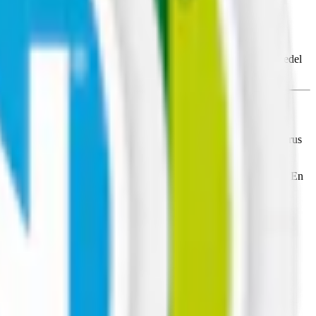
eringsmedel (E463, hydroxipropylcellulosa), surhetsreglerande medel
lket gör denna Zyn till en mild tobaksfri prilla. ust denna Zyn Citrus
r knappt en tredjedel av det nikotin som finns i en Zyn Stark Slim. En
tiketten som har funnits på Zyns dosor under våren byts nu till nya
Observera att både äldre och ny design förekomma under en