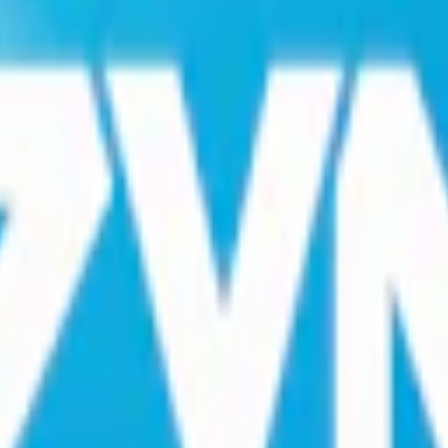
a; E414, gummi arabicum), sötningsmedel (E950, acesulfam k), stabilis
räs. Varje prilla innehåller en mindre mängd nikotin, 3 mg. per prilla, vi
 nikotin.
lir, dosan exkluderad, 8 g. Det totalt nikotininnehållet är 60 mg. Det ä
Bland annat byter Zyn Deep Freeze till
Zyn Menthol Ice
. Peel-off-e
ill vänster ser du den äldre designen och dosan, till höger den nya. 