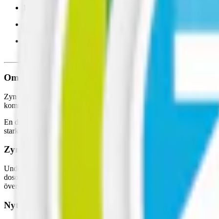
Format/storlek:
vitt minisnus
Smak:
citrus
Ingredienser:
fyllnadsmedel (E965, maltitoler; E460, cellulos
(E500, natriumkarbonater), nikotinbitartrat samt aromer.
Om Zyn Citrus Mini 2
Zyn Citrus kombinerar smaker från citron, apelsin och asiatiskt citrong
kommer i små mini-prillor som ger en längre release av både smak och
En dosa innehåller 20 prillor som var och en väger 0,4 g. Totalvikten b
starkare variant av
Zyn mini Citrus hittar du här
Zyn gör om – byter kostym och namn
Under vecka 18 2025 förnyas både design och produktnamn hos Zyn. 
dosor. Zyn Citrus Mini Dry 2 byter namn och design på dosan. Nedan t
övergångsperiod.
Nytt namn:
Zyn Citrus Mini 2