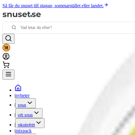
Så får du snuset till stugan, sommarstället eller landet.
|
nyheter
|
snus
|
vitt snus
|
nikotinfritt
|
mixpack