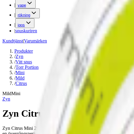
|
vape
|
rökning
|
iqos
|
snuskuriren
Kundtjänst
|
Varumärken
Produkter
/
Zyn
/
Vitt snus
/
Torr Portion
/
Mini
/
Mild
/
Citrus
Mild
Mini
Zyn
Zyn Citrus Mini 2
Zyn Citrus Mini 2 innehåller 3 mg. nikotin per prilla och kombinerar s
en övergångsperiod kan din beställning innehålla både den gamla och