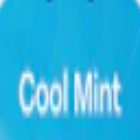
pack
299,90 kr
29,99 kr
/st
30-pack
893,70 kr
29,79 kr
/st
50-pack
1 4
isnus