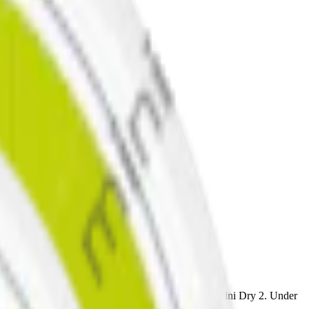
us. OBS! Zyn Citrus Mini 2 hette tidigare Zyn Citrus Mini Dry 2. Under