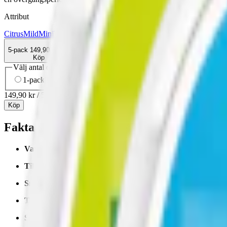
Attribut
Citrus
Mild
Mini
Torr Portion
Vitt snus
Zyn
5-pack
149,90 kr
Köp
Välj antal dosor
1-pack
34,90 kr
34,90 kr
/st
5-pack
149,90 kr
29,98 kr
/st
10-
149,90 kr
/
5-pack
Köp
Fakta om Zyn Citrus Mini 2 Milt Vitt Min
Varumärke:
Zyn
Tillverkare:
Swedish Match
Snustyp:
vitt snus
Torrhet:
torr (mini dry)
Styrka
:
milt vitt snus