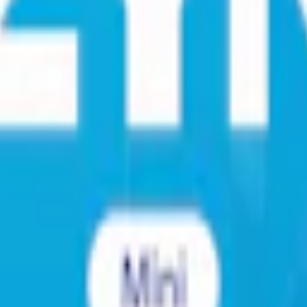
 USA och erbjuder vitt snus i smaker som Violet Licorice, Cool Mint oc
et rätt"