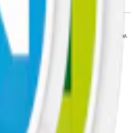
h Bellini. Med styrkor från milda till starka, är
Zyn
ett mångsidigt,