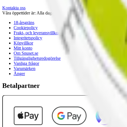
Kontakta oss
Våra öppettider är: Alla dagar 08:00 - 18:00 Vi svarar vanligtvis ino
18-årsgräns
Cookiepolicy
Frakt- och leveransvillkor
Integritetspolicy
Köpvillkor
Mitt konto
Om Snuset.se
Tillgänglighetsredogörelse
Vanliga frågor
Varumärken
Ånger
Betalpartner