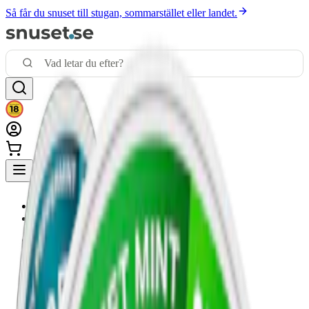
Så får du snuset till stugan, sommarstället eller landet.
|
nyheter
|
snus
|
vitt snus
|
nikotinfritt
|
mixpack