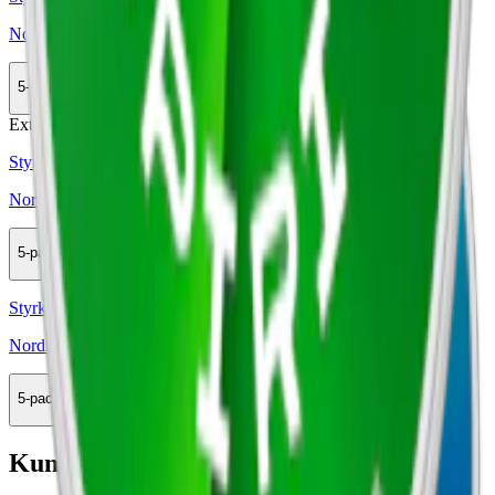
Nordic Spirit Sweet Mint 2
5-pack
164 kr
Köp
Extra Stark
Styrka Extra Stark · Slim
Nordic Spirit Icy Peppermint Max 6
5-pack
164 kr
Köp
Styrka Normal · Slim
Nordic Spirit Sweet Mint 3
5-pack
164 kr
Köp
Kundservice