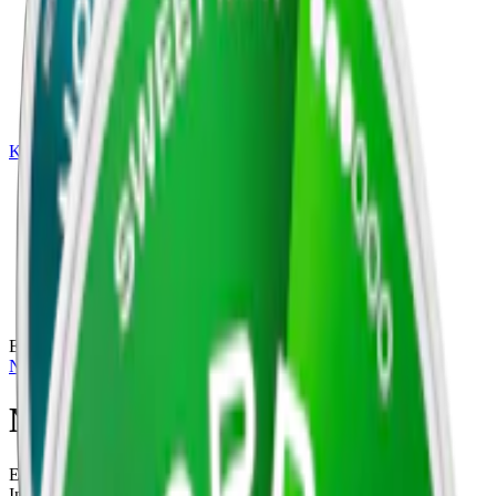
|
vape
|
rökning
|
iqos
|
snuskuriren
Kundtjänst
|
Varumärken
Produkter
/
Nordic Spirit
/
Vitt snus
/
Torr Portion
/
Slim
/
Extra Stark
/
Mint
Extra Stark
Nordic Spirit
Nordic Spirit Maxpack
Ett maxat trepack med extra starkt vitt snus från Nordic Spirit.
Innehåller 16,8 mg nikotin per prilla.