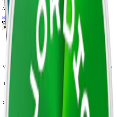
Attribut
Bär
Chili
Extra Stark
Mint
Nordic Spirit
Slim
Torr Portion
Vitt snus
89 kr
Köp
Fakta om Nordic Spirit
Maxpack
Varumärke:
Nordic Spirit
Format/storlek:
slim
Antal prillor per
Tillverkare:
Nordic Snus/JTI
dosa:
20
Nettovikt per dosa:
Snustyp:
vitt snus
14,0 g