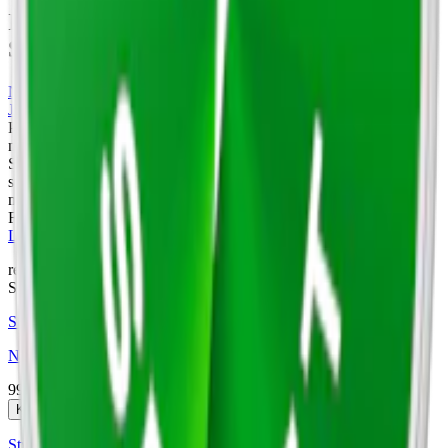
Information om varumärket Nordic
Spirit
Nordic Spirit
är ett tobaksfritt
vitt snus
från Nordic Snus, en del av
JTI
. Varumärket erbjuder ett brett utbud av smaker, inklusive Icy
Peppermint Max 6, Sweet Mint 2 och Frosty Mint 4. Med tre olika
nikotinstyrkor –
normal
,
stark
och
extra starkt
vitt snus – är Nordic
Spirit ett varumärke som uppvisar på bredd inom såväl smak och
styrka. Snuset tillverkas i Sverige, där Nordic Snus kombinerar
modern teknologi och gediget hantverk för att leverera hög kvalitet.
Från samma tillverkare kommer också det klassiska tobakssnuset
LD snus
.
relaterade produkter
Stark
Styrka Stark · Slim
Nordic Spirit 4 Mixpack
99,90 kr
Köp
Styrka Normal · Slim