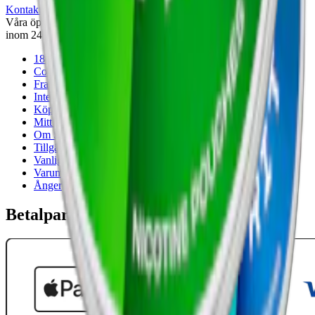
Kontakta oss
Våra öppettider är: Alla dagar 08:00 - 18:00 Vi svarar vanligtvis
inom 24 timmar på vardagar.
18-årsgräns
Cookiepolicy
Frakt- och leveransvillkor
Integritetspolicy
Köpvillkor
Mitt konto
Om Snuset.se
Tillgänglighetsredogörelse
Vanliga frågor
Varumärken
Ånger
Betalpartner