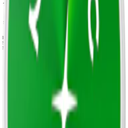
Nikotin per prilla:
Torrhet:
normal
16,8 mg
Styrka
:
extra starkt vitt snus
Du kan läsa mer om Nordic Spirit Raspberry Max 6
här
, Nordic
Spirit
Jalapeño
Lime Max 6
här
och Nordic Spirit Icy Peppermint
Max 6
här
.